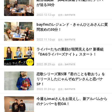
が迫る30分
2022.12.12 up
提供：BAYFM78
bayfmのレジェンド・きゃんひとみさんに質
問攻めの30分！
2022.11.10 up
提供：BAYFM78
ライバーたちの素顔が垣間見える!? 新番組
『DAGライバーズナイト』スタート！
2022.09.29 up
提供：BAYFM78
恋歌シリーズ第5弾『君のことを歌おう』を
リリースしたにゃんぞぬデシさんと恋バナ
SP！
2022.01.24 up
提供：BAYFM78
今週もimaiさんをお迎えし、新アルバムから
のナンバーを初OA！