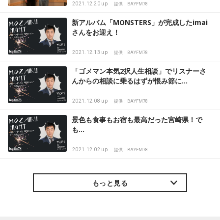
2021.12.20 up
提供：BAYFM78
新アルバム「MONSTERS」が完成したimai
さんをお迎え！
2021.12.13 up
提供：BAYFM78
「ゴメマン本気2択人生相談」でリスナーさ
んからの相談に乗るはずが恨み節に…
2021.12.08 up
提供：BAYFM78
景色も食事もお宿も最高だった宮崎県！で
も…
2021.12.02 up
提供：BAYFM78
もっと見る