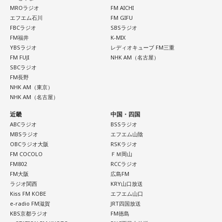
MROラジオ
FM AICHI
エフエム石川
FM GIFU
FBCラジオ
SBSラジオ
FM福井
K-MIX
YBSラジオ
レディオキューブ FM三重
FM FUJI
NHK AM（名古屋）
SBCラジオ
FM長野
NHK AM（東京）
NHK AM（名古屋）
近畿
中国・四国
ABCラジオ
BSSラジオ
MBSラジオ
エフエム山陰
OBCラジオ大阪
RSKラジオ
FM COCOLO
ＦＭ岡山
FM802
RCCラジオ
FM大阪
広島FM
ラジオ関西
KRY山口放送
Kiss FM KOBE
エフエム山口
e-radio FM滋賀
JRT四国放送
KBS京都ラジオ
FM徳島