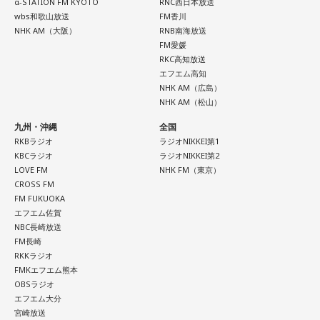
α-STATION FM KYOTO
RNC西日本放送
wbs和歌山放送
FM香川
NHK AM（大阪）
RNB南海放送
FM愛媛
RKC高知放送
エフエム高知
NHK AM（広島）
NHK AM（松山）
九州・沖縄
全国
RKBラジオ
ラジオNIKKEI第1
KBCラジオ
ラジオNIKKEI第2
LOVE FM
NHK FM（東京）
CROSS FM
FM FUKUOKA
エフエム佐賀
NBC長崎放送
FM長崎
RKKラジオ
FMKエフエム熊本
OBSラジオ
エフエム大分
宮崎放送