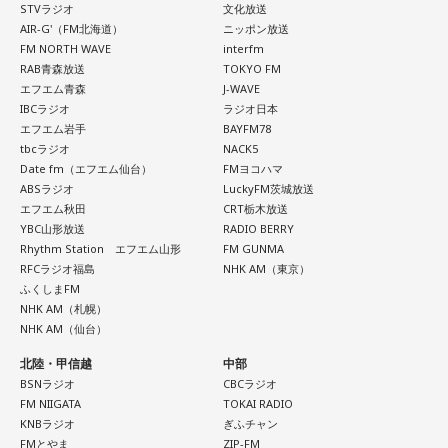
STVラジオ
文化放送
AIR-G'（FM北海道）
ニッポン放送
FM NORTH WAVE
interfm
RAB青森放送
TOKYO FM
エフエム青森
J-WAVE
IBCラジオ
ラジオ日本
エフエム岩手
BAYFM78
tbcラジオ
NACK5
Date fm（エフエム仙台）
FMヨコハマ
ABSラジオ
LuckyFM茨城放送
エフエム秋田
CRT栃木放送
YBC山形放送
RADIO BERRY
Rhythm Station エフエム山形
FM GUNMA
RFCラジオ福島
NHK AM（東京）
ふくしまFM
NHK AM（札幌）
NHK AM（仙台）
北陸・甲信越
中部
BSNラジオ
CBCラジオ
FM NIIGATA
TOKAI RADIO
KNBラジオ
ぎふチャン
FMとやま
ZIP-FM