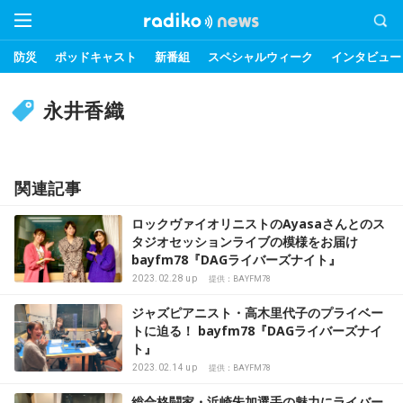
防災
ポッドキャスト
新番組
スペシャルウィーク
インタビュー
永井香織
関連記事
ロックヴァイオリニストのAyasaさんとのス
タジオセッションライブの模様をお届け
bayfm78『DAGライバーズナイト』
2023.02.28 up
提供：BAYFM78
ジャズピアニスト・高木里代子のプライベー
トに迫る！ bayfm78『DAGライバーズナイ
ト』
2023.02.14 up
提供：BAYFM78
総合格闘家・浜崎朱加選手の魅力にライバー