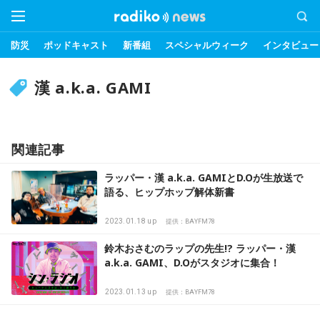
防災
ポッドキャスト
新番組
スペシャルウィーク
インタビュー
漢 a.k.a. GAMI
関連記事
ラッパー・漢 a.k.a. GAMIとD.Oが生放送で
語る、ヒップホップ解体新書
2023.01.18 up
提供：BAYFM78
鈴木おさむのラップの先生!? ラッパー・漢
a.k.a. GAMI、D.Oがスタジオに集合！
2023.01.13 up
提供：BAYFM78