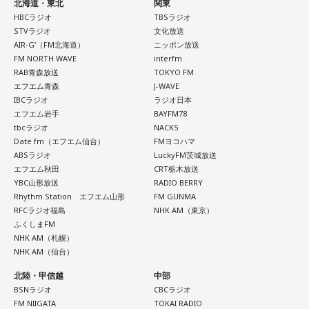
北海道・東北
関東
HBCラジオ
TBSラジオ
STVラジオ
文化放送
AIR-G'（FM北海道）
ニッポン放送
FM NORTH WAVE
interfm
RAB青森放送
TOKYO FM
エフエム青森
J-WAVE
IBCラジオ
ラジオ日本
エフエム岩手
BAYFM78
tbcラジオ
NACK5
Date fm（エフエム仙台）
FMヨコハマ
ABSラジオ
LuckyFM茨城放送
エフエム秋田
CRT栃木放送
YBC山形放送
RADIO BERRY
Rhythm Station エフエム山形
FM GUNMA
RFCラジオ福島
NHK AM（東京）
ふくしまFM
NHK AM（札幌）
NHK AM（仙台）
北陸・甲信越
中部
BSNラジオ
CBCラジオ
FM NIIGATA
TOKAI RADIO