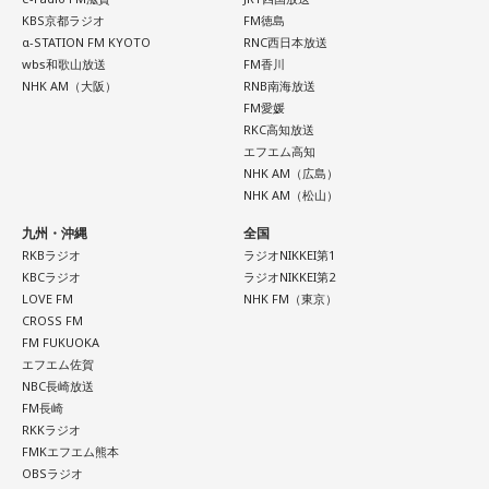
KBS京都ラジオ
FM徳島
α-STATION FM KYOTO
RNC西日本放送
wbs和歌山放送
FM香川
NHK AM（大阪）
RNB南海放送
FM愛媛
RKC高知放送
エフエム高知
NHK AM（広島）
NHK AM（松山）
九州・沖縄
全国
RKBラジオ
ラジオNIKKEI第1
KBCラジオ
ラジオNIKKEI第2
LOVE FM
NHK FM（東京）
CROSS FM
FM FUKUOKA
エフエム佐賀
NBC長崎放送
FM長崎
RKKラジオ
FMKエフエム熊本
OBSラジオ