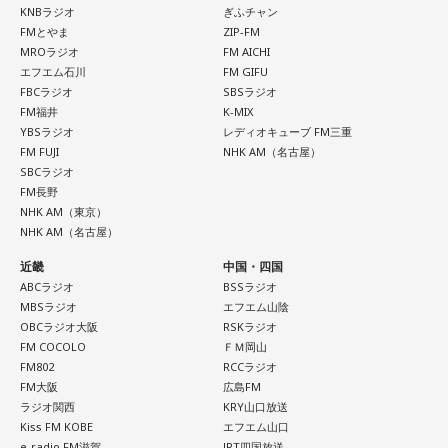
KNBラジオ
ぎふチャン
FMとやま
ZIP-FM
MROラジオ
FM AICHI
エフエム石川
FM GIFU
FBCラジオ
SBSラジオ
FM福井
K-MIX
YBSラジオ
レディオキューブ FM三重
FM FUJI
NHK AM（名古屋）
SBCラジオ
FM長野
NHK AM（東京）
NHK AM（名古屋）
近畿
中国・四国
ABCラジオ
BSSラジオ
MBSラジオ
エフエム山陰
OBCラジオ大阪
RSKラジオ
FM COCOLO
ＦＭ岡山
FM802
RCCラジオ
FM大阪
広島FM
ラジオ関西
KRY山口放送
Kiss FM KOBE
エフエム山口
e-radio FM滋賀
JRT四国放送