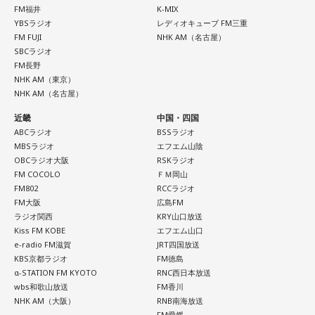
FM福井
K-MIX
YBSラジオ
レディオキューブ FM三重
FM FUJI
NHK AM（名古屋）
SBCラジオ
FM長野
NHK AM（東京）
NHK AM（名古屋）
近畿
中国・四国
ABCラジオ
BSSラジオ
MBSラジオ
エフエム山陰
OBCラジオ大阪
RSKラジオ
FM COCOLO
ＦＭ岡山
FM802
RCCラジオ
FM大阪
広島FM
ラジオ関西
KRY山口放送
Kiss FM KOBE
エフエム山口
e-radio FM滋賀
JRT四国放送
KBS京都ラジオ
FM徳島
α-STATION FM KYOTO
RNC西日本放送
wbs和歌山放送
FM香川
NHK AM（大阪）
RNB南海放送
FM愛媛