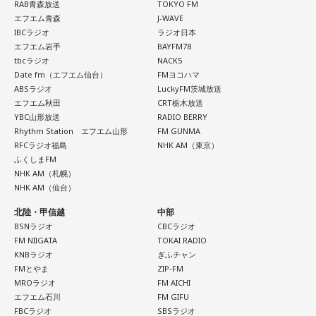
RAB青森放送
TOKYO FM
エフエム青森
J-WAVE
IBCラジオ
ラジオ日本
エフエム岩手
BAYFM78
tbcラジオ
NACK5
Date fm（エフエム仙台）
FMヨコハマ
ABSラジオ
LuckyFM茨城放送
エフエム秋田
CRT栃木放送
YBC山形放送
RADIO BERRY
Rhythm Station エフエム山形
FM GUNMA
RFCラジオ福島
NHK AM（東京）
ふくしまFM
NHK AM（札幌）
NHK AM（仙台）
北陸・甲信越
中部
BSNラジオ
CBCラジオ
FM NIIGATA
TOKAI RADIO
KNBラジオ
ぎふチャン
FMとやま
ZIP-FM
MROラジオ
FM AICHI
エフエム石川
FM GIFU
FBCラジオ
SBSラジオ