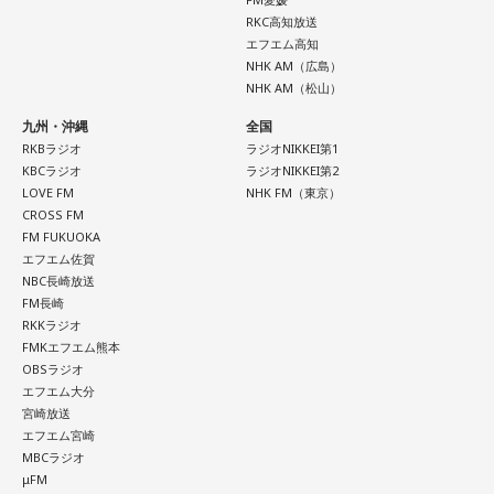
RKC高知放送
エフエム高知
NHK AM（広島）
NHK AM（松山）
九州・沖縄
全国
RKBラジオ
ラジオNIKKEI第1
KBCラジオ
ラジオNIKKEI第2
LOVE FM
NHK FM（東京）
CROSS FM
FM FUKUOKA
エフエム佐賀
NBC長崎放送
FM長崎
RKKラジオ
FMKエフエム熊本
OBSラジオ
エフエム大分
宮崎放送
エフエム宮崎
MBCラジオ
μFM