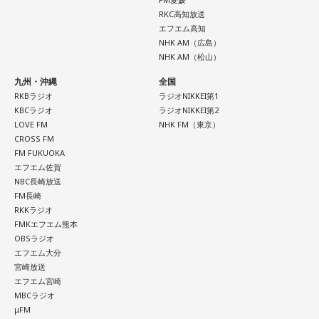
RKC高知放送
エフエム高知
NHK AM（広島）
NHK AM（松山）
九州・沖縄
全国
RKBラジオ
ラジオNIKKEI第1
KBCラジオ
ラジオNIKKEI第2
LOVE FM
NHK FM（東京）
CROSS FM
FM FUKUOKA
エフエム佐賀
NBC長崎放送
FM長崎
RKKラジオ
FMKエフエム熊本
OBSラジオ
エフエム大分
宮崎放送
エフエム宮崎
MBCラジオ
μFM