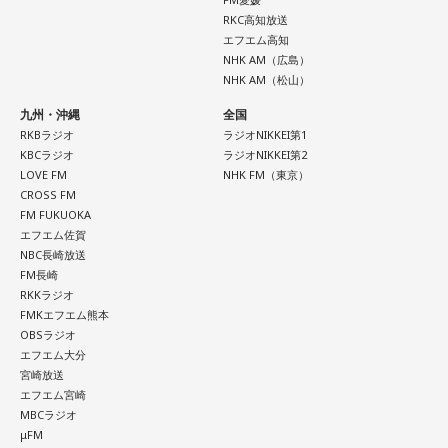
RKC高知放送
エフエム高知
NHK AM（広島）
NHK AM（松山）
九州・沖縄
全国
RKBラジオ
ラジオNIKKEI第1
KBCラジオ
ラジオNIKKEI第2
LOVE FM
NHK FM（東京）
CROSS FM
FM FUKUOKA
エフエム佐賀
NBC長崎放送
FM長崎
RKKラジオ
FMKエフエム熊本
OBSラジオ
エフエム大分
宮崎放送
エフエム宮崎
MBCラジオ
μFM