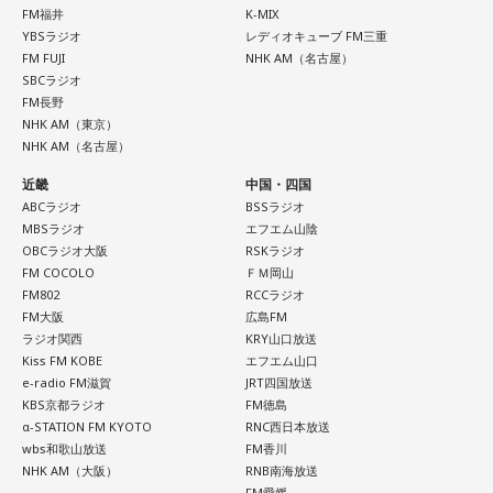
FM福井
K-MIX
YBSラジオ
レディオキューブ FM三重
FM FUJI
NHK AM（名古屋）
SBCラジオ
FM長野
NHK AM（東京）
NHK AM（名古屋）
近畿
中国・四国
ABCラジオ
BSSラジオ
MBSラジオ
エフエム山陰
OBCラジオ大阪
RSKラジオ
FM COCOLO
ＦＭ岡山
FM802
RCCラジオ
FM大阪
広島FM
ラジオ関西
KRY山口放送
Kiss FM KOBE
エフエム山口
e-radio FM滋賀
JRT四国放送
KBS京都ラジオ
FM徳島
α-STATION FM KYOTO
RNC西日本放送
wbs和歌山放送
FM香川
NHK AM（大阪）
RNB南海放送
FM愛媛