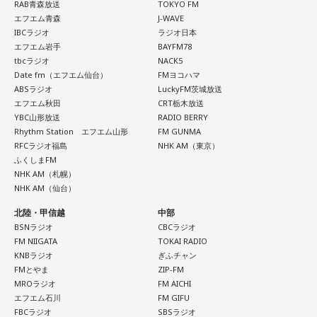
RAB青森放送
TOKYO FM
エフエム青森
J-WAVE
IBCラジオ
ラジオ日本
エフエム岩手
BAYFM78
tbcラジオ
NACK5
Date fm（エフエム仙台）
FMヨコハマ
ABSラジオ
LuckyFM茨城放送
エフエム秋田
CRT栃木放送
YBC山形放送
RADIO BERRY
Rhythm Station エフエム山形
FM GUNMA
RFCラジオ福島
NHK AM（東京）
ふくしまFM
NHK AM（札幌）
NHK AM（仙台）
北陸・甲信越
中部
BSNラジオ
CBCラジオ
FM NIIGATA
TOKAI RADIO
KNBラジオ
ぎふチャン
FMとやま
ZIP-FM
MROラジオ
FM AICHI
エフエム石川
FM GIFU
FBCラジオ
SBSラジオ