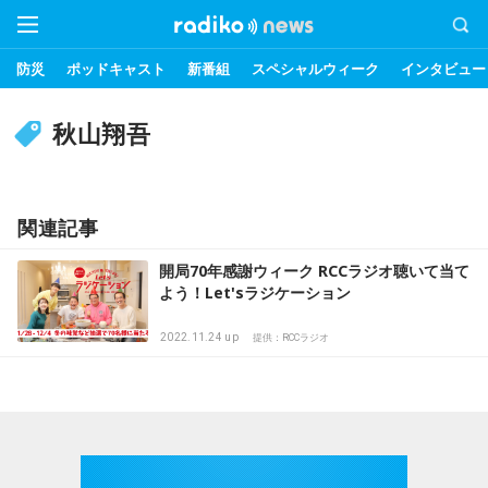
防災
ポッドキャスト
新番組
スペシャルウィーク
インタビュー
秋山翔吾
関連記事
開局70年感謝ウィーク RCCラジオ聴いて当て
よう！Let'sラジケーション
2022.11.24 up
提供：RCCラジオ