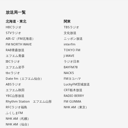
放送局一覧
北海道・東北
関東
HBCラジオ
TBSラジオ
STVラジオ
文化放送
AIR-G'（FM北海道）
ニッポン放送
FM NORTH WAVE
interfm
RAB青森放送
TOKYO FM
エフエム青森
J-WAVE
IBCラジオ
ラジオ日本
エフエム岩手
BAYFM78
tbcラジオ
NACK5
Date fm（エフエム仙台）
FMヨコハマ
ABSラジオ
LuckyFM茨城放送
エフエム秋田
CRT栃木放送
YBC山形放送
RADIO BERRY
Rhythm Station エフエム山形
FM GUNMA
RFCラジオ福島
NHK AM（東京）
ふくしまFM
NHK AM（札幌）
NHK AM（仙台）