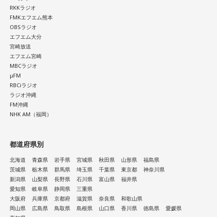
RKKラジオ
FMKエフエム熊本
OBSラジオ
エフエム大分
宮崎放送
エフエム宮崎
MBCラジオ
μFM
RBCiラジオ
ラジオ沖縄
FM沖縄
NHK AM（福岡）
都道府県別
北海道
青森県
岩手県
宮城県
秋田県
山形県
福島県
茨城県
栃木県
群馬県
埼玉県
千葉県
東京都
神奈川県
新潟県
山梨県
長野県
石川県
富山県
福井県
愛知県
岐阜県
静岡県
三重県
大阪府
兵庫県
京都府
滋賀県
奈良県
和歌山県
岡山県
広島県
鳥取県
島根県
山口県
香川県
徳島県
愛媛県