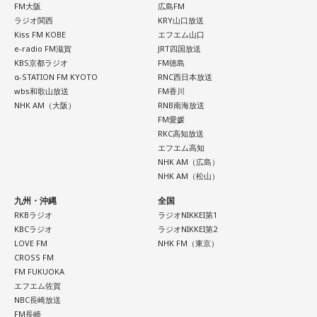
FM大阪
広島FM
ラジオ関西
KRY山口放送
Kiss FM KOBE
エフエム山口
e-radio FM滋賀
JRT四国放送
KBS京都ラジオ
FM徳島
α-STATION FM KYOTO
RNC西日本放送
wbs和歌山放送
FM香川
NHK AM（大阪）
RNB南海放送
FM愛媛
RKC高知放送
エフエム高知
NHK AM（広島）
NHK AM（松山）
九州・沖縄
全国
RKBラジオ
ラジオNIKKEI第1
KBCラジオ
ラジオNIKKEI第2
LOVE FM
NHK FM（東京）
CROSS FM
FM FUKUOKA
エフエム佐賀
NBC長崎放送
FM長崎