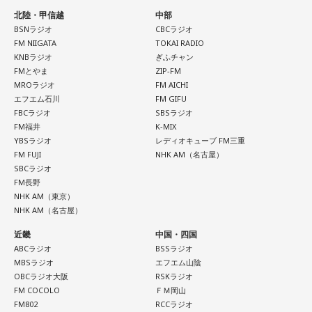
北陸・甲信越
中部
BSNラジオ
CBCラジオ
FM NIIGATA
TOKAI RADIO
KNBラジオ
ぎふチャン
FMとやま
ZIP-FM
MROラジオ
FM AICHI
エフエム石川
FM GIFU
FBCラジオ
SBSラジオ
FM福井
K-MIX
YBSラジオ
レディオキューブ FM三重
FM FUJI
NHK AM（名古屋）
SBCラジオ
FM長野
NHK AM（東京）
NHK AM（名古屋）
近畿
中国・四国
ABCラジオ
BSSラジオ
MBSラジオ
エフエム山陰
OBCラジオ大阪
RSKラジオ
FM COCOLO
ＦＭ岡山
FM802
RCCラジオ