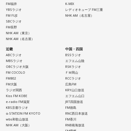
FM福井
K-MIX
YBSラジオ
レディオキューブ FM三重
FM FUJI
NHK AM（名古屋）
SBCラジオ
FM長野
NHK AM（東京）
NHK AM（名古屋）
近畿
中国・四国
ABCラジオ
BSSラジオ
MBSラジオ
エフエム山陰
OBCラジオ大阪
RSKラジオ
FM COCOLO
ＦＭ岡山
FM802
RCCラジオ
FM大阪
広島FM
ラジオ関西
KRY山口放送
Kiss FM KOBE
エフエム山口
e-radio FM滋賀
JRT四国放送
KBS京都ラジオ
FM徳島
α-STATION FM KYOTO
RNC西日本放送
wbs和歌山放送
FM香川
NHK AM（大阪）
RNB南海放送
FM愛媛