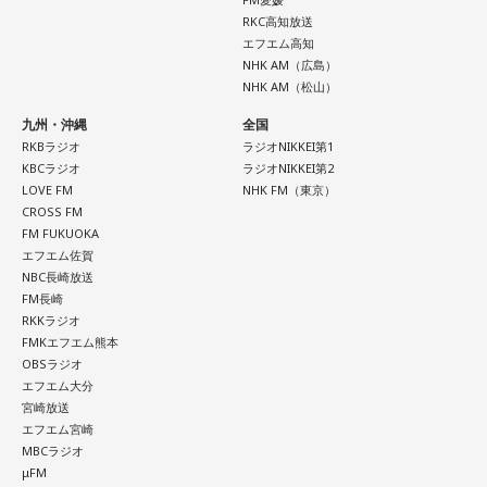
RKC高知放送
エフエム高知
NHK AM（広島）
NHK AM（松山）
九州・沖縄
全国
RKBラジオ
ラジオNIKKEI第1
KBCラジオ
ラジオNIKKEI第2
LOVE FM
NHK FM（東京）
CROSS FM
FM FUKUOKA
エフエム佐賀
NBC長崎放送
FM長崎
RKKラジオ
FMKエフエム熊本
OBSラジオ
エフエム大分
宮崎放送
エフエム宮崎
MBCラジオ
μFM