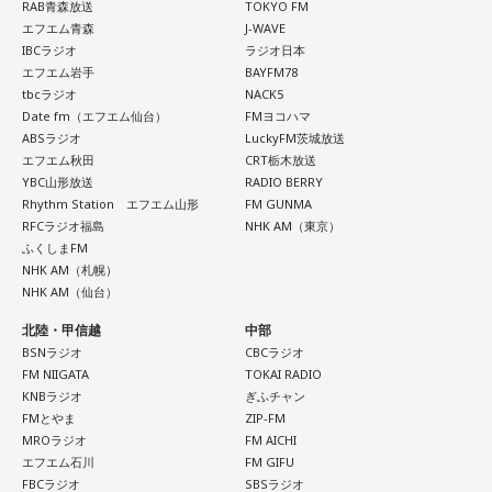
RAB青森放送
TOKYO FM
エフエム青森
J-WAVE
IBCラジオ
ラジオ日本
エフエム岩手
BAYFM78
tbcラジオ
NACK5
Date fm（エフエム仙台）
FMヨコハマ
ABSラジオ
LuckyFM茨城放送
エフエム秋田
CRT栃木放送
YBC山形放送
RADIO BERRY
Rhythm Station エフエム山形
FM GUNMA
RFCラジオ福島
NHK AM（東京）
ふくしまFM
NHK AM（札幌）
NHK AM（仙台）
北陸・甲信越
中部
BSNラジオ
CBCラジオ
FM NIIGATA
TOKAI RADIO
KNBラジオ
ぎふチャン
FMとやま
ZIP-FM
MROラジオ
FM AICHI
エフエム石川
FM GIFU
FBCラジオ
SBSラジオ