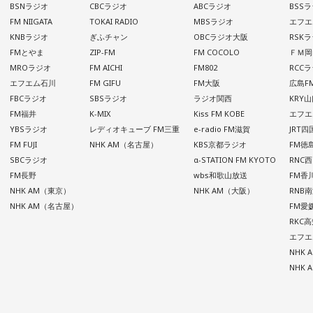
BSNラジオ
CBCラジオ
ABCラジオ
BSS
FM NIIGATA
TOKAI RADIO
MBSラジオ
エフエ
KNBラジオ
ぎふチャン
OBCラジオ大阪
RSK
FMとやま
ZIP-FM
FM COCOLO
ＦＭ岡
MROラジオ
FM AICHI
FM802
RCC
エフエム石川
FM GIFU
FM大阪
広島F
FBCラジオ
SBSラジオ
ラジオ関西
KRY
FM福井
K-MIX
Kiss FM KOBE
エフエ
YBSラジオ
レディオキューブ FM三重
e-radio FM滋賀
JRT
FM FUJI
NHK AM（名古屋）
KBS京都ラジオ
FM徳
SBCラジオ
α-STATION FM KYOTO
RNC
FM長野
wbs和歌山放送
FM香
NHK AM（東京）
NHK AM（大阪）
RNB
NHK AM（名古屋）
FM愛
RKC
エフエ
NHK
NHK