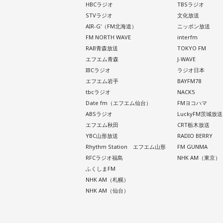
HBCラジオ
TBSラジオ
STVラジオ
文化放送
AIR-G'（FM北海道）
ニッポン放送
FM NORTH WAVE
interfm
RAB青森放送
TOKYO FM
エフエム青森
J-WAVE
IBCラジオ
ラジオ日本
エフエム岩手
BAYFM78
tbcラジオ
NACK5
Date fm（エフエム仙台）
FMヨコハマ
ABSラジオ
LuckyFM茨城放送
エフエム秋田
CRT栃木放送
YBC山形放送
RADIO BERRY
Rhythm Station エフエム山形
FM GUNMA
RFCラジオ福島
NHK AM（東京）
ふくしまFM
NHK AM（札幌）
NHK AM（仙台）