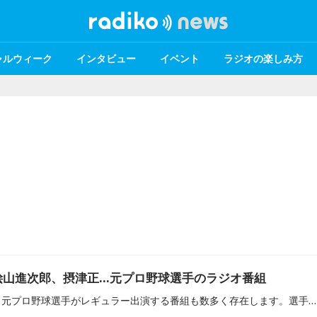
ャルウィーク
インタビュー
イベント
ラジオの楽しみ方
桧山進次郎、摂津正…元プロ野球選手のラジオ番組
全国各地のラジオ局には、元プロ野球選手がレギュラー出演する番組も数多く存在します。選手時代の経験や知識を活かしたコーナー、個人のキャラクターを前面に押し出した番組などさまざまです。今回は、文化放送『岩本勉のまいどスポーツ』やbayfm78『The BAY☆LINE』といった、元プロ野球選手がメインパーソナリティを務める番組をご紹介します。