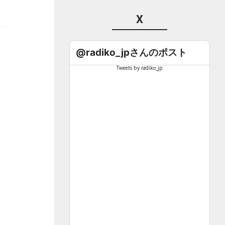
X
@radiko_jpさんのポスト
Tweets by radiko_jp