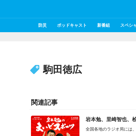
防災
ポッドキャスト
新番組
スペシ
駒田徳広
関連記事
岩本勉、里崎智也、