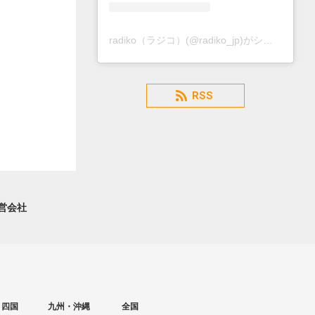
radiko（ラジコ）(@radiko_jp)がシェアした投稿
RSS
営会社
・四国
九州・沖縄
全国