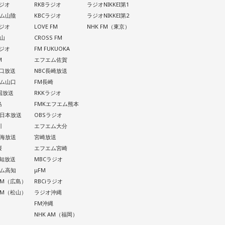
ラジオ
RKBラジオ
ラジオNIKKEI第1
ム山陰
KBCラジオ
ラジオNIKKEI第2
ラジオ
LOVE FM
NHK FM（東京）
山
CROSS FM
ラジオ
FM FUKUOKA
M
エフエム佐賀
山口放送
NBC長崎放送
ム山口
FM長崎
四国放送
RKKラジオ
島
FMKエフエム熊本
西日本放送
OBSラジオ
川
エフエム大分
南海放送
宮崎放送
媛
エフエム宮崎
高知放送
MBCラジオ
ム高知
μFM
 AM（広島）
RBCiラジオ
 AM（松山）
ラジオ沖縄
FM沖縄
NHK AM（福岡）