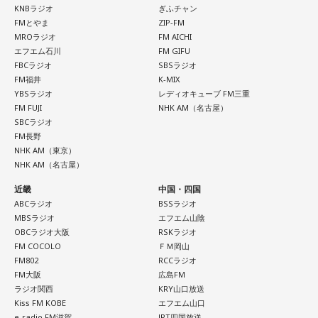
KNBラジオ
ぎふチャン
FMとやま
ZIP-FM
MROラジオ
FM AICHI
エフエム石川
FM GIFU
FBCラジオ
SBSラジオ
FM福井
K-MIX
YBSラジオ
レディオキューブ FM三重
FM FUJI
NHK AM（名古屋）
SBCラジオ
FM長野
NHK AM（東京）
NHK AM（名古屋）
近畿
中国・四国
ABCラジオ
BSSラジオ
MBSラジオ
エフエム山陰
OBCラジオ大阪
RSKラジオ
FM COCOLO
ＦＭ岡山
FM802
RCCラジオ
FM大阪
広島FM
ラジオ関西
KRY山口放送
Kiss FM KOBE
エフエム山口
e-radio FM滋賀
JRT四国放送