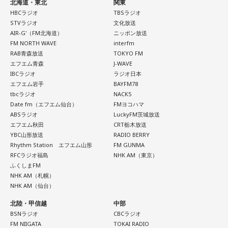
北海道・東北
関東
HBCラジオ
TBSラジオ
STVラジオ
文化放送
AIR-G'（FM北海道）
ニッポン放送
FM NORTH WAVE
interfm
RAB青森放送
TOKYO FM
エフエム青森
J-WAVE
IBCラジオ
ラジオ日本
エフエム岩手
BAYFM78
tbcラジオ
NACK5
Date fm（エフエム仙台）
FMヨコハマ
ABSラジオ
LuckyFM茨城放送
エフエム秋田
CRT栃木放送
YBC山形放送
RADIO BERRY
Rhythm Station エフエム山形
FM GUNMA
RFCラジオ福島
NHK AM（東京）
ふくしまFM
NHK AM（札幌）
NHK AM（仙台）
北陸・甲信越
中部
BSNラジオ
CBCラジオ
FM NIIGATA
TOKAI RADIO