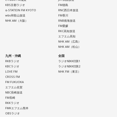
KBS京都ラジオ
FM徳島
α-STATION FM KYOTO
RNC西日本放送
wbs和歌山放送
FM香川
NHK AM（大阪）
RNB南海放送
FM愛媛
RKC高知放送
エフエム高知
NHK AM（広島）
NHK AM（松山）
九州・沖縄
全国
RKBラジオ
ラジオNIKKEI第1
KBCラジオ
ラジオNIKKEI第2
LOVE FM
NHK FM（東京）
CROSS FM
FM FUKUOKA
エフエム佐賀
NBC長崎放送
FM長崎
RKKラジオ
FMKエフエム熊本
OBSラジオ