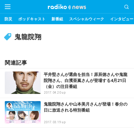
防災
ポッドキャスト
新番組
スペシャルウィーク
インタビュー
鬼龍院翔
関連記事
平井堅さんが選曲を担当！原辰徳さんや鬼龍
院翔さん、白濱亜嵐さんが登場する4月21日
（金）の注目番組
2017.04.20 up
鬼龍院翔さんや山本美月さんが登場！春分の
日に放送される特別番組
2017.03.19 up