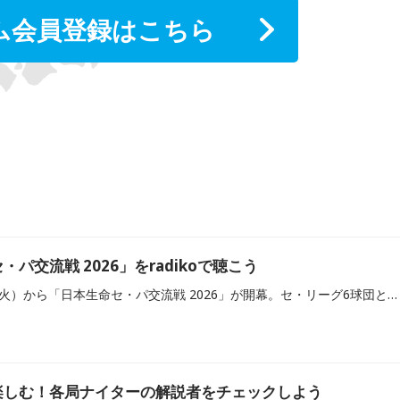
ム会員登録はこちら
パ交流戦 2026」をradikoで聴こう
プロ野球では、5月26日（火）から「日本生命セ・パ交流戦 2026」が開幕。セ・リーグ6球団とパ・リーグ6球団が公式戦で激突する年に一度の戦いを、ぜひradiko（ラジコ）でお楽しみください！
楽しむ！各局ナイターの解説者をチェックしよう