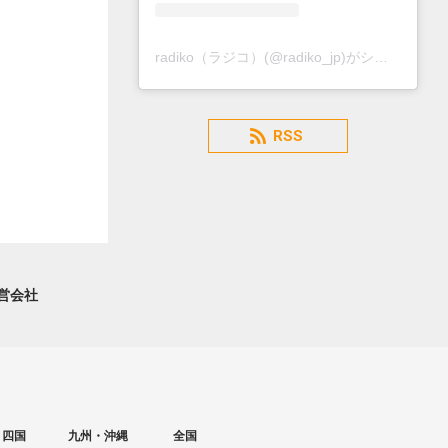
radiko（ラジコ）(@radiko_jp)がシェアした投稿
RSS
営会社
・四国
九州・沖縄
全国