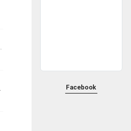
シーズンを盛り上げます。当記事では、中日ドラゴンズ主催試合の中継をはじめ、最新の球団情報やドラゴンズの魅力をたっぷり楽しめるラジオ番組をご紹介します。
Facebook
リア」「中部エリア」に分けて、ランキング形式でご紹介します。