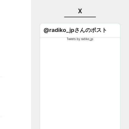
X
@radiko_jpさんのポスト
Tweets by radiko_jp