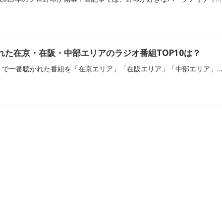
かれた在京・在阪・中部エリアのラジオ番組TOP10は？
2023年にradiko（ラジコ）で一番聴かれた番組を「在京エリア」「在阪エリア」「中部エリア」に分けてランキング形式で