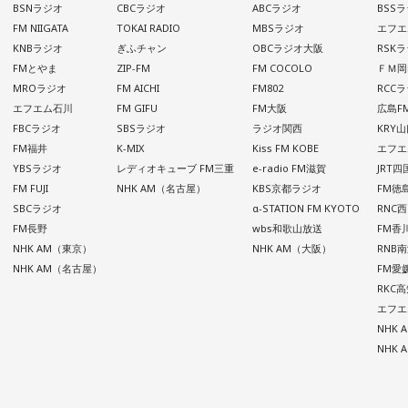
BSNラジオ
CBCラジオ
ABCラジオ
BSS
FM NIIGATA
TOKAI RADIO
MBSラジオ
エフエ
KNBラジオ
ぎふチャン
OBCラジオ大阪
RSK
FMとやま
ZIP-FM
FM COCOLO
ＦＭ岡
MROラジオ
FM AICHI
FM802
RCC
エフエム石川
FM GIFU
FM大阪
広島F
FBCラジオ
SBSラジオ
ラジオ関西
KRY
FM福井
K-MIX
Kiss FM KOBE
エフエ
YBSラジオ
レディオキューブ FM三重
e-radio FM滋賀
JRT
FM FUJI
NHK AM（名古屋）
KBS京都ラジオ
FM徳
SBCラジオ
α-STATION FM KYOTO
RNC
FM長野
wbs和歌山放送
FM香
NHK AM（東京）
NHK AM（大阪）
RNB
NHK AM（名古屋）
FM愛
RKC
エフエ
NHK
NHK