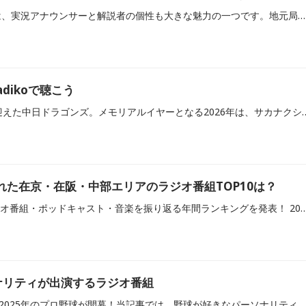
ラジオのプロ野球中継では、実況アナウンサーと解説者の個性も大きな魅力の一つです。地元局ならではの熱量あふれる実況に加え、元プロ野球選手だからこそ語れる細やかな視点の解説も楽しめます。当記事では、全国のラジオ局から、名物実況アナウンサーや解説者が出演するプロ野球中継番組をピックアップしてご紹介します。
dikoで聴こう
今年で球団創設90周年を迎えた中日ドラゴンズ。メモリアルイヤーとなる2026年は、サカナクション・山口一郎さんを「ドラゴンズ90周年広報アンバサダー」に迎え、さまざまな企画を通じて
かれた在京・在阪・中部エリアのラジオ番組TOP10は？
radiko（ラジコ）が、ラジオ番組・ポッドキャスト・音楽を振り返る年間ランキングを発表！ 2025年にradikoで一番聴かれた番組を「在京エリア」「在阪エ
ナリティが出演するラジオ番組
いよいよ3月28日（金）に2025年のプロ野球が開幕！当記事では、野球が好きなパーソナリティが出演する番組や、プロ野球中継番組をご紹介します。ぜひラジコでプロ野球中継をお楽しみください。