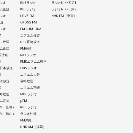
ラジオ
RKBラジオ
ラジオNIKKEI第1
ム山陰
KBCラジオ
ラジオNIKKEI第2
ラジオ
LOVE FM
NHK FM（東京）
山
CROSS FM
ラジオ
FM FUKUOKA
M
エフエム佐賀
山口放送
NBC長崎放送
ム山口
FM長崎
四国放送
RKKラジオ
島
FMKエフエム熊本
西日本放送
OBSラジオ
川
エフエム大分
南海放送
宮崎放送
媛
エフエム宮崎
高知放送
MBCラジオ
ム高知
μFM
 AM（広島）
RBCiラジオ
 AM（松山）
ラジオ沖縄
FM沖縄
NHK AM（福岡）