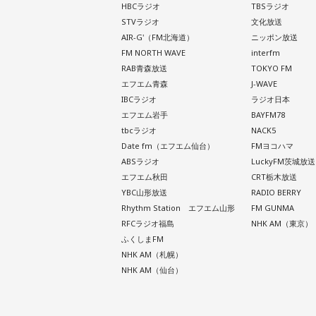
HBCラジオ
TBSラジオ
STVラジオ
文化放送
AIR-G'（FM北海道）
ニッポン放送
FM NORTH WAVE
interfm
RAB青森放送
TOKYO FM
エフエム青森
J-WAVE
IBCラジオ
ラジオ日本
エフエム岩手
BAYFM78
tbcラジオ
NACK5
Date fm（エフエム仙台）
FMヨコハマ
ABSラジオ
LuckyFM茨城放送
エフエム秋田
CRT栃木放送
YBC山形放送
RADIO BERRY
Rhythm Station エフエム山形
FM GUNMA
RFCラジオ福島
NHK AM（東京）
ふくしまFM
NHK AM（札幌）
NHK AM（仙台）