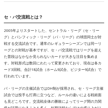
セ・パ交流戦とは？
2005年よりスタートした、セントラル・リーグ（セ・リー
グ）とパシフィック・リーグ（パ・リーグ）の球団同士が対
戦する交流試合です。通常のレギュラーシーズンでは同一リ
ーグとの対戦が基本ですが、セ・パ交流戦ではリーグを超え
た普段はなかなか見られないカードが大きな注目を集めま
す。対戦形式は数回にわたって変更されており、現在は各カ
ード3回戦、合計18試合
（ホーム9試合、ビジター9試合）で
行われています。
パ・リーグの主催試合ではDH制が採用され、セ・リーグ主催
試合では投手も打席に立つなど、ルールの違いによる戦術面
も見どころです。交流戦全体の勝敗によってリーグ間の力関
係が話題になることも多く、短期決戦ならではの盛り上がり