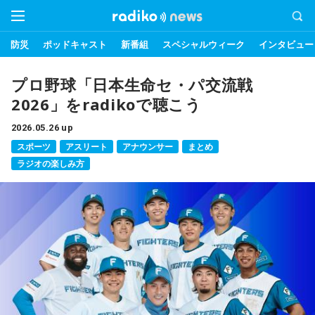
防災
ポッドキャスト
新番組
スペシャルウィーク
インタビュー
プロ野球「日本生命セ・パ交流戦
2026」をradikoで聴こう
2026.05.26 up
スポーツ
アスリート
アナウンサー
まとめ
ラジオの楽しみ方