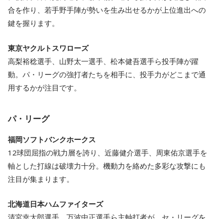
合を作り、若手野手陣が勢いを生み出せるかが上位進出への
鍵を握ります。
東京ヤクルトスワローズ
高梨裕稔選手、山野太一選手、松本健吾選手ら投手陣が躍
動。パ・リーグの強打者たちを相手に、投手力がどこまで通
用するかが注目です。
パ・リーグ
福岡ソフトバンクホークス
12球団屈指の戦力層を誇り、近藤健介選手、周東佑京選手を
軸とした打線は破壊力十分。機動力を絡めた多彩な攻撃にも
注目が集まります。
北海道日本ハムファイターズ
清宮幸太郎選手、万波中正選手ら主軸打者が、セ・リーグを