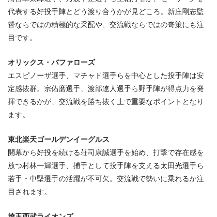
代表する好投手陣とどう渡り合うかが見どころ。新庄剛志監
督ならではの積極的な采配や、交流戦ならではの奇策にも注
目です。
オリックス・バファローズ
エスピノーザ選手、マチャド選手らを中心とした投手陣は安
定感抜群。宗佑磨選手、渡部遼人選手ら野手陣が得点力を発
揮できるかが、交流戦を勝ち抜く上で重要なポイントとなり
ます。
東北楽天ゴールデンイーグルス
開幕から好投を続ける荘司康誠選手を始め、打撃で存在感を
放つ村林一輝選手、捕手として投手陣を支える太田光選手ら
若手・中堅選手の活躍が不可欠。交流戦で勢いに乗れるか注
目されます。
埼玉西武ライオンズ