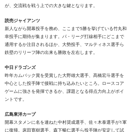
が、交流戦を戦う上での大きな鍵となります。
読売ジャイアンツ
新人ながら開幕投手を務め、ここまで5勝を挙げている竹丸和
幸投手に期待が集まります。パ・リーグ打線相手にどこまで
通用するか注目されるほか、大勢投手、マルティネス選手ら
鉄壁のリリーフ陣の出来も勝敗を左右します。
中日ドラゴンズ
昨年カムバック賞を受賞した大野雄大選手、髙橋宏斗選手を
中心とした投手陣で接戦に持ち込みたいところ。ロースコア
ゲームに強さを発揮できるか、課題となる得点力向上がポイ
ントです。
広島東洋カープ
開幕スタメンに名を連ねた中村奨成選手、佐々木泰選手が1軍
に復帰。床田寛樹選手、森下暢仁選手ら投手陣が安定して試