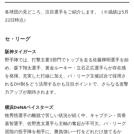
各球団の見どころ、注目選手をご紹介します。（※成績は5月
22日時点）
セ・リーグ
阪神タイガース
野手陣では、打撃主要3部門でトップを走る佐藤輝明選手を始
め、森下翔太選手、黄金ルーキー・立石正広選手らが存在感
を発揮。充実した打線に加え、パ・リーグ主催試合で採用さ
れるDH制をどう活用するかも注目ポイントで、さらなる攻撃
力アップが期待されます。
横浜DeNAベイスターズ
牧秀悟選手の離脱で苦しい状況が続く中、キャプテン・筒香
嘉智選手、佐野恵太選手ら主軸の奮起が不可欠。パ・リーグ
屈指の投手陣を相手に、勝負強い一打をどれだけ放てるか