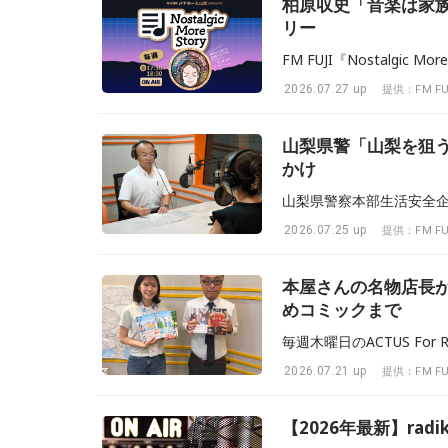
柏原収史「音楽は家族
リー
2026.07.27 up
提供：FM FU
山梨県警「山梨を狙
かけ
2026.07.25 up
提供：FM FU
本屋さんの名物店長
めコミックまで
2026.07.21 up
提供：FM FU
【2026年最新】ra