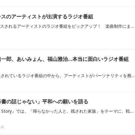
リースのアーティストが出演するラジオ番組
2026年8月に新譜がリリースされるアーティストのラジオ番組をピックアップ！ 楽曲制作にまつわる裏話や楽曲に秘めた想い、MV撮影のこぼれ話などが語られることもあるので、ぜひチェックしてみてください！
口一郎、あいみょん、福山雅治…本当に面白いラジオ番組
全国各地のラジオ局で放送されているラジオ番組の中から、アーティストがパーソナリティを務める面白い番組をピックアップ。radikoユーザーに熱い支持を得ている人気番組はもちろん、業界関係者も注目している番組をご紹介します。
科書の話じゃない」平和への願いを語る
FM FUJI『Nostalgic More Story』では、「帰らなかった人と、残された家族」をテーマに、戦争未亡人だった祖母の人生をつづったリスナーからの投稿を紹介。柏原収史は「戦争は教科書の中の話ではなく、誰かの人生そのもの」と語り、平和の大切さをあらためて見つめ直した放送となりました。
JI