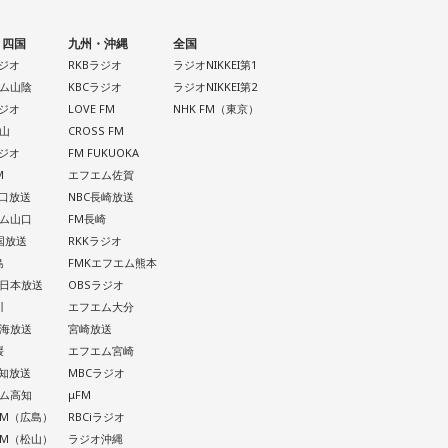
・四国
九州・沖縄
全国
ラジオ
RKBラジオ
ラジオNIKKEI第1
ム山陰
KBCラジオ
ラジオNIKKEI第2
ラジオ
LOVE FM
NHK FM（東京）
山
CROSS FM
ラジオ
FM FUKUOKA
M
エフエム佐賀
山口放送
NBC長崎放送
ム山口
FM長崎
四国放送
RKKラジオ
島
FMKエフエム熊本
西日本放送
OBSラジオ
川
エフエム大分
南海放送
宮崎放送
媛
エフエム宮崎
高知放送
MBCラジオ
ム高知
μFM
 AM（広島）
RBCiラジオ
 AM（松山）
ラジオ沖縄