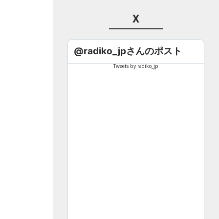
X
@radiko_jpさんのポスト
Tweets by radiko_jp