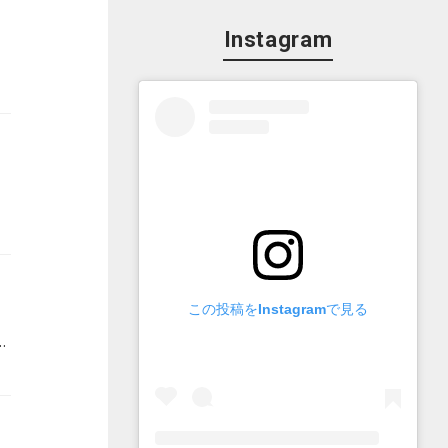
Instagram
この投稿をInstagramで見る
/15の回では柳正堂（りゅうせいどう）イオンタウン山梨中央店の青柳店長に、話題の本やおすすめの本についてうかがいました！