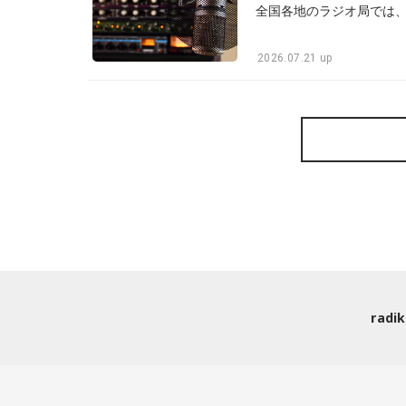
2026.07.21 up
rad