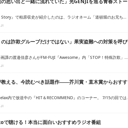
の思い出と一緒に流れていた」光GENJIを巡る青春ストー
FM FUJI『Nostalgic More Story』で柏原収史が紹介したのは、ラジオネーム「道頓堀のお兄ちゃん」さんから寄せられた、光GENJIと少年時代の思い出。姉の影響で夢中になったローラースケートや「パラダイス銀河」とともに、家族と過ごした時間を振り返ります。柏原収史が語る、音楽が記憶を呼び起こす力にも注目です。
JI
うのは詐欺グループだけではない」果実盗難への対策を呼び
山梨県警察本部生活安全企画課の渡邉佳彦さんがFM-FUJI『Awesome』内「STOP！特殊詐欺」に出演。桃やブドウなど県内で発生している果実盗難の現状や被害状況、防犯カメラやセンサーライトの設置、不審者を見かけた際の通報など、地域全体で取り組める防犯対策について紹介しました。radikoのタイムフリーでも放送を聴くことができます。
JI
が教える、今読むべき話題作――芥川賞・直木賞からおすす
毎週木曜日のACTUS For Relax内で放送中の『HIT＆RECOMMEND』のコーナー。 7
JI
dikoで聴ける！本当に面白いおすすめラジオ番組