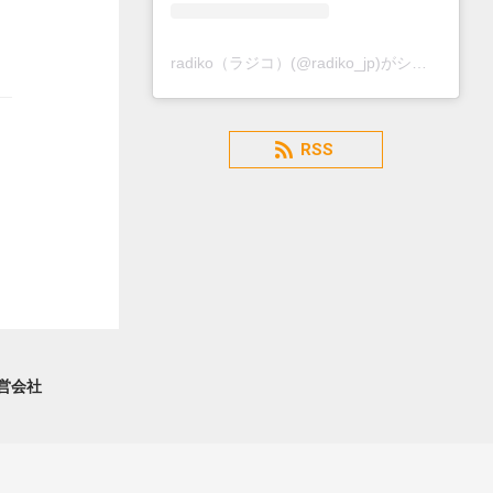
radiko（ラジコ）(@radiko_jp)がシェアした投稿
RSS
営会社