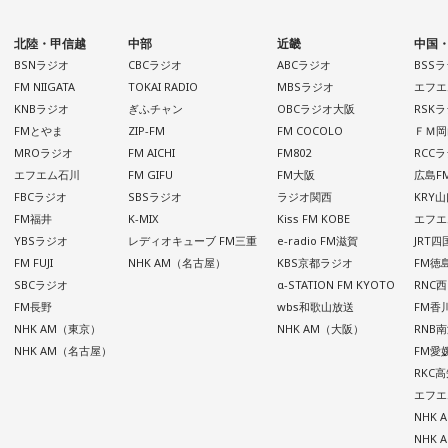
北陸・甲信越
中部
近畿
中国
BSNラジオ
CBCラジオ
ABCラジオ
BSS
FM NIIGATA
TOKAI RADIO
MBSラジオ
エフエ
KNBラジオ
ぎふチャン
OBCラジオ大阪
RSK
FMとやま
ZIP-FM
FM COCOLO
ＦＭ岡
MROラジオ
FM AICHI
FM802
RCC
エフエム石川
FM GIFU
FM大阪
広島F
FBCラジオ
SBSラジオ
ラジオ関西
KRY
FM福井
K-MIX
Kiss FM KOBE
エフエ
YBSラジオ
レディオキューブ FM三重
e-radio FM滋賀
JRT
FM FUJI
NHK AM（名古屋）
KBS京都ラジオ
FM徳
SBCラジオ
α-STATION FM KYOTO
RNC
FM長野
wbs和歌山放送
FM香
NHK AM（東京）
NHK AM（大阪）
RNB
NHK AM（名古屋）
FM愛
RKC
エフエ
NHK
NHK