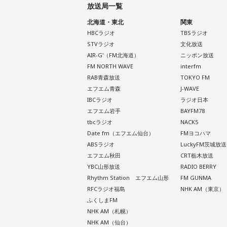
放送局一覧
北海道・東北
関東
HBCラジオ
TBSラジオ
STVラジオ
文化放送
AIR-G'（FM北海道）
ニッポン放送
FM NORTH WAVE
interfm
RAB青森放送
TOKYO FM
エフエム青森
J-WAVE
IBCラジオ
ラジオ日本
エフエム岩手
BAYFM78
tbcラジオ
NACK5
Date fm（エフエム仙台）
FMヨコハマ
ABSラジオ
LuckyFM茨城放送
エフエム秋田
CRT栃木放送
YBC山形放送
RADIO BERRY
Rhythm Station エフエム山形
FM GUNMA
RFCラジオ福島
NHK AM（東京）
ふくしまFM
NHK AM（札幌）
NHK AM（仙台）