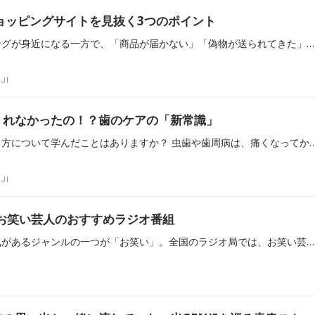
ョッピングサイトを見抜く3つのポイント
インターネットショッピングが身近になる一方で、「商品が届かない」「偽物が送られてきた」などの詐欺被害も後を絶ちません。FM FUJI『Awesome』内「STOP！特殊詐欺」では、山梨県警察本部サイバー犯罪対策課・土屋啓子さんが、偽ショッピングサイトや詐欺サイトを見分けるための3つのポイントを解説。安全にネット通販を利用するための注意点や、万が一被害に遭った際の対処法も紹介しました。
JI
くれなかったの！？歯のケアの「新常識」
あなたは、正しい歯の磨き方について学んだことはありますか？ 虫歯や歯周病は、痛くなってから気づくことが多く、気づいたときにはすでに進行していた… なんてことも少なくありません。 7/29 10:00ごろ～放送のコーナー「オトナレッジ」では、コンパスメディカルグループ 常務理事で日本口腔外科学会 
JI
気お笑い芸人のおすすめラジオ番組
ラジオ番組の中でも、人気があるジャンルの一つが「お笑い」。全国のラジオ局では、お笑い芸人がパーソナリティを務める番組が数多く放送されており、自由なトークやネタコーナーで大暴れしたり、仲の良い芸人をゲストに招いて語り合ったりなど、テレビや舞台とは一味違う一面が見られるのもラジオならではの魅力です。 当記事では、数多くあるお笑い芸人のラジオ番組から、旬の芸人や長年安定した活躍を見せる芸人がパーソナリティを務める番組をピックアップしてご紹介します（※2026年7月下旬更新）。