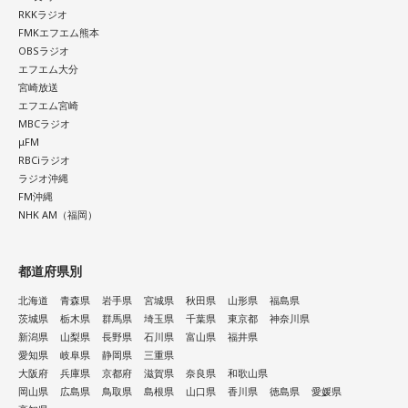
RKKラジオ
FMKエフエム熊本
OBSラジオ
エフエム大分
宮崎放送
エフエム宮崎
MBCラジオ
μFM
RBCiラジオ
ラジオ沖縄
FM沖縄
NHK AM（福岡）
都道府県別
北海道
青森県
岩手県
宮城県
秋田県
山形県
福島県
茨城県
栃木県
群馬県
埼玉県
千葉県
東京都
神奈川県
新潟県
山梨県
長野県
石川県
富山県
福井県
愛知県
岐阜県
静岡県
三重県
大阪府
兵庫県
京都府
滋賀県
奈良県
和歌山県
岡山県
広島県
鳥取県
島根県
山口県
香川県
徳島県
愛媛県