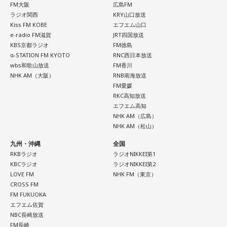
FM大阪
広島FM
ラジオ関西
KRY山口放送
Kiss FM KOBE
エフエム山口
e-radio FM滋賀
JRT四国放送
KBS京都ラジオ
FM徳島
α-STATION FM KYOTO
RNC西日本放送
wbs和歌山放送
FM香川
NHK AM（大阪）
RNB南海放送
FM愛媛
RKC高知放送
エフエム高知
NHK AM（広島）
NHK AM（松山）
九州・沖縄
全国
RKBラジオ
ラジオNIKKEI第1
KBCラジオ
ラジオNIKKEI第2
LOVE FM
NHK FM（東京）
CROSS FM
FM FUKUOKA
エフエム佐賀
NBC長崎放送
FM長崎