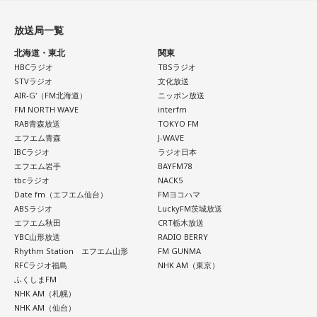
放送局一覧
北海道・東北
関東
HBCラジオ
TBSラジオ
STVラジオ
文化放送
AIR-G'（FM北海道）
ニッポン放送
FM NORTH WAVE
interfm
RAB青森放送
TOKYO FM
エフエム青森
J-WAVE
IBCラジオ
ラジオ日本
エフエム岩手
BAYFM78
tbcラジオ
NACK5
Date fm（エフエム仙台）
FMヨコハマ
ABSラジオ
LuckyFM茨城放送
エフエム秋田
CRT栃木放送
YBC山形放送
RADIO BERRY
Rhythm Station エフエム山形
FM GUNMA
RFCラジオ福島
NHK AM（東京）
ふくしまFM
NHK AM（札幌）
NHK AM（仙台）