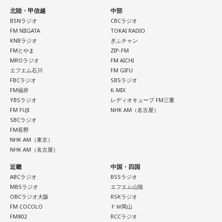
北陸・甲信越
中部
BSNラジオ
CBCラジオ
FM NIIGATA
TOKAI RADIO
KNBラジオ
ぎふチャン
FMとやま
ZIP-FM
MROラジオ
FM AICHI
エフエム石川
FM GIFU
FBCラジオ
SBSラジオ
FM福井
K-MIX
YBSラジオ
レディオキューブ FM三重
FM FUJI
NHK AM（名古屋）
SBCラジオ
FM長野
NHK AM（東京）
NHK AM（名古屋）
近畿
中国・四国
ABCラジオ
BSSラジオ
MBSラジオ
エフエム山陰
OBCラジオ大阪
RSKラジオ
FM COCOLO
ＦＭ岡山
FM802
RCCラジオ