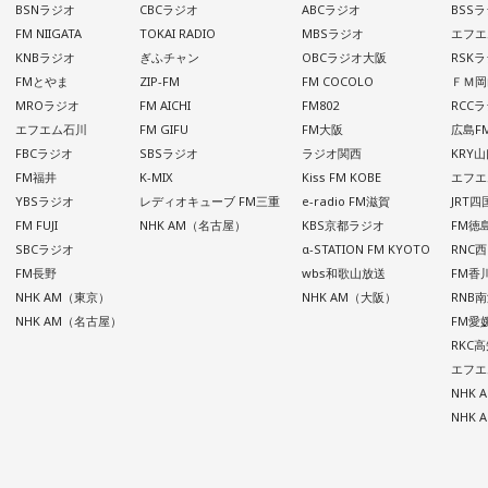
BSNラジオ
CBCラジオ
ABCラジオ
BSS
FM NIIGATA
TOKAI RADIO
MBSラジオ
エフエ
KNBラジオ
ぎふチャン
OBCラジオ大阪
RSK
FMとやま
ZIP-FM
FM COCOLO
ＦＭ岡
MROラジオ
FM AICHI
FM802
RCC
エフエム石川
FM GIFU
FM大阪
広島F
FBCラジオ
SBSラジオ
ラジオ関西
KRY
FM福井
K-MIX
Kiss FM KOBE
エフエ
YBSラジオ
レディオキューブ FM三重
e-radio FM滋賀
JRT
FM FUJI
NHK AM（名古屋）
KBS京都ラジオ
FM徳
SBCラジオ
α-STATION FM KYOTO
RNC
FM長野
wbs和歌山放送
FM香
NHK AM（東京）
NHK AM（大阪）
RNB
NHK AM（名古屋）
FM愛
RKC
エフエ
NHK
NHK