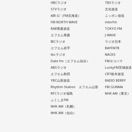
HBCラジオ
TBSラジオ
STVラジオ
文化放送
AIR-G'（FM北海道）
ニッポン放送
FM NORTH WAVE
interfm
RAB青森放送
TOKYO FM
エフエム青森
J-WAVE
IBCラジオ
ラジオ日本
エフエム岩手
BAYFM78
tbcラジオ
NACK5
Date fm（エフエム仙台）
FMヨコハマ
ABSラジオ
LuckyFM茨城放送
エフエム秋田
CRT栃木放送
YBC山形放送
RADIO BERRY
Rhythm Station エフエム山形
FM GUNMA
RFCラジオ福島
NHK AM（東京）
ふくしまFM
NHK AM（札幌）
NHK AM（仙台）