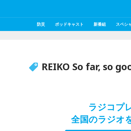
防災
ポッドキャスト
新番組
スペシ
REIKO So far, so go
ラジコプ
全国のラジオ