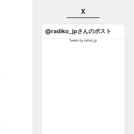
X
@radiko_jpさんのポスト
Tweets by radiko_jp