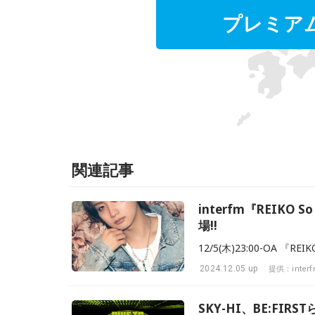
プレミア
関連記事
interfm『REIKO So
場!!
12/5(木)23:00-OA 『REI
2024.12.05 up
提供：inter
SKY-HI、BE:FI