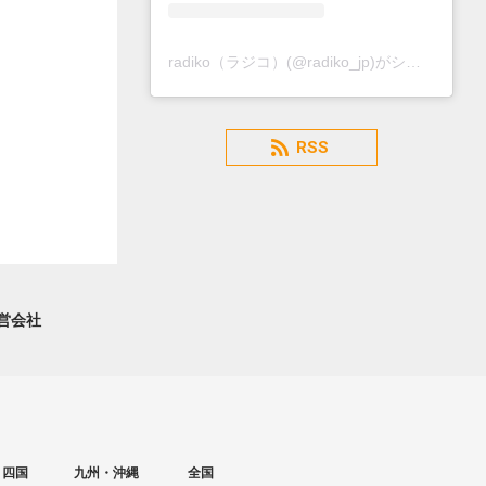
radiko（ラジコ）(@radiko_jp)がシェアした投稿
RSS
営会社
・四国
九州・沖縄
全国