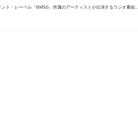
SKY-HIさん率いるマネジメント・レーベル「BMSG」所属のアーティストが出演するラジオ番組をご紹