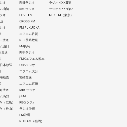
ラジオ
RKBラジオ
ラジオNIKKEI第1
ム山陰
KBCラジオ
ラジオNIKKEI第2
ラジオ
LOVE FM
NHK FM（東京）
山
CROSS FM
ラジオ
FM FUKUOKA
M
エフエム佐賀
山口放送
NBC長崎放送
ム山口
FM長崎
四国放送
RKKラジオ
島
FMKエフエム熊本
西日本放送
OBSラジオ
川
エフエム大分
南海放送
宮崎放送
媛
エフエム宮崎
高知放送
MBCラジオ
ム高知
μFM
 AM（広島）
RBCiラジオ
 AM（松山）
ラジオ沖縄
FM沖縄
NHK AM（福岡）