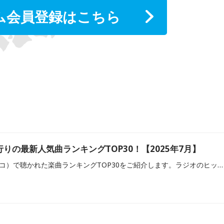
ム会員登録はこちら
流行りの最新人気曲ランキングTOP30！【2025年7月】
2025年7月にradiko（ラジコ）で聴かれた楽曲ランキングTOP30をご紹介します。ラジオのヒットチャート番組を中心に、radikoで最近よく流れる流行の楽曲、ヒット曲からコアなファンに人気の曲まで、他とはひと味違ったランキングをお楽しみください！※radikoへ楽曲情報の提供がある放送局（全63局）での各番組のオンエア楽曲を対象に集計。radiko上で聴かれた延べ聴取回数にてランキング化しています。