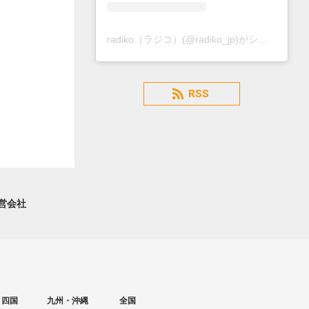
radiko（ラジコ）(@radiko_jp)がシェアした投稿
RSS
営会社
・四国
九州・沖縄
全国