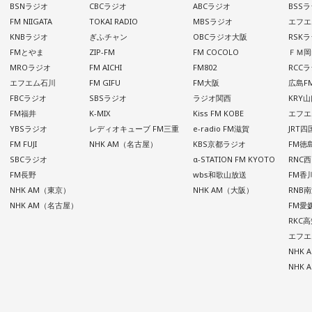
BSNラジオ
CBCラジオ
ABCラジオ
BSS
FM NIIGATA
TOKAI RADIO
MBSラジオ
エフエ
KNBラジオ
ぎふチャン
OBCラジオ大阪
RSK
FMとやま
ZIP-FM
FM COCOLO
ＦＭ岡
MROラジオ
FM AICHI
FM802
RCC
エフエム石川
FM GIFU
FM大阪
広島F
FBCラジオ
SBSラジオ
ラジオ関西
KRY
FM福井
K-MIX
Kiss FM KOBE
エフエ
YBSラジオ
レディオキューブ FM三重
e-radio FM滋賀
JRT
FM FUJI
NHK AM（名古屋）
KBS京都ラジオ
FM徳
SBCラジオ
α-STATION FM KYOTO
RNC
FM長野
wbs和歌山放送
FM香
NHK AM（東京）
NHK AM（大阪）
RNB
NHK AM（名古屋）
FM愛
RKC
エフエ
NHK
NHK