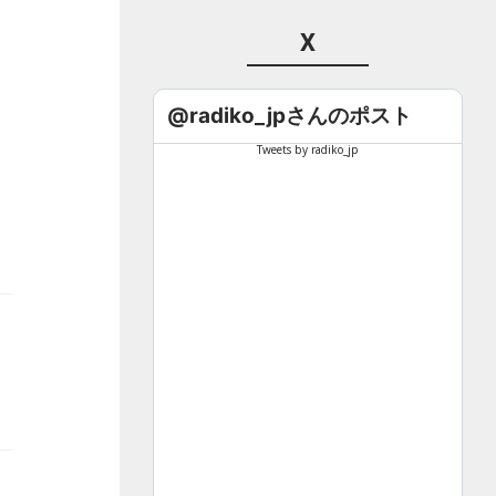
X
@radiko_jpさんのポスト
Tweets by radiko_jp