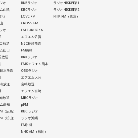
ラジオ
RKBラジオ
ラジオNIKKEI第1
ム山陰
KBCラジオ
ラジオNIKKEI第2
ラジオ
LOVE FM
NHK FM（東京）
山
CROSS FM
ラジオ
FM FUKUOKA
M
エフエム佐賀
山口放送
NBC長崎放送
ム山口
FM長崎
四国放送
RKKラジオ
島
FMKエフエム熊本
西日本放送
OBSラジオ
川
エフエム大分
南海放送
宮崎放送
媛
エフエム宮崎
高知放送
MBCラジオ
ム高知
μFM
 AM（広島）
RBCiラジオ
 AM（松山）
ラジオ沖縄
FM沖縄
NHK AM（福岡）