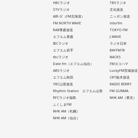
HBCラジオ
TBSラジオ
STVラジオ
文化放送
AIR-G'（FM北海道）
ニッポン放送
FM NORTH WAVE
interfm
RAB青森放送
TOKYO FM
エフエム青森
J-WAVE
IBCラジオ
ラジオ日本
エフエム岩手
BAYFM78
tbcラジオ
NACK5
Date fm（エフエム仙台）
FMヨコハマ
ABSラジオ
LuckyFM茨城放送
エフエム秋田
CRT栃木放送
YBC山形放送
RADIO BERRY
Rhythm Station エフエム山形
FM GUNMA
RFCラジオ福島
NHK AM（東京）
ふくしまFM
NHK AM（札幌）
NHK AM（仙台）