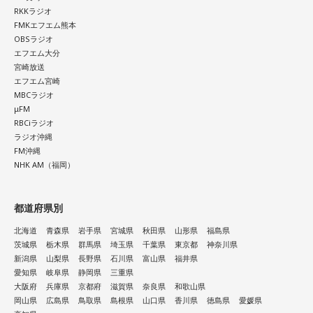
RKKラジオ
FMKエフエム熊本
OBSラジオ
エフエム大分
宮崎放送
エフエム宮崎
MBCラジオ
μFM
RBCiラジオ
ラジオ沖縄
FM沖縄
NHK AM（福岡）
都道府県別
北海道
青森県
岩手県
宮城県
秋田県
山形県
福島県
茨城県
栃木県
群馬県
埼玉県
千葉県
東京都
神奈川県
新潟県
山梨県
長野県
石川県
富山県
福井県
愛知県
岐阜県
静岡県
三重県
大阪府
兵庫県
京都府
滋賀県
奈良県
和歌山県
岡山県
広島県
鳥取県
島根県
山口県
香川県
徳島県
愛媛県