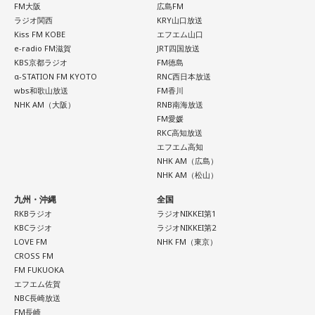
FM大阪
広島FM
ラジオ関西
KRY山口放送
Kiss FM KOBE
エフエム山口
e-radio FM滋賀
JRT四国放送
KBS京都ラジオ
FM徳島
α-STATION FM KYOTO
RNC西日本放送
wbs和歌山放送
FM香川
NHK AM（大阪）
RNB南海放送
FM愛媛
RKC高知放送
エフエム高知
NHK AM（広島）
NHK AM（松山）
九州・沖縄
全国
RKBラジオ
ラジオNIKKEI第1
KBCラジオ
ラジオNIKKEI第2
LOVE FM
NHK FM（東京）
CROSS FM
FM FUKUOKA
エフエム佐賀
NBC長崎放送
FM長崎