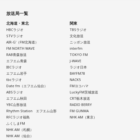
放送局一覧
北海道・東北
関東
HBCラジオ
TBSラジオ
STVラジオ
文化放送
AIR-G'（FM北海道）
ニッポン放送
FM NORTH WAVE
interfm
RAB青森放送
TOKYO FM
エフエム青森
J-WAVE
IBCラジオ
ラジオ日本
エフエム岩手
BAYFM78
tbcラジオ
NACK5
Date fm（エフエム仙台）
FMヨコハマ
ABSラジオ
LuckyFM茨城放送
エフエム秋田
CRT栃木放送
YBC山形放送
RADIO BERRY
Rhythm Station エフエム山形
FM GUNMA
RFCラジオ福島
NHK AM（東京）
ふくしまFM
NHK AM（札幌）
NHK AM（仙台）