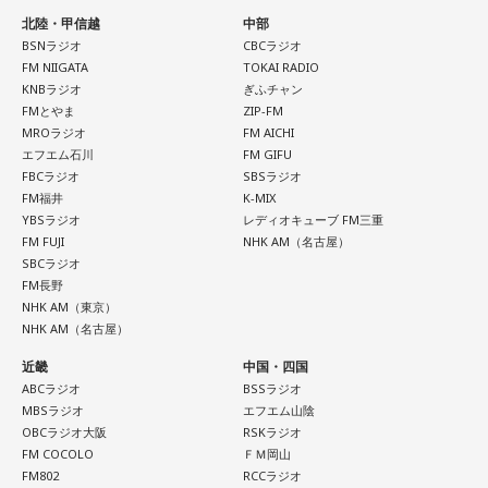
北陸・甲信越
中部
BSNラジオ
CBCラジオ
FM NIIGATA
TOKAI RADIO
KNBラジオ
ぎふチャン
FMとやま
ZIP-FM
MROラジオ
FM AICHI
エフエム石川
FM GIFU
FBCラジオ
SBSラジオ
FM福井
K-MIX
YBSラジオ
レディオキューブ FM三重
FM FUJI
NHK AM（名古屋）
SBCラジオ
FM長野
NHK AM（東京）
NHK AM（名古屋）
近畿
中国・四国
ABCラジオ
BSSラジオ
MBSラジオ
エフエム山陰
OBCラジオ大阪
RSKラジオ
FM COCOLO
ＦＭ岡山
FM802
RCCラジオ