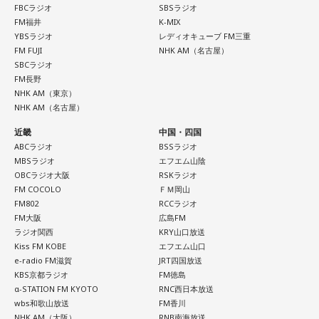
FBCラジオ
SBSラジオ
FM福井
K-MIX
YBSラジオ
レディオキューブ FM三重
FM FUJI
NHK AM（名古屋）
SBCラジオ
FM長野
NHK AM（東京）
NHK AM（名古屋）
近畿
中国・四国
ABCラジオ
BSSラジオ
MBSラジオ
エフエム山陰
OBCラジオ大阪
RSKラジオ
FM COCOLO
ＦＭ岡山
FM802
RCCラジオ
FM大阪
広島FM
ラジオ関西
KRY山口放送
Kiss FM KOBE
エフエム山口
e-radio FM滋賀
JRT四国放送
KBS京都ラジオ
FM徳島
α-STATION FM KYOTO
RNC西日本放送
wbs和歌山放送
FM香川
NHK AM（大阪）
RNB南海放送