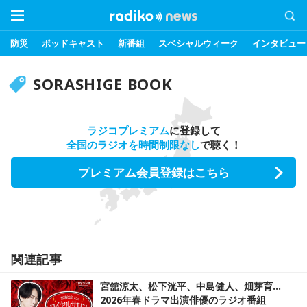
防災
ポッドキャスト
新番組
スペシャルウィーク
インタビュー
SORASHIGE BOOK
ラジコプレミアム
に登録して
全国のラジオを時間制限なし
で聴く！
プレミアム会員登録はこちら
関連記事
宮舘涼太、松下洸平、中島健人、畑芽育…
2026年春ドラマ出演俳優のラジオ番組