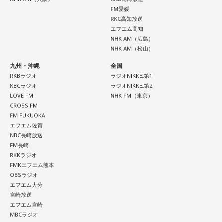
FM愛媛
RKC高知放送
エフエム高知
NHK AM（広島）
NHK AM（松山）
九州・沖縄
全国
RKBラジオ
ラジオNIKKEI第1
KBCラジオ
ラジオNIKKEI第2
LOVE FM
NHK FM（東京）
CROSS FM
FM FUKUOKA
エフエム佐賀
NBC長崎放送
FM長崎
RKKラジオ
FMKエフエム熊本
OBSラジオ
エフエム大分
宮崎放送
エフエム宮崎
MBCラジオ