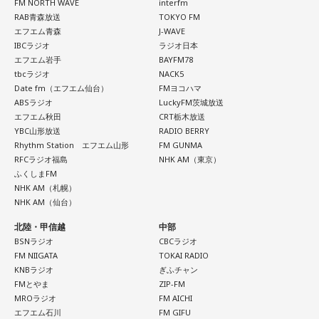
FM NORTH WAVE
interfm
RAB青森放送
TOKYO FM
エフエム青森
J-WAVE
IBCラジオ
ラジオ日本
エフエム岩手
BAYFM78
tbcラジオ
NACK5
Date fm（エフエム仙台）
FMヨコハマ
ABSラジオ
LuckyFM茨城放送
エフエム秋田
CRT栃木放送
YBC山形放送
RADIO BERRY
Rhythm Station エフエム山形
FM GUNMA
RFCラジオ福島
NHK AM（東京）
ふくしまFM
NHK AM（札幌）
NHK AM（仙台）
北陸・甲信越
中部
BSNラジオ
CBCラジオ
FM NIIGATA
TOKAI RADIO
KNBラジオ
ぎふチャン
FMとやま
ZIP-FM
MROラジオ
FM AICHI
エフエム石川
FM GIFU