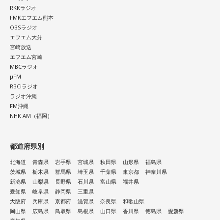
RKKラジオ
FMKエフエム熊本
OBSラジオ
エフエム大分
宮崎放送
エフエム宮崎
MBCラジオ
μFM
RBCiラジオ
ラジオ沖縄
FM沖縄
NHK AM（福岡）
都道府県別
北海道
青森県
岩手県
宮城県
秋田県
山形県
福島県
茨城県
栃木県
群馬県
埼玉県
千葉県
東京都
神奈川県
新潟県
山梨県
長野県
石川県
富山県
福井県
愛知県
岐阜県
静岡県
三重県
大阪府
兵庫県
京都府
滋賀県
奈良県
和歌山県
岡山県
広島県
鳥取県
島根県
山口県
香川県
徳島県
愛媛県