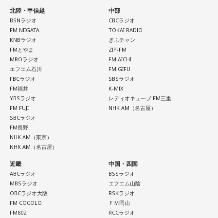
北陸・甲信越
中部
BSNラジオ
CBCラジオ
FM NIIGATA
TOKAI RADIO
KNBラジオ
ぎふチャン
FMとやま
ZIP-FM
MROラジオ
FM AICHI
エフエム石川
FM GIFU
FBCラジオ
SBSラジオ
FM福井
K-MIX
YBSラジオ
レディオキューブ FM三重
FM FUJI
NHK AM（名古屋）
SBCラジオ
FM長野
NHK AM（東京）
NHK AM（名古屋）
近畿
中国・四国
ABCラジオ
BSSラジオ
MBSラジオ
エフエム山陰
OBCラジオ大阪
RSKラジオ
FM COCOLO
ＦＭ岡山
FM802
RCCラジオ