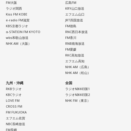
FM大阪
広島FM
ラジオ関西
KRY山口放送
Kiss FM KOBE
エフエム山口
e-radio FM滋賀
JRT四国放送
KBS京都ラジオ
FM徳島
α-STATION FM KYOTO
RNC西日本放送
wbs和歌山放送
FM香川
NHK AM（大阪）
RNB南海放送
FM愛媛
RKC高知放送
エフエム高知
NHK AM（広島）
NHK AM（松山）
九州・沖縄
全国
RKBラジオ
ラジオNIKKEI第1
KBCラジオ
ラジオNIKKEI第2
LOVE FM
NHK FM（東京）
CROSS FM
FM FUKUOKA
エフエム佐賀
NBC長崎放送
FM長崎