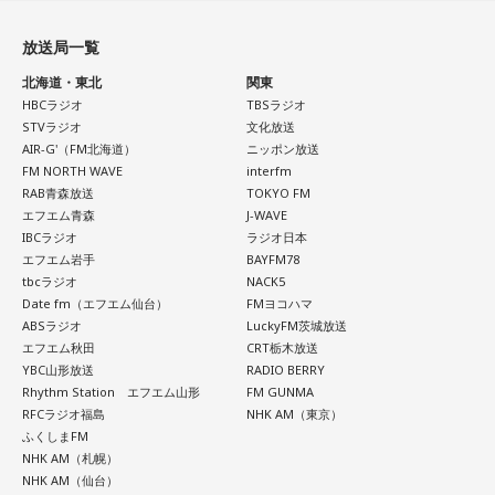
放送局一覧
北海道・東北
関東
HBCラジオ
TBSラジオ
STVラジオ
文化放送
AIR-G'（FM北海道）
ニッポン放送
FM NORTH WAVE
interfm
RAB青森放送
TOKYO FM
エフエム青森
J-WAVE
IBCラジオ
ラジオ日本
エフエム岩手
BAYFM78
tbcラジオ
NACK5
Date fm（エフエム仙台）
FMヨコハマ
ABSラジオ
LuckyFM茨城放送
エフエム秋田
CRT栃木放送
YBC山形放送
RADIO BERRY
Rhythm Station エフエム山形
FM GUNMA
RFCラジオ福島
NHK AM（東京）
ふくしまFM
NHK AM（札幌）
NHK AM（仙台）