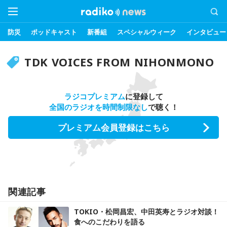
防災
ポッドキャスト
新番組
スペシャルウィーク
インタビュー
TDK VOICES FROM NIHONMONO
ラジコプレミアム
に登録して
全国のラジオを時間制限なし
で聴く！
プレミアム会員登録はこちら
関連記事
TOKIO・松岡昌宏、中田英寿とラジオ対談！
食へのこだわりを語る