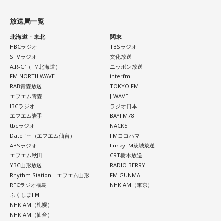
放送局一覧
北海道・東北
関東
HBCラジオ
TBSラジオ
STVラジオ
文化放送
AIR-G'（FM北海道）
ニッポン放送
FM NORTH WAVE
interfm
RAB青森放送
TOKYO FM
エフエム青森
J-WAVE
IBCラジオ
ラジオ日本
エフエム岩手
BAYFM78
tbcラジオ
NACK5
Date fm（エフエム仙台）
FMヨコハマ
ABSラジオ
LuckyFM茨城放送
エフエム秋田
CRT栃木放送
YBC山形放送
RADIO BERRY
Rhythm Station エフエム山形
FM GUNMA
RFCラジオ福島
NHK AM（東京）
ふくしまFM
NHK AM（札幌）
NHK AM（仙台）