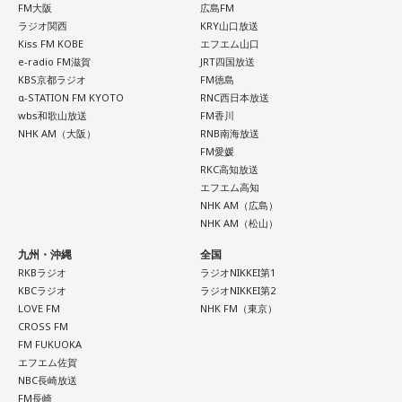
FM大阪
広島FM
ラジオ関西
KRY山口放送
Kiss FM KOBE
エフエム山口
e-radio FM滋賀
JRT四国放送
KBS京都ラジオ
FM徳島
α-STATION FM KYOTO
RNC西日本放送
wbs和歌山放送
FM香川
NHK AM（大阪）
RNB南海放送
FM愛媛
RKC高知放送
エフエム高知
NHK AM（広島）
NHK AM（松山）
九州・沖縄
全国
RKBラジオ
ラジオNIKKEI第1
KBCラジオ
ラジオNIKKEI第2
LOVE FM
NHK FM（東京）
CROSS FM
FM FUKUOKA
エフエム佐賀
NBC長崎放送
FM長崎