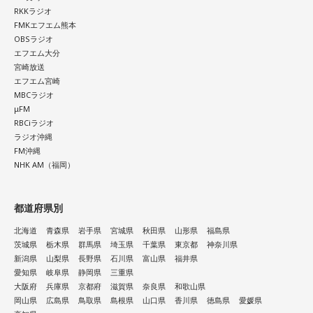
RKKラジオ
FMKエフエム熊本
OBSラジオ
エフエム大分
宮崎放送
エフエム宮崎
MBCラジオ
μFM
RBCiラジオ
ラジオ沖縄
FM沖縄
NHK AM（福岡）
都道府県別
北海道
青森県
岩手県
宮城県
秋田県
山形県
福島県
茨城県
栃木県
群馬県
埼玉県
千葉県
東京都
神奈川県
新潟県
山梨県
長野県
石川県
富山県
福井県
愛知県
岐阜県
静岡県
三重県
大阪府
兵庫県
京都府
滋賀県
奈良県
和歌山県
岡山県
広島県
鳥取県
島根県
山口県
香川県
徳島県
愛媛県