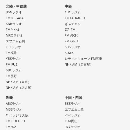
北陸・甲信越
中部
BSNラジオ
CBCラジオ
FM NIIGATA
TOKAI RADIO
KNBラジオ
ぎふチャン
FMとやま
ZIP-FM
MROラジオ
FM AICHI
エフエム石川
FM GIFU
FBCラジオ
SBSラジオ
FM福井
K-MIX
YBSラジオ
レディオキューブ FM三重
FM FUJI
NHK AM（名古屋）
SBCラジオ
FM長野
NHK AM（東京）
NHK AM（名古屋）
近畿
中国・四国
ABCラジオ
BSSラジオ
MBSラジオ
エフエム山陰
OBCラジオ大阪
RSKラジオ
FM COCOLO
ＦＭ岡山
FM802
RCCラジオ