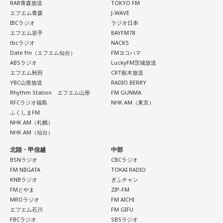
RAB青森放送
TOKYO FM
エフエム青森
J-WAVE
IBCラジオ
ラジオ日本
エフエム岩手
BAYFM78
tbcラジオ
NACK5
Date fm（エフエム仙台）
FMヨコハマ
ABSラジオ
LuckyFM茨城放送
エフエム秋田
CRT栃木放送
YBC山形放送
RADIO BERRY
Rhythm Station エフエム山形
FM GUNMA
RFCラジオ福島
NHK AM（東京）
ふくしまFM
NHK AM（札幌）
NHK AM（仙台）
北陸・甲信越
中部
BSNラジオ
CBCラジオ
FM NIIGATA
TOKAI RADIO
KNBラジオ
ぎふチャン
FMとやま
ZIP-FM
MROラジオ
FM AICHI
エフエム石川
FM GIFU
FBCラジオ
SBSラジオ