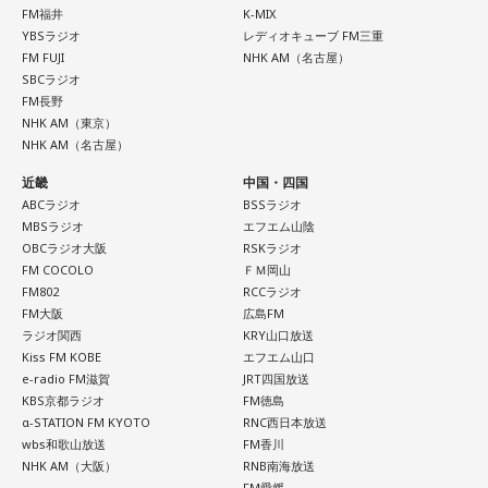
FM福井
K-MIX
YBSラジオ
レディオキューブ FM三重
FM FUJI
NHK AM（名古屋）
SBCラジオ
FM長野
NHK AM（東京）
NHK AM（名古屋）
近畿
中国・四国
ABCラジオ
BSSラジオ
MBSラジオ
エフエム山陰
OBCラジオ大阪
RSKラジオ
FM COCOLO
ＦＭ岡山
FM802
RCCラジオ
FM大阪
広島FM
ラジオ関西
KRY山口放送
Kiss FM KOBE
エフエム山口
e-radio FM滋賀
JRT四国放送
KBS京都ラジオ
FM徳島
α-STATION FM KYOTO
RNC西日本放送
wbs和歌山放送
FM香川
NHK AM（大阪）
RNB南海放送
FM愛媛