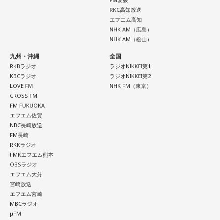
RKC高知放送
エフエム高知
NHK AM（広島）
NHK AM（松山）
九州・沖縄
全国
RKBラジオ
ラジオNIKKEI第1
KBCラジオ
ラジオNIKKEI第2
LOVE FM
NHK FM（東京）
CROSS FM
FM FUKUOKA
エフエム佐賀
NBC長崎放送
FM長崎
RKKラジオ
FMKエフエム熊本
OBSラジオ
エフエム大分
宮崎放送
エフエム宮崎
MBCラジオ
μFM