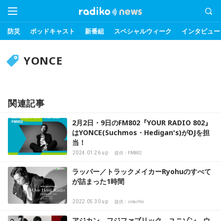
防災
ポッドキャスト
新番組
スペシャルウィーク
インタビュー
YONCE
関連記事
2月2日・9日のFM802『YOUR RADIO 802』
はYONCE(Suchmos・Hedigan's)がDJを担
当！
2024.01.26 up
提供：FM802
ラッパー／トラックメイカーRyohuのすべて
が詰まった1時間
2022.05.30 up
提供：interfm
アジカン、フジファブリック、ユニゾン、ウ