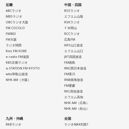
近畿
中国・四国
ABCラジオ
BSSラジオ
MBSラジオ
エフエム山陰
OBCラジオ大阪
RSKラジオ
FM COCOLO
ＦＭ岡山
FM802
RCCラジオ
FM大阪
広島FM
ラジオ関西
KRY山口放送
Kiss FM KOBE
エフエム山口
e-radio FM滋賀
JRT四国放送
KBS京都ラジオ
FM徳島
α-STATION FM KYOTO
RNC西日本放送
wbs和歌山放送
FM香川
NHK AM（大阪）
RNB南海放送
FM愛媛
RKC高知放送
エフエム高知
NHK AM（広島）
NHK AM（松山）
九州・沖縄
全国
RKBラジオ
ラジオNIKKEI第1