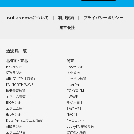
radiko newsについて
利用規約
プライバシーポリシー
運営会社
放送局一覧
北海道・東北
関東
HBCラジオ
TBSラジオ
STVラジオ
文化放送
AIR-G'（FM北海道）
ニッポン放送
FM NORTH WAVE
interfm
RAB青森放送
TOKYO FM
エフエム青森
J-WAVE
IBCラジオ
ラジオ日本
エフエム岩手
BAYFM78
tbcラジオ
NACK5
Date fm（エフエム仙台）
FMヨコハマ
ABSラジオ
LuckyFM茨城放送
エフエム秋田
CRT栃木放送