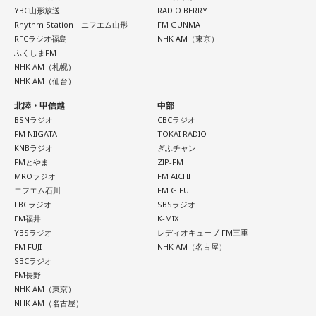
YBC山形放送
RADIO BERRY
Rhythm Station エフエム山形
FM GUNMA
RFCラジオ福島
NHK AM（東京）
ふくしまFM
NHK AM（札幌）
NHK AM（仙台）
北陸・甲信越
中部
BSNラジオ
CBCラジオ
FM NIIGATA
TOKAI RADIO
KNBラジオ
ぎふチャン
FMとやま
ZIP-FM
MROラジオ
FM AICHI
エフエム石川
FM GIFU
FBCラジオ
SBSラジオ
FM福井
K-MIX
YBSラジオ
レディオキューブ FM三重
FM FUJI
NHK AM（名古屋）
SBCラジオ
FM長野
NHK AM（東京）
NHK AM（名古屋）