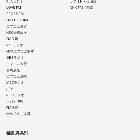
KBCラジオ
ラジオNIKKEI第2
LOVE FM
NHK FM（東京）
CROSS FM
FM FUKUOKA
エフエム佐賀
NBC長崎放送
FM長崎
RKKラジオ
FMKエフエム熊本
OBSラジオ
エフエム大分
宮崎放送
エフエム宮崎
MBCラジオ
μFM
RBCiラジオ
ラジオ沖縄
FM沖縄
NHK AM（福岡）
都道府県別