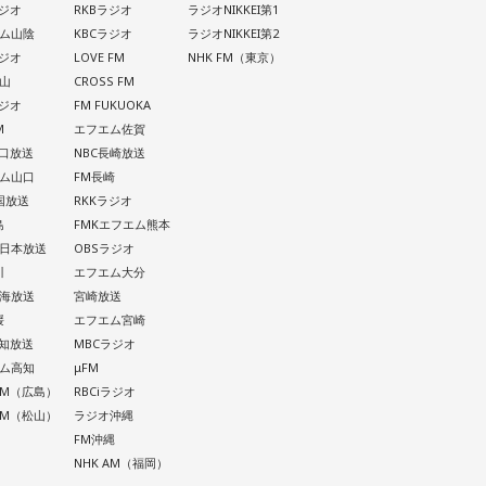
ラジオ
RKBラジオ
ラジオNIKKEI第1
ム山陰
KBCラジオ
ラジオNIKKEI第2
ラジオ
LOVE FM
NHK FM（東京）
山
CROSS FM
ラジオ
FM FUKUOKA
M
エフエム佐賀
山口放送
NBC長崎放送
ム山口
FM長崎
四国放送
RKKラジオ
島
FMKエフエム熊本
西日本放送
OBSラジオ
川
エフエム大分
南海放送
宮崎放送
媛
エフエム宮崎
高知放送
MBCラジオ
ム高知
μFM
 AM（広島）
RBCiラジオ
 AM（松山）
ラジオ沖縄
FM沖縄
NHK AM（福岡）