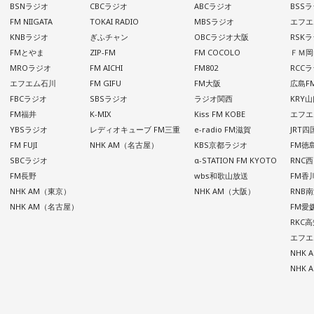
BSNラジオ
CBCラジオ
ABCラジオ
BSS
FM NIIGATA
TOKAI RADIO
MBSラジオ
エフエ
KNBラジオ
ぎふチャン
OBCラジオ大阪
RSK
FMとやま
ZIP-FM
FM COCOLO
ＦＭ岡
MROラジオ
FM AICHI
FM802
RCC
エフエム石川
FM GIFU
FM大阪
広島F
FBCラジオ
SBSラジオ
ラジオ関西
KRY
FM福井
K-MIX
Kiss FM KOBE
エフエ
YBSラジオ
レディオキューブ FM三重
e-radio FM滋賀
JRT
FM FUJI
NHK AM（名古屋）
KBS京都ラジオ
FM徳
SBCラジオ
α-STATION FM KYOTO
RNC
FM長野
wbs和歌山放送
FM香
NHK AM（東京）
NHK AM（大阪）
RNB
NHK AM（名古屋）
FM愛
RKC
エフエ
NHK
NHK