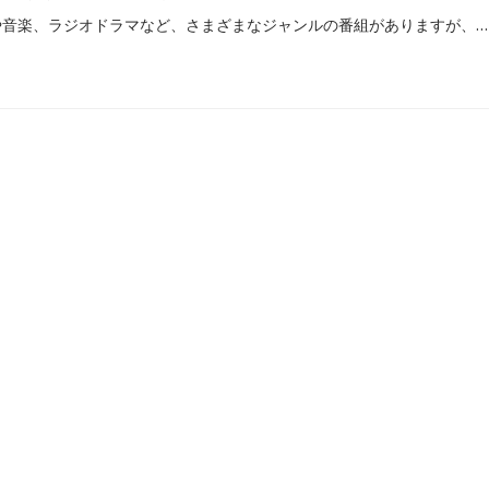
ラジオには、バラエティや音楽、ラジオドラマなど、さまざまなジャンルの番組がありますが、中高生に人気のアイドルやタレントが出演している番組も数多くあります。今回は勉強中や通学時間などにもおすすめな学生向けの番組をエリア別にご紹介します。