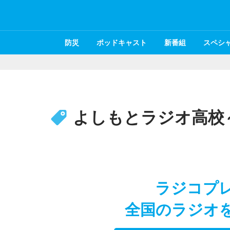
防災
ポッドキャスト
新番組
スペシ
よしもとラジオ高校
ラジコプ
全国のラジオ