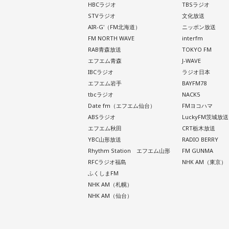
HBCラジオ
TBSラジオ
STVラジオ
文化放送
AIR-G'（FM北海道）
ニッポン放送
FM NORTH WAVE
interfm
RAB青森放送
TOKYO FM
エフエム青森
J-WAVE
IBCラジオ
ラジオ日本
エフエム岩手
BAYFM78
tbcラジオ
NACK5
Date fm（エフエム仙台）
FMヨコハマ
ABSラジオ
LuckyFM茨城放送
エフエム秋田
CRT栃木放送
YBC山形放送
RADIO BERRY
Rhythm Station エフエム山形
FM GUNMA
RFCラジオ福島
NHK AM（東京）
ふくしまFM
NHK AM（札幌）
NHK AM（仙台）