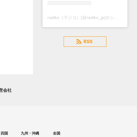
radiko（ラジコ）(@radiko_jp)がシェアした投稿
RSS
営会社
・四国
九州・沖縄
全国