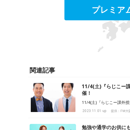
プレミア
関連記事
11/4(土)『らじこー課
催！
11/4(土)『らじこー課外授業！
2023.11.01 up
提供：FM大
勉強や通学のお供に