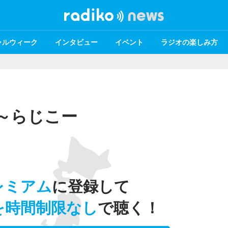
ャルウィーク
インタビュー
イベント
ラジオの楽しみ方
～らじこー
レミアム
に登録して
を時間制限なし
で聴く！