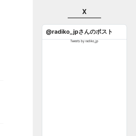
X
@radiko_jpさんのポスト
Tweets by radiko_jp