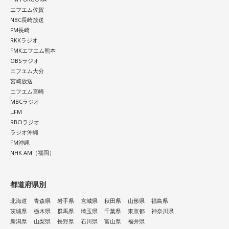
エフエム佐賀
NBC長崎放送
FM長崎
RKKラジオ
FMKエフエム熊本
OBSラジオ
エフエム大分
宮崎放送
エフエム宮崎
MBCラジオ
μFM
RBCiラジオ
ラジオ沖縄
FM沖縄
NHK AM（福岡）
都道府県別
北海道
青森県
岩手県
宮城県
秋田県
山形県
福島県
茨城県
栃木県
群馬県
埼玉県
千葉県
東京都
神奈川県
新潟県
山梨県
長野県
石川県
富山県
福井県