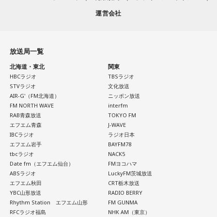
運営会社
放送局一覧
北海道・東北
関東
HBCラジオ
TBSラジオ
STVラジオ
文化放送
AIR-G'（FM北海道）
ニッポン放送
FM NORTH WAVE
interfm
RAB青森放送
TOKYO FM
エフエム青森
J-WAVE
IBCラジオ
ラジオ日本
エフエム岩手
BAYFM78
tbcラジオ
NACK5
Date fm（エフエム仙台）
FMヨコハマ
ABSラジオ
LuckyFM茨城放送
エフエム秋田
CRT栃木放送
YBC山形放送
RADIO BERRY
Rhythm Station エフエム山形
FM GUNMA
RFCラジオ福島
NHK AM（東京）