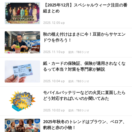
【2025年12月】スペシャルウィーク注目の番
組まとめ
2025.12.05 up
秋の植え付けはまさに今！豆苗からサヤエン
ドウを作ろう！
2025.11.10 up
提供：TBSラジオ
紙・カードの保険証、保険が適用されなくな
るって本当？対策を専門家が解説
2025.10.04 up
提供：TBSラジオ
モバイルバッテリーなどの火災に直面したら
どう対応すればいいのか聞いてみた
2025.10.02 up
提供：TBSラジオ
2025年秋冬のトレンドはブラウン、ベロア、
豹柄と赤の小物！