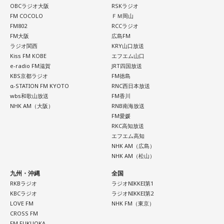
OBCラジオ大阪
RSKラジオ
FM COCOLO
ＦＭ岡山
FM802
RCCラジオ
FM大阪
広島FM
ラジオ関西
KRY山口放送
Kiss FM KOBE
エフエム山口
e-radio FM滋賀
JRT四国放送
KBS京都ラジオ
FM徳島
α-STATION FM KYOTO
RNC西日本放送
wbs和歌山放送
FM香川
NHK AM（大阪）
RNB南海放送
FM愛媛
RKC高知放送
エフエム高知
NHK AM（広島）
NHK AM（松山）
九州・沖縄
全国
RKBラジオ
ラジオNIKKEI第1
KBCラジオ
ラジオNIKKEI第2
LOVE FM
NHK FM（東京）
CROSS FM
FM FUKUOKA