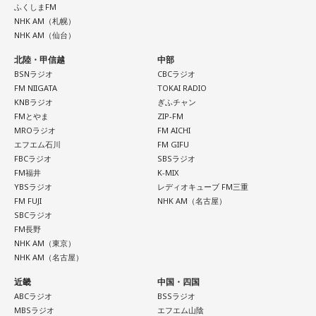
ふくしまFM
NHK AM（札幌）
NHK AM（仙台）
北陸・甲信越
中部
BSNラジオ
CBCラジオ
FM NIIGATA
TOKAI RADIO
KNBラジオ
ぎふチャン
FMとやま
ZIP-FM
MROラジオ
FM AICHI
エフエム石川
FM GIFU
FBCラジオ
SBSラジオ
FM福井
K-MIX
YBSラジオ
レディオキューブ FM三重
FM FUJI
NHK AM（名古屋）
SBCラジオ
FM長野
NHK AM（東京）
NHK AM（名古屋）
近畿
中国・四国
ABCラジオ
BSSラジオ
MBSラジオ
エフエム山陰