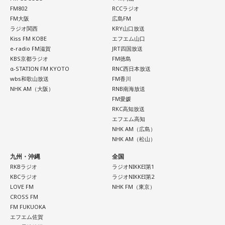
FM802
RCCラジオ
FM大阪
広島FM
ラジオ関西
KRY山口放送
Kiss FM KOBE
エフエム山口
e-radio FM滋賀
JRT四国放送
KBS京都ラジオ
FM徳島
α-STATION FM KYOTO
RNC西日本放送
wbs和歌山放送
FM香川
NHK AM（大阪）
RNB南海放送
FM愛媛
RKC高知放送
エフエム高知
NHK AM（広島）
NHK AM（松山）
九州・沖縄
全国
RKBラジオ
ラジオNIKKEI第1
KBCラジオ
ラジオNIKKEI第2
LOVE FM
NHK FM（東京）
CROSS FM
FM FUKUOKA
エフエム佐賀