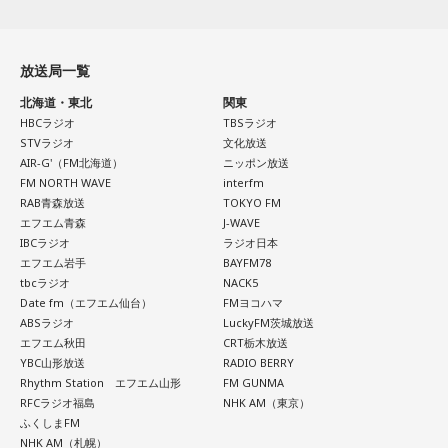
放送局一覧
北海道・東北
関東
HBCラジオ
TBSラジオ
STVラジオ
文化放送
AIR-G'（FM北海道）
ニッポン放送
FM NORTH WAVE
interfm
RAB青森放送
TOKYO FM
エフエム青森
J-WAVE
IBCラジオ
ラジオ日本
エフエム岩手
BAYFM78
tbcラジオ
NACK5
Date fm（エフエム仙台）
FMヨコハマ
ABSラジオ
LuckyFM茨城放送
エフエム秋田
CRT栃木放送
YBC山形放送
RADIO BERRY
Rhythm Station エフエム山形
FM GUNMA
RFCラジオ福島
NHK AM（東京）
ふくしまFM
NHK AM（札幌）