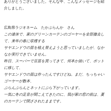
ありがとうございました。そんな中、こんなメッセージを紹
介しました。
広島県ラジオネーム たかぶらんか さん
この連休で、家のグリーンカーテンのゴーヤーを全部撤去し
て、来年の春に収穫する
サヤエンドウの苗を植え替えようと思っていましたが、なか
なか実行できていません。
昨日、スーパーで豆苗を買ってきて、何本か抜いて、ポット
に移して、
サヤエンドウの苗は作ったんですけどね。まだ、ちっちゃい
ゴーヤーが数本、
ぶらんぶらんとネットにぶら下がっています。
一気に冬の足音が聞こえてきたのに、我が家の窓の前は、夏
のカーテンで閉ざされたままです。