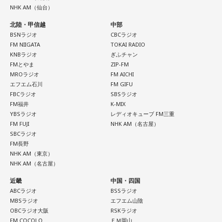
NHK AM（仙台）
北陸・甲信越
中部
BSNラジオ
CBCラジオ
FM NIIGATA
TOKAI RADIO
KNBラジオ
ぎふチャン
FMとやま
ZIP-FM
MROラジオ
FM AICHI
エフエム石川
FM GIFU
FBCラジオ
SBSラジオ
FM福井
K-MIX
YBSラジオ
レディオキューブ FM三重
FM FUJI
NHK AM（名古屋）
SBCラジオ
FM長野
NHK AM（東京）
NHK AM（名古屋）
近畿
中国・四国
ABCラジオ
BSSラジオ
MBSラジオ
エフエム山陰
OBCラジオ大阪
RSKラジオ
FM COCOLO
ＦＭ岡山