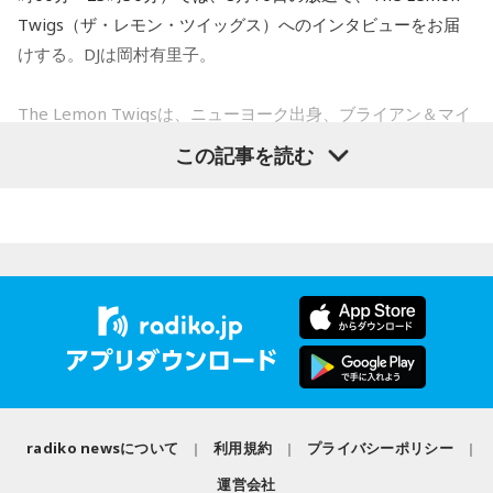
Twigs（ザ・レモン・ツイッグス）へのインタビューをお届
けする。DJは岡村有里子。
The Lemon Twigsは、ニューヨーク出身、ブライアン＆マイ
ケル・ダダリオによる兄弟デュオ。2016年にアルバム『Do
この記事を読む
Hollywood』で鮮烈なデビューを果たし、60〜70年代ポップ
への敬愛と卓越したメロディセンスで注目を集める。その後
も独自のポップ美学を追求しながら進化を続け、幅広い世代
から支持されている。今年5月にはニュー・アルバム 『Look
For Your Mind!』を発表し、FUJI ROCK FESTIVAL ’26に出
演。新作からの楽曲も多数披露し、満員のレッドマーキーを
沸かせた。
番組では、9年ぶりの出演となったフジロックの話をはじめ、
最新作や楽曲制作、お互いのミュージシャンとしての魅力に
radiko newsについて
利用規約
プライバシーポリシー
ついて伺う。
運営会社