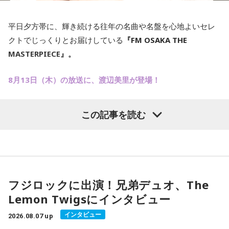
平日夕方帯に、輝き続ける往年の名曲や名盤を心地よいセレ
クトでじっくりとお届けしている
『FM OSAKA THE
MASTERPIECE』。
8月13日（木）の放送に、渡辺美里が登場！
渡辺美里の人生を彩ってきた「Masterpieceな楽曲」に加え
この記事を読む
て、7年ぶり21枚目となるオリジナルアルバム「Birthday」
の収録曲を、本人セレクトでお届けします。
熱い解説メッセージと名曲づくしの80分を、お聴き逃しな
く！
フジロックに出演！兄弟デュオ、The
Lemon Twigsにインタビュー
インタビュー
2026.08.07 up