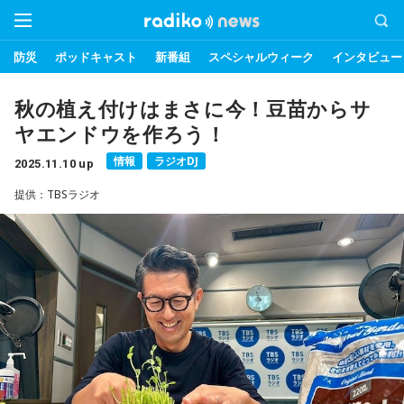
防災
ポッドキャスト
新番組
スペシャルウィーク
インタビュー
秋の植え付けはまさに今！豆苗からサ
ヤエンドウを作ろう！
情報
ラジオDJ
2025.11.10 up
提供：TBSラジオ