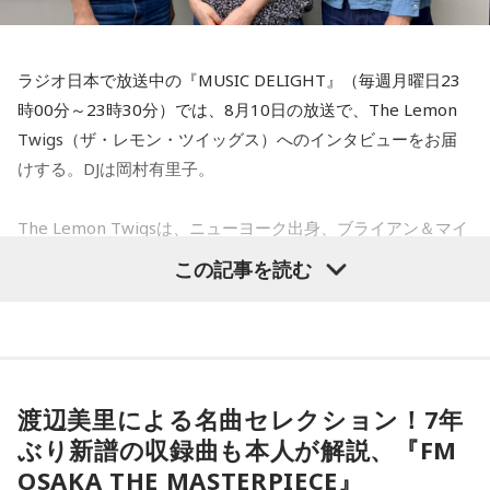
ラジオ日本で放送中の『MUSIC DELIGHT』（毎週月曜日23
時00分～23時30分）では、8月10日の放送で、The Lemon
Twigs（ザ・レモン・ツイッグス）へのインタビューをお届
けする。DJは岡村有里子。
The Lemon Twigsは、ニューヨーク出身、ブライアン＆マイ
ケル・ダダリオによる兄弟デュオ。2016年にアルバム『Do
この記事を読む
Hollywood』で鮮烈なデビューを果たし、60〜70年代ポップ
への敬愛と卓越したメロディセンスで注目を集める。その後
も独自のポップ美学を追求しながら進化を続け、幅広い世代
から支持されている。今年5月にはニュー・アルバム 『Look
For Your Mind!』を発表し、FUJI ROCK FESTIVAL ’26に出
渡辺美里による名曲セレクション！7年
演。新作からの楽曲も多数披露し、満員のレッドマーキーを
ぶり新譜の収録曲も本人が解説、『FM
沸かせた。
OSAKA THE MASTERPIECE』