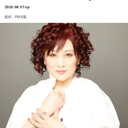
2026.08.07 up
番組では、9年ぶりの出演となったフジロックの話をはじめ、
最新作や楽曲制作、お互いのミュージシャンとしての魅力に
提供：FM大阪
ついて伺う。