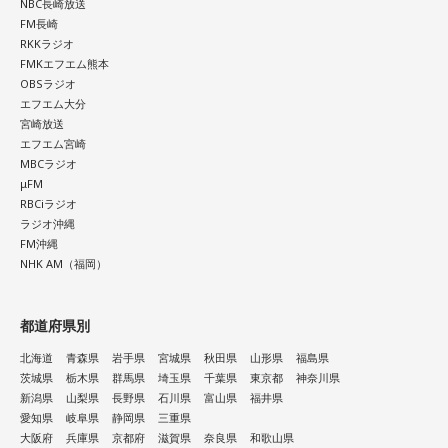
NBC長崎放送
FM長崎
RKKラジオ
FMKエフエム熊本
OBSラジオ
エフエム大分
宮崎放送
エフエム宮崎
MBCラジオ
μFM
RBCiラジオ
ラジオ沖縄
FM沖縄
NHK AM（福岡）
都道府県別
北海道
青森県
岩手県
宮城県
秋田県
山形県
福島県
茨城県
栃木県
群馬県
埼玉県
千葉県
東京都
神奈川県
新潟県
山梨県
長野県
石川県
富山県
福井県
愛知県
岐阜県
静岡県
三重県
大阪府
兵庫県
京都府
滋賀県
奈良県
和歌山県