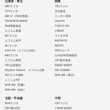
北海道・東北
関東
HBCラジオ
TBSラジオ
STVラジオ
文化放送
AIR-G'（FM北海道）
ニッポン放送
FM NORTH WAVE
interfm
RAB青森放送
TOKYO FM
エフエム青森
J-WAVE
IBCラジオ
ラジオ日本
エフエム岩手
BAYFM78
tbcラジオ
NACK5
Date fm（エフエム仙台）
FMヨコハマ
ABSラジオ
LuckyFM茨城放送
エフエム秋田
CRT栃木放送
YBC山形放送
RADIO BERRY
Rhythm Station エフエム山形
FM GUNMA
RFCラジオ福島
NHK AM（東京）
ふくしまFM
NHK AM（札幌）
NHK AM（仙台）
北陸・甲信越
中部
BSNラジオ
CBCラジオ
FM NIIGATA
TOKAI RADIO