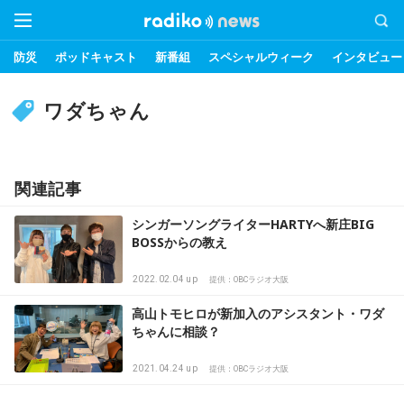
防災
ポッドキャスト
新番組
スペシャルウィーク
インタビュー
ワダちゃん
関連記事
シンガーソングライターHARTYへ新庄BIG
BOSSからの教え
2022.02.04 up
提供：OBCラジオ大阪
高山トモヒロが新加入のアシスタント・ワダ
ちゃんに相談？
2021.04.24 up
提供：OBCラジオ大阪