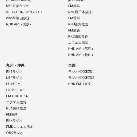
KBS京都ラジオ
FM徳島
α-STATION FM KYOTO
RNC西日本放送
wbs和歌山放送
FM香川
NHK AM（大阪）
RNB南海放送
FM愛媛
RKC高知放送
エフエム高知
NHK AM（広島）
NHK AM（松山）
九州・沖縄
全国
RKBラジオ
ラジオNIKKEI第1
KBCラジオ
ラジオNIKKEI第2
LOVE FM
NHK FM（東京）
CROSS FM
FM FUKUOKA
エフエム佐賀
NBC長崎放送
FM長崎
RKKラジオ
FMKエフエム熊本
OBSラジオ