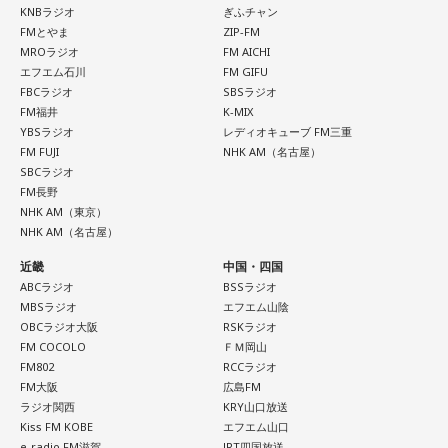
KNBラジオ
ぎふチャン
FMとやま
ZIP-FM
MROラジオ
FM AICHI
エフエム石川
FM GIFU
FBCラジオ
SBSラジオ
FM福井
K-MIX
YBSラジオ
レディオキューブ FM三重
FM FUJI
NHK AM（名古屋）
SBCラジオ
FM長野
NHK AM（東京）
NHK AM（名古屋）
近畿
中国・四国
ABCラジオ
BSSラジオ
MBSラジオ
エフエム山陰
OBCラジオ大阪
RSKラジオ
FM COCOLO
ＦＭ岡山
FM802
RCCラジオ
FM大阪
広島FM
ラジオ関西
KRY山口放送
Kiss FM KOBE
エフエム山口
e-radio FM滋賀
JRT四国放送