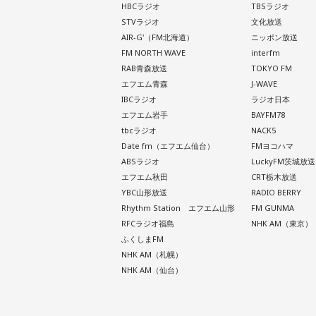
HBCラジオ
TBSラジオ
STVラジオ
文化放送
AIR-G'（FM北海道）
ニッポン放送
FM NORTH WAVE
interfm
RAB青森放送
TOKYO FM
エフエム青森
J-WAVE
IBCラジオ
ラジオ日本
エフエム岩手
BAYFM78
tbcラジオ
NACK5
Date fm（エフエム仙台）
FMヨコハマ
ABSラジオ
LuckyFM茨城放送
エフエム秋田
CRT栃木放送
YBC山形放送
RADIO BERRY
Rhythm Station エフエム山形
FM GUNMA
RFCラジオ福島
NHK AM（東京）
ふくしまFM
NHK AM（札幌）
NHK AM（仙台）