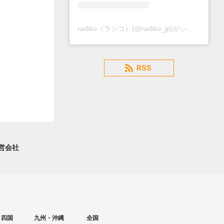
radiko（ラジコ）(@radiko_jp)がシェアした投稿
RSS
営会社
・四国
九州・沖縄
全国