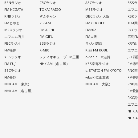
BSNラジオ
CBCラジオ
ABCラジオ
BSS
FM NIIGATA
TOKAI RADIO
MBSラジオ
エフエ
KNBラジオ
ぎふチャン
OBCラジオ大阪
RSK
FMとやま
ZIP-FM
FM COCOLO
ＦＭ岡
MROラジオ
FM AICHI
FM802
RCC
エフエム石川
FM GIFU
FM大阪
広島F
FBCラジオ
SBSラジオ
ラジオ関西
KRY
FM福井
K-MIX
Kiss FM KOBE
エフエ
YBSラジオ
レディオキューブ FM三重
e-radio FM滋賀
JRT
FM FUJI
NHK AM（名古屋）
KBS京都ラジオ
FM徳
SBCラジオ
α-STATION FM KYOTO
RNC
FM長野
wbs和歌山放送
FM香
NHK AM（東京）
NHK AM（大阪）
RNB
NHK AM（名古屋）
FM愛
RKC
エフエ
NHK
NHK