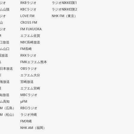
ラジオ
RKBラジオ
ラジオNIKKEI第1
ム山陰
KBCラジオ
ラジオNIKKEI第2
ラジオ
LOVE FM
NHK FM（東京）
山
CROSS FM
ラジオ
FM FUKUOKA
M
エフエム佐賀
山口放送
NBC長崎放送
ム山口
FM長崎
四国放送
RKKラジオ
島
FMKエフエム熊本
西日本放送
OBSラジオ
川
エフエム大分
南海放送
宮崎放送
媛
エフエム宮崎
高知放送
MBCラジオ
ム高知
μFM
 AM（広島）
RBCiラジオ
 AM（松山）
ラジオ沖縄
FM沖縄
NHK AM（福岡）