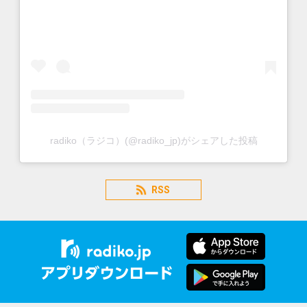
radiko（ラジコ）(@radiko_jp)がシェアした投稿
RSS