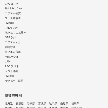
CROSS FM
FM FUKUOKA
エフエム佐賀
NBC長崎放送
FM長崎
RKKラジオ
FMKエフエム熊本
OBSラジオ
エフエム大分
宮崎放送
エフエム宮崎
MBCラジオ
μFM
RBCiラジオ
ラジオ沖縄
FM沖縄
NHK AM（福岡）
都道府県別
北海道
青森県
岩手県
宮城県
秋田県
山形県
福島県