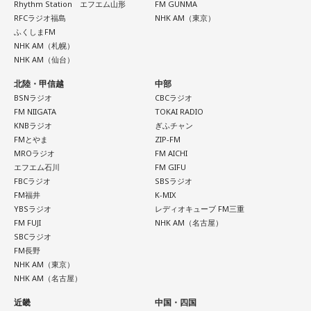
Rhythm Station エフエム山形
FM GUNMA
RFCラジオ福島
NHK AM（東京）
ふくしまFM
NHK AM（札幌）
NHK AM（仙台）
北陸・甲信越
中部
BSNラジオ
CBCラジオ
FM NIIGATA
TOKAI RADIO
KNBラジオ
ぎふチャン
FMとやま
ZIP-FM
MROラジオ
FM AICHI
エフエム石川
FM GIFU
FBCラジオ
SBSラジオ
FM福井
K-MIX
YBSラジオ
レディオキューブ FM三重
FM FUJI
NHK AM（名古屋）
SBCラジオ
FM長野
NHK AM（東京）
NHK AM（名古屋）
近畿
中国・四国