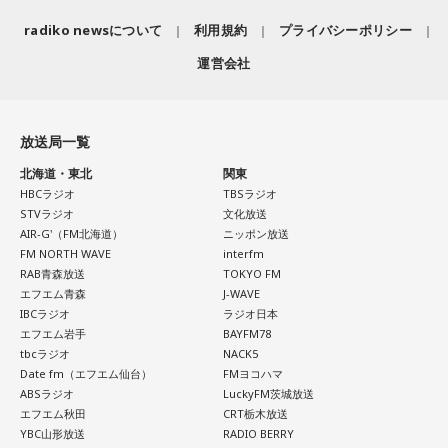
radiko newsについて
利用規約
プライバシーポリシー
運営会社
放送局一覧
北海道・東北
関東
HBCラジオ
TBSラジオ
STVラジオ
文化放送
AIR-G'（FM北海道）
ニッポン放送
FM NORTH WAVE
interfm
RAB青森放送
TOKYO FM
エフエム青森
J-WAVE
IBCラジオ
ラジオ日本
エフエム岩手
BAYFM78
tbcラジオ
NACK5
Date fm（エフエム仙台）
FMヨコハマ
ABSラジオ
LuckyFM茨城放送
エフエム秋田
CRT栃木放送
YBC山形放送
RADIO BERRY