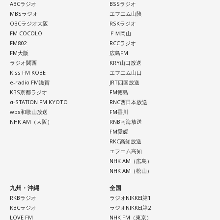
ABCラジオ
BSSラジオ
MBSラジオ
エフエム山陰
OBCラジオ大阪
RSKラジオ
FM COCOLO
ＦＭ岡山
FM802
RCCラジオ
FM大阪
広島FM
ラジオ関西
KRY山口放送
Kiss FM KOBE
エフエム山口
e-radio FM滋賀
JRT四国放送
KBS京都ラジオ
FM徳島
α-STATION FM KYOTO
RNC西日本放送
wbs和歌山放送
FM香川
NHK AM（大阪）
RNB南海放送
FM愛媛
RKC高知放送
エフエム高知
NHK AM（広島）
NHK AM（松山）
九州・沖縄
全国
RKBラジオ
ラジオNIKKEI第1
KBCラジオ
ラジオNIKKEI第2
LOVE FM
NHK FM（東京）