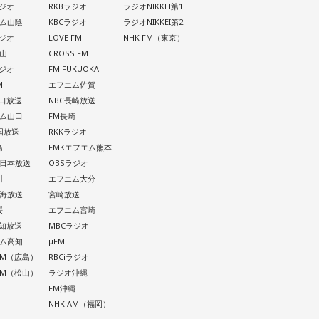
ラジオ
RKBラジオ
ラジオNIKKEI第1
ム山陰
KBCラジオ
ラジオNIKKEI第2
ラジオ
LOVE FM
NHK FM（東京）
山
CROSS FM
ラジオ
FM FUKUOKA
M
エフエム佐賀
山口放送
NBC長崎放送
ム山口
FM長崎
四国放送
RKKラジオ
島
FMKエフエム熊本
西日本放送
OBSラジオ
川
エフエム大分
南海放送
宮崎放送
媛
エフエム宮崎
高知放送
MBCラジオ
ム高知
μFM
 AM（広島）
RBCiラジオ
 AM（松山）
ラジオ沖縄
FM沖縄
NHK AM（福岡）