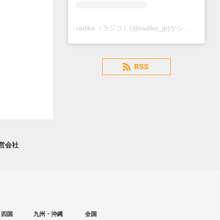
radiko（ラジコ）(@radiko_jp)がシェアした投稿
RSS
営会社
・四国
九州・沖縄
全国