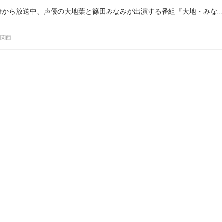
ラジオ関西で毎週土曜24時から放送中、声優の大地葉と篠田みなみが出演する番組『大地・みなみのカレーチャーハン』の番組イベント「大地・みなみのカレーチャーハン オフ会 in KOBE ～OTA,SUmmer COllection 2019～」で、大地と篠田が番組オリジ
オ関西