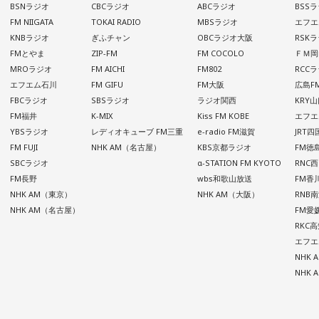
BSNラジオ
CBCラジオ
ABCラジオ
BSS
FM NIIGATA
TOKAI RADIO
MBSラジオ
エフエ
KNBラジオ
ぎふチャン
OBCラジオ大阪
RSK
FMとやま
ZIP-FM
FM COCOLO
ＦＭ岡
MROラジオ
FM AICHI
FM802
RCC
エフエム石川
FM GIFU
FM大阪
広島F
FBCラジオ
SBSラジオ
ラジオ関西
KRY
FM福井
K-MIX
Kiss FM KOBE
エフエ
YBSラジオ
レディオキューブ FM三重
e-radio FM滋賀
JRT
FM FUJI
NHK AM（名古屋）
KBS京都ラジオ
FM徳
SBCラジオ
α-STATION FM KYOTO
RNC
FM長野
wbs和歌山放送
FM香
NHK AM（東京）
NHK AM（大阪）
RNB
NHK AM（名古屋）
FM愛
RKC
エフエ
NHK
NHK