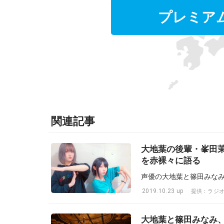
プレミア
関連記事
大地葉の後輩・峯田
を赤裸々に語る
2019.10.23 up
提供：ラジ
大地葉と篠田みなみ