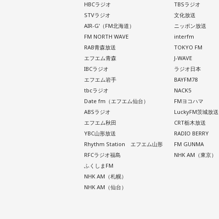
HBCラジオ
TBSラジオ
STVラジオ
文化放送
AIR-G'（FM北海道）
ニッポン放送
FM NORTH WAVE
interfm
RAB青森放送
TOKYO FM
エフエム青森
J-WAVE
IBCラジオ
ラジオ日本
エフエム岩手
BAYFM78
tbcラジオ
NACK5
Date fm（エフエム仙台）
FMヨコハマ
ABSラジオ
LuckyFM茨城放送
エフエム秋田
CRT栃木放送
YBC山形放送
RADIO BERRY
Rhythm Station エフエム山形
FM GUNMA
RFCラジオ福島
NHK AM（東京）
ふくしまFM
NHK AM（札幌）
NHK AM（仙台）