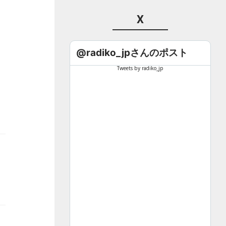
X
@radiko_jpさんのポスト
Tweets by radiko_jp