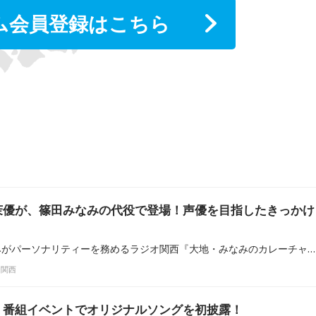
ム会員登録はこちら
茉優が、篠田みなみの代役で登場！声優を目指したきっかけ
声優の大地葉と篠田みなみがパーソナリティーを務めるラジオ関西『大地・みなみのカレーチャーハン』（土曜24:00-24:30）。10月19日放送回には、篠田みなみの代打で、事務所の後輩の峯田茉優が登場した。
オ関西
、番組イベントでオリジナルソングを初披露！