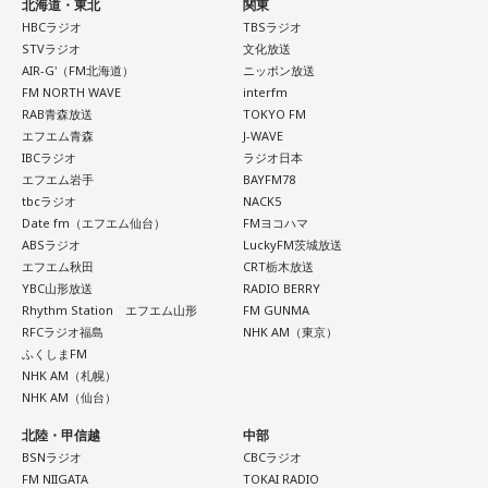
北海道・東北
関東
HBCラジオ
TBSラジオ
STVラジオ
文化放送
AIR-G'（FM北海道）
ニッポン放送
FM NORTH WAVE
interfm
RAB青森放送
TOKYO FM
エフエム青森
J-WAVE
IBCラジオ
ラジオ日本
エフエム岩手
BAYFM78
tbcラジオ
NACK5
Date fm（エフエム仙台）
FMヨコハマ
ABSラジオ
LuckyFM茨城放送
エフエム秋田
CRT栃木放送
YBC山形放送
RADIO BERRY
Rhythm Station エフエム山形
FM GUNMA
RFCラジオ福島
NHK AM（東京）
ふくしまFM
NHK AM（札幌）
NHK AM（仙台）
北陸・甲信越
中部
BSNラジオ
CBCラジオ
FM NIIGATA
TOKAI RADIO