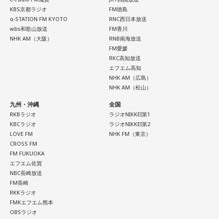
KBS京都ラジオ
FM徳島
α-STATION FM KYOTO
RNC西日本放送
wbs和歌山放送
FM香川
NHK AM（大阪）
RNB南海放送
FM愛媛
RKC高知放送
エフエム高知
NHK AM（広島）
NHK AM（松山）
九州・沖縄
全国
RKBラジオ
ラジオNIKKEI第1
KBCラジオ
ラジオNIKKEI第2
LOVE FM
NHK FM（東京）
CROSS FM
FM FUKUOKA
エフエム佐賀
NBC長崎放送
FM長崎
RKKラジオ
FMKエフエム熊本
OBSラジオ