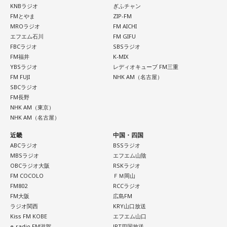
KNBラジオ
ぎふチャン
FMとやま
ZIP-FM
MROラジオ
FM AICHI
エフエム石川
FM GIFU
FBCラジオ
SBSラジオ
FM福井
K-MIX
YBSラジオ
レディオキューブ FM三重
FM FUJI
NHK AM（名古屋）
SBCラジオ
FM長野
NHK AM（東京）
NHK AM（名古屋）
近畿
中国・四国
ABCラジオ
BSSラジオ
MBSラジオ
エフエム山陰
OBCラジオ大阪
RSKラジオ
FM COCOLO
ＦＭ岡山
FM802
RCCラジオ
FM大阪
広島FM
ラジオ関西
KRY山口放送
Kiss FM KOBE
エフエム山口
e-radio FM滋賀
JRT四国放送