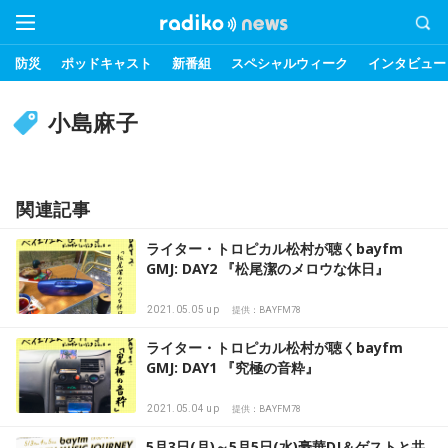
防災
ポッドキャスト
新番組
スペシャルウィーク
インタビュー
小島麻子
関連記事
ライター・トロピカル松村が聴くbayfm
GMJ: DAY2 『松尾潔のメロウな休日』
2021.05.05 up
提供：BAYFM78
ライター・トロピカル松村が聴くbayfm
GMJ: DAY1 『究極の音粋』
2021.05.04 up
提供：BAYFM78
5月3日(月)～5月5日(水)豪華DJ＆ゲストと共