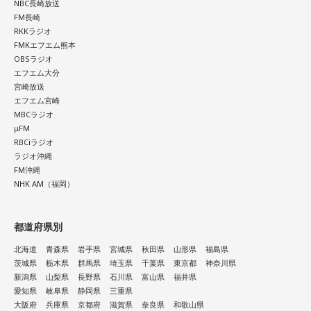
NBC長崎放送
FM長崎
RKKラジオ
FMKエフエム熊本
OBSラジオ
エフエム大分
宮崎放送
エフエム宮崎
MBCラジオ
μFM
RBCiラジオ
ラジオ沖縄
FM沖縄
NHK AM（福岡）
都道府県別
北海道
青森県
岩手県
宮城県
秋田県
山形県
福島県
茨城県
栃木県
群馬県
埼玉県
千葉県
東京都
神奈川県
新潟県
山梨県
長野県
石川県
富山県
福井県
愛知県
岐阜県
静岡県
三重県
大阪府
兵庫県
京都府
滋賀県
奈良県
和歌山県