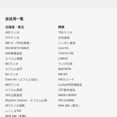
放送局一覧
北海道・東北
関東
HBCラジオ
TBSラジオ
STVラジオ
文化放送
AIR-G'（FM北海道）
ニッポン放送
FM NORTH WAVE
interfm
RAB青森放送
TOKYO FM
エフエム青森
J-WAVE
IBCラジオ
ラジオ日本
エフエム岩手
BAYFM78
tbcラジオ
NACK5
Date fm（エフエム仙台）
FMヨコハマ
ABSラジオ
LuckyFM茨城放送
エフエム秋田
CRT栃木放送
YBC山形放送
RADIO BERRY
Rhythm Station エフエム山形
FM GUNMA
RFCラジオ福島
NHK AM（東京）
ふくしまFM
NHK AM（札幌）