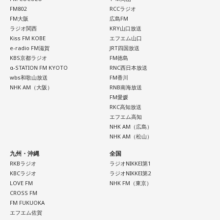
FM802
RCCラジオ
FM大阪
広島FM
ラジオ関西
KRY山口放送
Kiss FM KOBE
エフエム山口
e-radio FM滋賀
JRT四国放送
KBS京都ラジオ
FM徳島
α-STATION FM KYOTO
RNC西日本放送
wbs和歌山放送
FM香川
NHK AM（大阪）
RNB南海放送
FM愛媛
RKC高知放送
エフエム高知
NHK AM（広島）
NHK AM（松山）
九州・沖縄
全国
RKBラジオ
ラジオNIKKEI第1
KBCラジオ
ラジオNIKKEI第2
LOVE FM
NHK FM（東京）
CROSS FM
FM FUKUOKA
エフエム佐賀