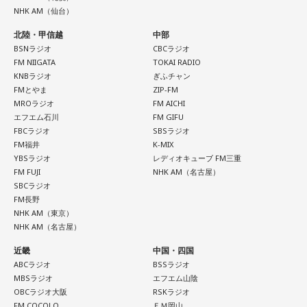
NHK AM（仙台）
北陸・甲信越
中部
BSNラジオ
CBCラジオ
FM NIIGATA
TOKAI RADIO
KNBラジオ
ぎふチャン
FMとやま
ZIP-FM
MROラジオ
FM AICHI
エフエム石川
FM GIFU
FBCラジオ
SBSラジオ
FM福井
K-MIX
YBSラジオ
レディオキューブ FM三重
FM FUJI
NHK AM（名古屋）
SBCラジオ
FM長野
NHK AM（東京）
NHK AM（名古屋）
近畿
中国・四国
ABCラジオ
BSSラジオ
MBSラジオ
エフエム山陰
OBCラジオ大阪
RSKラジオ
FM COCOLO
ＦＭ岡山