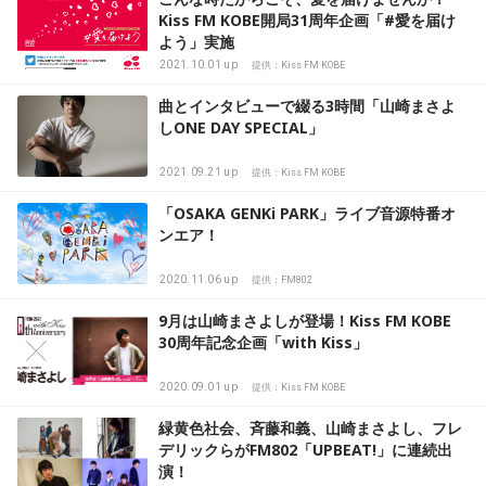
Kiss FM KOBE開局31周年企画「#愛を届け
よう」実施
2021.10.01 up
提供：Kiss FM KOBE
曲とインタビューで綴る3時間「山崎まさよ
しONE DAY SPECIAL」
2021.09.21 up
提供：Kiss FM KOBE
「OSAKA GENKi PARK」ライブ音源特番オ
ンエア！
2020.11.06 up
提供：FM802
9月は山崎まさよしが登場！Kiss FM KOBE
30周年記念企画「with Kiss」
2020.09.01 up
提供：Kiss FM KOBE
緑黄色社会、斉藤和義、山崎まさよし、フレ
デリックらがFM802「UPBEAT!」に連続出
演！