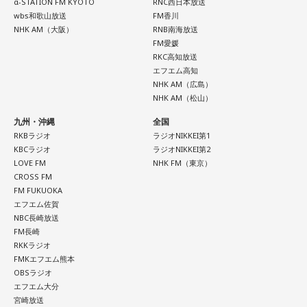
α-STATION FM KYOTO
RNC西日本放送
wbs和歌山放送
FM香川
NHK AM（大阪）
RNB南海放送
FM愛媛
RKC高知放送
エフエム高知
NHK AM（広島）
NHK AM（松山）
九州・沖縄
全国
RKBラジオ
ラジオNIKKEI第1
KBCラジオ
ラジオNIKKEI第2
LOVE FM
NHK FM（東京）
CROSS FM
FM FUKUOKA
エフエム佐賀
NBC長崎放送
FM長崎
RKKラジオ
FMKエフエム熊本
OBSラジオ
エフエム大分
宮崎放送