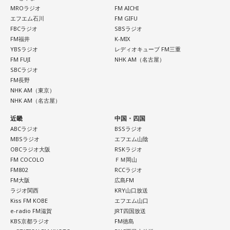
MROラジオ
FM AICHI
エフエム石川
FM GIFU
FBCラジオ
SBSラジオ
FM福井
K-MIX
YBSラジオ
レディオキューブ FM三重
FM FUJI
NHK AM（名古屋）
SBCラジオ
FM長野
NHK AM（東京）
NHK AM（名古屋）
近畿
中国・四国
ABCラジオ
BSSラジオ
MBSラジオ
エフエム山陰
OBCラジオ大阪
RSKラジオ
FM COCOLO
ＦＭ岡山
FM802
RCCラジオ
FM大阪
広島FM
ラジオ関西
KRY山口放送
Kiss FM KOBE
エフエム山口
e-radio FM滋賀
JRT四国放送
KBS京都ラジオ
FM徳島