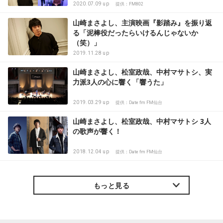
2020.07.09 up
提供：FM802
山崎まさよし、主演映画『影踏み』を振り返
る「泥棒役だったらいけるんじゃないか
（笑）」
2019.11.28 up
山崎まさよし、松室政哉、中村マサトシ、実
力派3人の心に響く「響うた」
2019.03.29 up
提供：Date fm FM仙台
山崎まさよし、松室政哉、中村マサトシ 3人
の歌声が響く！
2018.12.04 up
提供：Date fm FM仙台
もっと見る