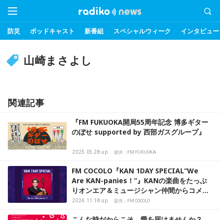
防災
ポッドキャスト
新番組
スペシャルウィーク
インタビュー
山崎まさよし
関連記事
『FM FUKUOKA開局55周年記念 博多ギター
のぼせ supported by 西部ガスグループ』
2025.05.28 up
提供：FM FUKUOKA
FM COCOLO『KAN 1DAY SPECIAL“We
Are KAN-panies！”』KANの楽曲をたっぷ
りオンエア＆ミュージシャン仲間からコメン
トも！
2024.11.18 up
提供：FM COCOLO
こんな時だからこそ、愛を届けませんか？