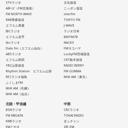
STVラジオ
文化放送
AIR-G'（FM北海道）
ニッポン放送
FM NORTH WAVE
interfm
RAB青森放送
TOKYO FM
エフエム青森
J-WAVE
IBCラジオ
ラジオ日本
エフエム岩手
BAYFM78
tbcラジオ
NACK5
Date fm（エフエム仙台）
FMヨコハマ
ABSラジオ
LuckyFM茨城放送
エフエム秋田
CRT栃木放送
YBC山形放送
RADIO BERRY
Rhythm Station エフエム山形
FM GUNMA
RFCラジオ福島
NHK AM（東京）
ふくしまFM
NHK AM（札幌）
NHK AM（仙台）
北陸・甲信越
中部
BSNラジオ
CBCラジオ
FM NIIGATA
TOKAI RADIO
KNBラジオ
ぎふチャン
FMとやま
ZIP-FM