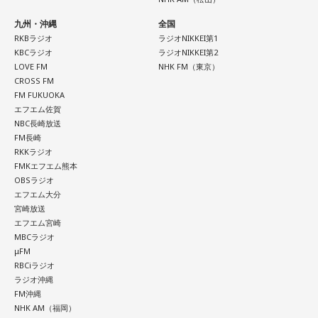
九州・沖縄
全国
RKBラジオ
ラジオNIKKEI第1
KBCラジオ
ラジオNIKKEI第2
LOVE FM
NHK FM（東京）
CROSS FM
FM FUKUOKA
エフエム佐賀
NBC長崎放送
FM長崎
RKKラジオ
FMKエフエム熊本
OBSラジオ
エフエム大分
宮崎放送
エフエム宮崎
MBCラジオ
μFM
RBCiラジオ
ラジオ沖縄
FM沖縄
NHK AM（福岡）