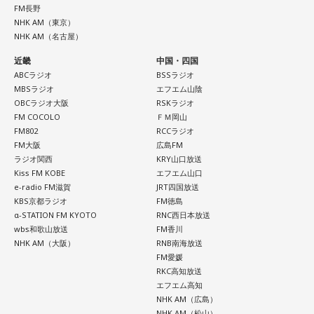
FM長野
NHK AM（東京）
NHK AM（名古屋）
近畿
中国・四国
ABCラジオ
BSSラジオ
MBSラジオ
エフエム山陰
OBCラジオ大阪
RSKラジオ
FM COCOLO
ＦＭ岡山
FM802
RCCラジオ
FM大阪
広島FM
ラジオ関西
KRY山口放送
Kiss FM KOBE
エフエム山口
e-radio FM滋賀
JRT四国放送
KBS京都ラジオ
FM徳島
α-STATION FM KYOTO
RNC西日本放送
wbs和歌山放送
FM香川
NHK AM（大阪）
RNB南海放送
FM愛媛
RKC高知放送
エフエム高知
NHK AM（広島）
NHK AM（松山）