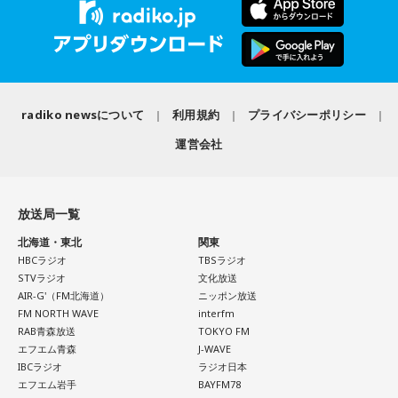
radiko newsについて
利用規約
プライバシーポリシー
運営会社
放送局一覧
北海道・東北
関東
HBCラジオ
TBSラジオ
STVラジオ
文化放送
AIR-G'（FM北海道）
ニッポン放送
FM NORTH WAVE
interfm
RAB青森放送
TOKYO FM
エフエム青森
J-WAVE
IBCラジオ
ラジオ日本
エフエム岩手
BAYFM78