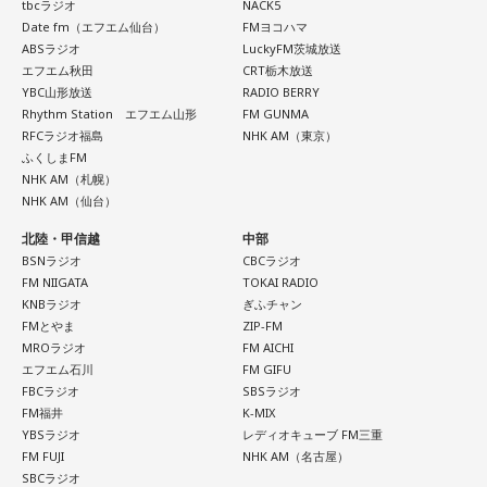
tbcラジオ
NACK5
Date fm（エフエム仙台）
FMヨコハマ
ABSラジオ
LuckyFM茨城放送
エフエム秋田
CRT栃木放送
YBC山形放送
RADIO BERRY
Rhythm Station エフエム山形
FM GUNMA
RFCラジオ福島
NHK AM（東京）
ふくしまFM
NHK AM（札幌）
NHK AM（仙台）
北陸・甲信越
中部
BSNラジオ
CBCラジオ
FM NIIGATA
TOKAI RADIO
KNBラジオ
ぎふチャン
FMとやま
ZIP-FM
MROラジオ
FM AICHI
エフエム石川
FM GIFU
FBCラジオ
SBSラジオ
FM福井
K-MIX
YBSラジオ
レディオキューブ FM三重
FM FUJI
NHK AM（名古屋）
SBCラジオ