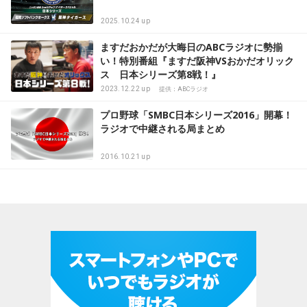
2025.10.24 up
ますだおかだが大晦日のABCラジオに勢揃
い！特別番組『ますだ阪神VSおかだオリック
ス 日本シリーズ第8戦！』
2023.12.22 up
提供：ABCラジオ
プロ野球「SMBC日本シリーズ2016」開幕！
ラジオで中継される局まとめ
2016.10.21 up