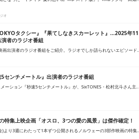
ラジオ
OKYOタクシー』『果てしなきスカーレット』…2025年11
出演者のラジオ番組
2025年11月に公開される映画出演者のラジオ番組をご紹介。ラジオでしか語られないエピソードや投
速5センチメートル』出演者のラジオ番組
新海誠監督による劇場アニメーション『秒速5センチメートル』が、SixTONES・松村北斗さん主演で実写映画化。10月10日（金）に全国で公開されます。 当記事では、劇場用実写映画『秒速5センチメートル』の出演者及びアーティス
画の特集上映企画「オスロ、3つの愛の風景」は傑作確定！
福岡・KBCシネマで9/26(金)より3週にわたって1本ずつ公開されるノルウェーの3部作映画の特集上映企画【オスロ、3つの愛の風景】『DREAMS』『SEX』『LOVE』。『DREAMS』『SEX』『LOVE』はダーグ・ヨハン・ハウゲルードというノルウェー出身の映画監督が2024年に発表した3部作で、いずれの作