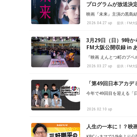
プログラムが放送決
2026.04.27 up
提供：FM大
3月29日（日）9時
FM大阪公開収録 i
『映画 えんとつ町のプペ
2026.03.27 up
提供：FM大
「第49回日本アカデ
2026.02.10 up
人生の一本に！？映画