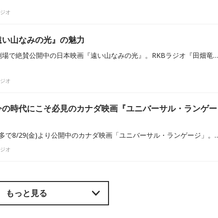
ラジオ
遠い山なみの光』の魅力
9/5(金)より現在、全国各劇場で絶賛公開中の日本映画『遠い山なみの光』。RKBラジオ『田畑竜介GrooooowUp』では既に9/2に神戸金史さんがCatch Upでも取り上げた一本だが、クリエイティブプロデューサーの三好剛平さんも遅ればせながら拝見したところ、これが期待をかなり上回る仕上がりで思わず圧倒されたとのこと。まだ劇場鑑賞に間に合うこ
ラジオ
今の時代にこそ必見のカナダ映画『ユニバーサル・ランゲー
今週は、福岡はTジョイ博多で8/29(金)より公開中のカナダ映画「ユニバーサル・ランゲージ」。昨年のカンヌ国際映画祭の監督週間で観客賞を受賞し、アカデミー賞ではカナダ代表にまで選ばれた話題の一作。ちょっと不思議な映画でもあるのだが、作品の背景を知ると皆さんの特別な作品にしてもらえるかも、と思っていると、RK
ラジオ
もっと見る