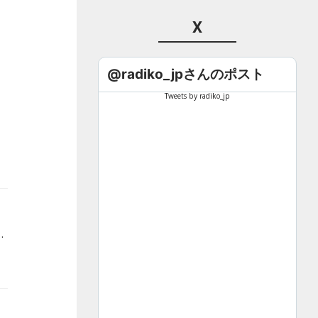
X
@radiko_jpさんのポスト
Tweets by radiko_jp
投稿コーナーだけでなく、出演作品の裏話や見どころを聴くと、映画をより深く楽しめます！