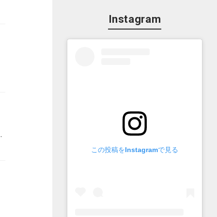
Instagram
のタイミングで、その魅力を紹介した。
Bラジオ「田畑竜介GrooooowUp」に出演したクリエイティブプロデューサーの三好剛平さんは語った。三好さんは今の時代にこそぜひ見てほしい一本として推薦したい映画とのことだ。
この投稿をInstagramで見る