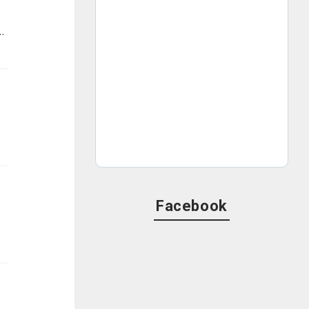
M大阪公開収録の様子が、スペシャルプログラムとして5月3日(日)夜7時に放送決定！
Facebook
ピックアップしてご紹介します。
えた歴史的最重要作とも言える一作であるだけでなく、三好さん自身この作品を高校3年生のときに見たことがその後の映画人生を決定づけたと感じている「人生の一本」とのことで魅力を語った。