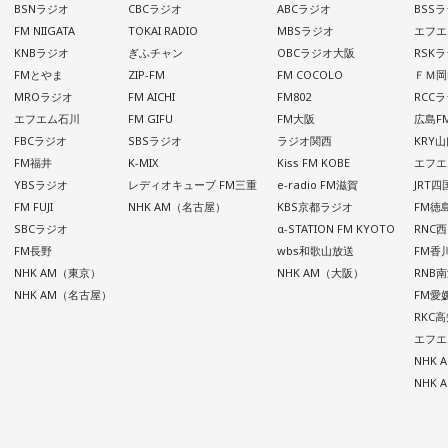
BSNラジオ
CBCラジオ
ABCラジオ
BSS
FM NIIGATA
TOKAI RADIO
MBSラジオ
エフエ
KNBラジオ
ぎふチャン
OBCラジオ大阪
RSK
FMとやま
ZIP-FM
FM COCOLO
ＦＭ岡
MROラジオ
FM AICHI
FM802
RCC
エフエム石川
FM GIFU
FM大阪
広島F
FBCラジオ
SBSラジオ
ラジオ関西
KRY
FM福井
K-MIX
Kiss FM KOBE
エフエ
YBSラジオ
レディオキューブ FM三重
e-radio FM滋賀
JRT
FM FUJI
NHK AM（名古屋）
KBS京都ラジオ
FM徳
SBCラジオ
α-STATION FM KYOTO
RNC
FM長野
wbs和歌山放送
FM香
NHK AM（東京）
NHK AM（大阪）
RNB
NHK AM（名古屋）
FM愛
RKC
エフエ
NHK
NHK