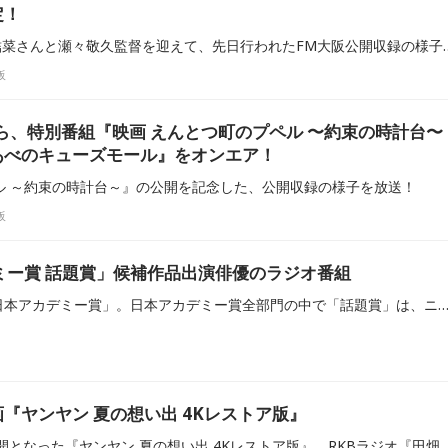
定！
映画『未来』主演の黒島結菜さんと瀬々敬久監督を迎えて、先日行われたF
阪
から、特別番組『映画 えんとつ町のプペル 〜約束の時計台〜
n あべのキューズモール』をオンエア！
ル ～約束の時計台～』の公開を記念した、公開収録の様子を放送！
阪
ミー賞 話題賞」候補作品出演俳優のラジオ番組
今年で49回目を迎える「日本アカデミー賞」。日本アカデミー賞全部門の中で「話題賞」は、ニッポン放送『オールナイトニッポン』のリスナー投票によって決定します。当記事では、「第49回日本アカデミー賞 話題賞」受賞が期待される候補作品とともに、出演俳優がパーソナリティを務めるラジオ番組を
『ヤンヤン 夏の想い出 4Kレストア版』
KBCシネマで1/9金より公開となった『ヤンヤン 夏の想い出 4Kレストア版』。RKBラジオ『田畑竜介GrooooowUp』に出演しているクリエイティブプロデューサーの三好剛平さんが、これまでその過去作のレストア版が一本ずつ公開されていく度に繰り返し取り上げてきた台湾の映画監督エドワード・ヤン。今回は2000年に発表された彼の遺作にして集大成と評される一本がいよいよ4Kレストアを施されたかたちで再上映されます。本作はアジア映画そして世界の映画の歴史において、その流れを変