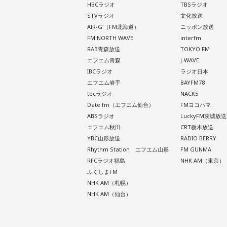
HBCラジオ
TBSラジオ
STVラジオ
文化放送
AIR-G'（FM北海道）
ニッポン放送
FM NORTH WAVE
interfm
RAB青森放送
TOKYO FM
エフエム青森
J-WAVE
IBCラジオ
ラジオ日本
エフエム岩手
BAYFM78
tbcラジオ
NACK5
Date fm（エフエム仙台）
FMヨコハマ
ABSラジオ
LuckyFM茨城放送
エフエム秋田
CRT栃木放送
YBC山形放送
RADIO BERRY
Rhythm Station エフエム山形
FM GUNMA
RFCラジオ福島
NHK AM（東京）
ふくしまFM
NHK AM（札幌）
NHK AM（仙台）