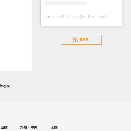
radiko（ラジコ）(@radiko_jp)がシェアした投稿
RSS
営会社
・四国
九州・沖縄
全国