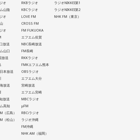
ラジオ
RKBラジオ
ラジオNIKKEI第1
ム山陰
KBCラジオ
ラジオNIKKEI第2
ラジオ
LOVE FM
NHK FM（東京）
山
CROSS FM
ラジオ
FM FUKUOKA
M
エフエム佐賀
山口放送
NBC長崎放送
ム山口
FM長崎
四国放送
RKKラジオ
島
FMKエフエム熊本
西日本放送
OBSラジオ
川
エフエム大分
南海放送
宮崎放送
媛
エフエム宮崎
高知放送
MBCラジオ
ム高知
μFM
 AM（広島）
RBCiラジオ
 AM（松山）
ラジオ沖縄
FM沖縄
NHK AM（福岡）