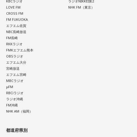
KBCラジオ
ラジオNIKKEI第2
LOVE FM
NHK FM（東京）
CROSS FM
FM FUKUOKA
エフエム佐賀
NBC長崎放送
FM長崎
RKKラジオ
FMKエフエム熊本
OBSラジオ
エフエム大分
宮崎放送
エフエム宮崎
MBCラジオ
μFM
RBCiラジオ
ラジオ沖縄
FM沖縄
NHK AM（福岡）
都道府県別