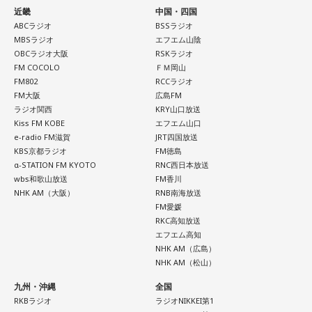
近畿
中国・四国
ABCラジオ
BSSラジオ
MBSラジオ
エフエム山陰
OBCラジオ大阪
RSKラジオ
FM COCOLO
ＦＭ岡山
FM802
RCCラジオ
FM大阪
広島FM
ラジオ関西
KRY山口放送
Kiss FM KOBE
エフエム山口
e-radio FM滋賀
JRT四国放送
KBS京都ラジオ
FM徳島
α-STATION FM KYOTO
RNC西日本放送
wbs和歌山放送
FM香川
NHK AM（大阪）
RNB南海放送
FM愛媛
RKC高知放送
エフエム高知
NHK AM（広島）
NHK AM（松山）
九州・沖縄
全国
RKBラジオ
ラジオNIKKEI第1