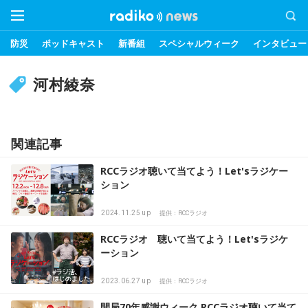
防災
ポッドキャスト
新番組
スペシャルウィーク
インタビュー
河村綾奈
関連記事
RCCラジオ聴いて当てよう！Let'sラジケー
ション
2024.11.25 up
提供：RCCラジオ
RCCラジオ 聴いて当てよう！Let'sラジケ
ーション
2023.06.27 up
提供：RCCラジオ
開局70年感謝ウィーク RCCラジオ聴いて当て