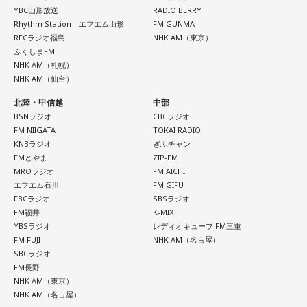
YBC山形放送
RADIO BERRY
Rhythm Station エフエム山形
FM GUNMA
RFCラジオ福島
NHK AM（東京）
ふくしまFM
NHK AM（札幌）
NHK AM（仙台）
北陸・甲信越
中部
BSNラジオ
CBCラジオ
FM NIIGATA
TOKAI RADIO
KNBラジオ
ぎふチャン
FMとやま
ZIP-FM
MROラジオ
FM AICHI
エフエム石川
FM GIFU
FBCラジオ
SBSラジオ
FM福井
K-MIX
YBSラジオ
レディオキューブ FM三重
FM FUJI
NHK AM（名古屋）
SBCラジオ
FM長野
NHK AM（東京）
NHK AM（名古屋）