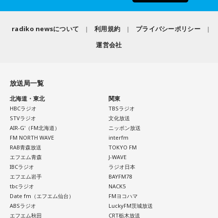
radiko newsについて
利用規約
プライバシーポリシー
運営会社
放送局一覧
北海道・東北
関東
HBCラジオ
TBSラジオ
STVラジオ
文化放送
AIR-G'（FM北海道）
ニッポン放送
FM NORTH WAVE
interfm
RAB青森放送
TOKYO FM
エフエム青森
J-WAVE
IBCラジオ
ラジオ日本
エフエム岩手
BAYFM78
tbcラジオ
NACK5
Date fm（エフエム仙台）
FMヨコハマ
ABSラジオ
LuckyFM茨城放送
エフエム秋田
CRT栃木放送