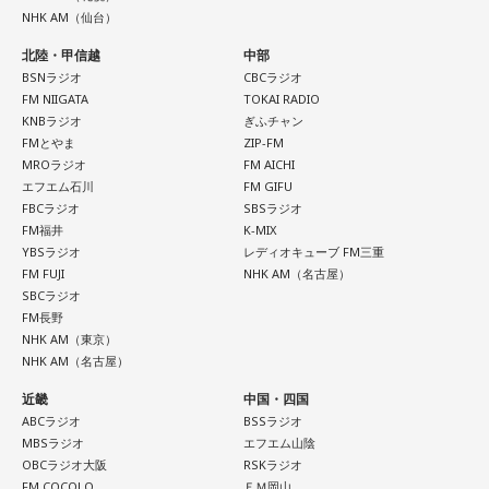
NHK AM（仙台）
北陸・甲信越
中部
BSNラジオ
CBCラジオ
FM NIIGATA
TOKAI RADIO
KNBラジオ
ぎふチャン
FMとやま
ZIP-FM
MROラジオ
FM AICHI
エフエム石川
FM GIFU
FBCラジオ
SBSラジオ
FM福井
K-MIX
YBSラジオ
レディオキューブ FM三重
FM FUJI
NHK AM（名古屋）
SBCラジオ
FM長野
NHK AM（東京）
NHK AM（名古屋）
近畿
中国・四国
ABCラジオ
BSSラジオ
MBSラジオ
エフエム山陰
OBCラジオ大阪
RSKラジオ
FM COCOLO
ＦＭ岡山