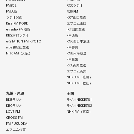
FM802
RCCラジオ
FM大阪
広島FM
ラジオ関西
KRY山口放送
Kiss FM KOBE
エフエム山口
e-radio FM滋賀
JRT四国放送
KBS京都ラジオ
FM徳島
α-STATION FM KYOTO
RNC西日本放送
wbs和歌山放送
FM香川
NHK AM（大阪）
RNB南海放送
FM愛媛
RKC高知放送
エフエム高知
NHK AM（広島）
NHK AM（松山）
九州・沖縄
全国
RKBラジオ
ラジオNIKKEI第1
KBCラジオ
ラジオNIKKEI第2
LOVE FM
NHK FM（東京）
CROSS FM
FM FUKUOKA
エフエム佐賀