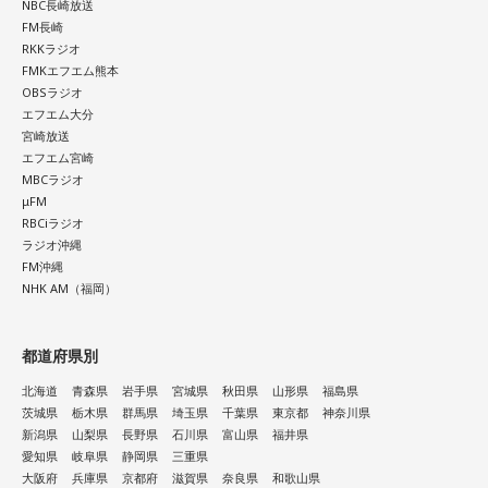
NBC長崎放送
FM長崎
RKKラジオ
FMKエフエム熊本
OBSラジオ
エフエム大分
宮崎放送
エフエム宮崎
MBCラジオ
μFM
RBCiラジオ
ラジオ沖縄
FM沖縄
NHK AM（福岡）
都道府県別
北海道
青森県
岩手県
宮城県
秋田県
山形県
福島県
茨城県
栃木県
群馬県
埼玉県
千葉県
東京都
神奈川県
新潟県
山梨県
長野県
石川県
富山県
福井県
愛知県
岐阜県
静岡県
三重県
大阪府
兵庫県
京都府
滋賀県
奈良県
和歌山県