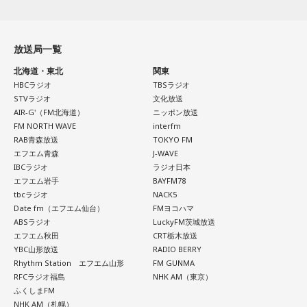
放送局一覧
北海道・東北
関東
HBCラジオ
TBSラジオ
STVラジオ
文化放送
AIR-G'（FM北海道）
ニッポン放送
FM NORTH WAVE
interfm
RAB青森放送
TOKYO FM
エフエム青森
J-WAVE
IBCラジオ
ラジオ日本
エフエム岩手
BAYFM78
tbcラジオ
NACK5
Date fm（エフエム仙台）
FMヨコハマ
ABSラジオ
LuckyFM茨城放送
エフエム秋田
CRT栃木放送
YBC山形放送
RADIO BERRY
Rhythm Station エフエム山形
FM GUNMA
RFCラジオ福島
NHK AM（東京）
ふくしまFM
NHK AM（札幌）