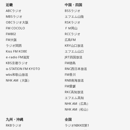
近畿
中国・四国
ABCラジオ
BSSラジオ
MBSラジオ
エフエム山陰
OBCラジオ大阪
RSKラジオ
FM COCOLO
ＦＭ岡山
FM802
RCCラジオ
FM大阪
広島FM
ラジオ関西
KRY山口放送
Kiss FM KOBE
エフエム山口
e-radio FM滋賀
JRT四国放送
KBS京都ラジオ
FM徳島
α-STATION FM KYOTO
RNC西日本放送
wbs和歌山放送
FM香川
NHK AM（大阪）
RNB南海放送
FM愛媛
RKC高知放送
エフエム高知
NHK AM（広島）
NHK AM（松山）
九州・沖縄
全国
RKBラジオ
ラジオNIKKEI第1