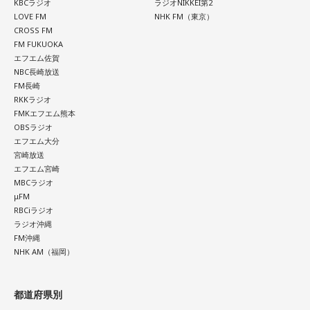
KBCラジオ
ラジオNIKKEI第2
LOVE FM
NHK FM（東京）
CROSS FM
FM FUKUOKA
エフエム佐賀
NBC長崎放送
FM長崎
RKKラジオ
FMKエフエム熊本
OBSラジオ
エフエム大分
宮崎放送
エフエム宮崎
MBCラジオ
μFM
RBCiラジオ
ラジオ沖縄
FM沖縄
NHK AM（福岡）
都道府県別