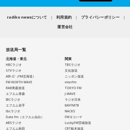
radiko newsについて
利用規約
プライバシーポリシー
運営会社
放送局一覧
北海道・東北
関東
HBCラジオ
TBSラジオ
STVラジオ
文化放送
AIR-G'（FM北海道）
ニッポン放送
FM NORTH WAVE
interfm
RAB青森放送
TOKYO FM
エフエム青森
J-WAVE
IBCラジオ
ラジオ日本
エフエム岩手
BAYFM78
tbcラジオ
NACK5
Date fm（エフエム仙台）
FMヨコハマ
ABSラジオ
LuckyFM茨城放送
エフエム秋田
CRT栃木放送