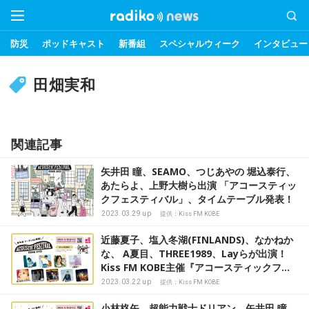
防災
ポッドキャスト
新番組
スペシャルウィーク
インタビュー
田畑実和
関連記事
矢井田 瞳、SEAMO、つじあやの 堀込泰行、
あたらよ、上野大樹ら出演 「アコースティッ
クフェスティバル」、タイムテーブル発表！
2023.03.29 up
提供：Kiss FM KOBE
近藤夏子、塩入冬湖(FINLANDS)、なかねか
な、 A夏目、THREE1989、Layらが出演！
Kiss FM KOBE主催『アコースティックフェ
スティバル』
2023.03.22 up
提供：Kiss FM KOBE
小林柊矢、超能力戦士ドリアン、矢井田 瞳、