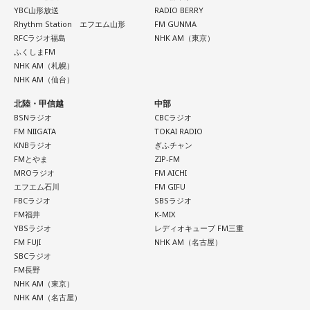
YBC山形放送
RADIO BERRY
Rhythm Station エフエム山形
FM GUNMA
RFCラジオ福島
NHK AM（東京）
ふくしまFM
NHK AM（札幌）
NHK AM（仙台）
北陸・甲信越
中部
BSNラジオ
CBCラジオ
FM NIIGATA
TOKAI RADIO
KNBラジオ
ぎふチャン
FMとやま
ZIP-FM
MROラジオ
FM AICHI
エフエム石川
FM GIFU
FBCラジオ
SBSラジオ
FM福井
K-MIX
YBSラジオ
レディオキューブ FM三重
FM FUJI
NHK AM（名古屋）
SBCラジオ
FM長野
NHK AM（東京）
NHK AM（名古屋）