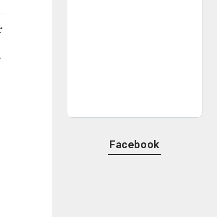
ご
M KOBE社内イベントスペースで行われるこの『KMPアンプラグド』に各日抽選ペア10組20名様をご招待します。
Facebook