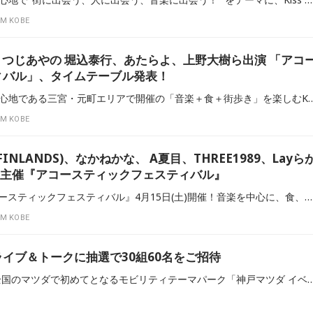
M KOBE
O、つじあやの 堀込泰行、あたらよ、上野大樹ら出演 「アコ
ィバル」、タイムテーブル発表！
4月15日（土）に神戸の中心地である三宮・元町エリアで開催の「音楽＋食＋街歩き」を楽しむKiss FM KOBE主催イベ
M KOBE
NLANDS)、なかねかな、 A夏目、THREE1989、Layら
KOBE主催『アコースティックフェスティバル』
Kiss FM KOBE主催『アコースティックフェスティバル』4月15日(土)開催！音楽を中心に、食、街歩きなど、街全体がイベント会場となります。弾き語りやバンド、DJ、ベテランから新人まで、メジャー・インディーズ問わず幅広いジャンルのアーティスト約50組が出演します。
M KOBE
イブ＆トークに抽選で30組60名をご招待
2013年1月15日（日）に全国のマツダで初めてとなるモビリティテーマパーク「神戸マツダ イベントスクエア」で、近石涼のライブ＆トークを開催！このプレミアムなライブ＆トークに抽選で30組60名様をご招待。ライブ＆トークの後には豪華なプレゼントがもらえるじゃんけん大会も行います。司会はKiss FM KOBEサウンドクルー・