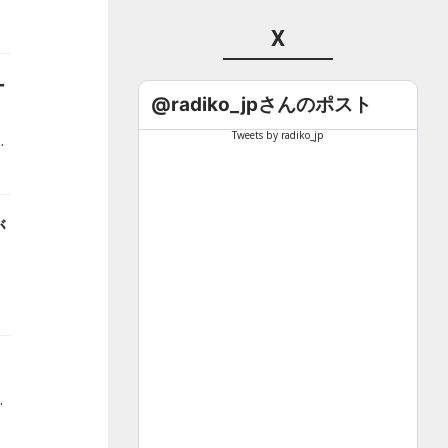
X
ー
@radiko_jpさんのポスト
Tweets by radiko_jp
ント「アコースティックフェスティバル」、タイムテーブルを発表しました！
が
川田一輝。当日の模様は、1月20日（金）の『Kiss Music Presenter FRIDAY』で一部オンエアします。