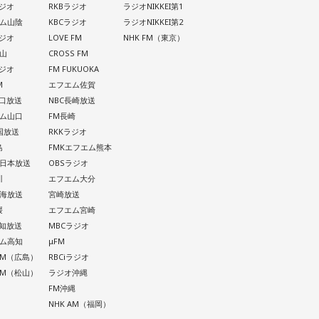
ラジオ
RKBラジオ
ラジオNIKKEI第1
ム山陰
KBCラジオ
ラジオNIKKEI第2
ラジオ
LOVE FM
NHK FM（東京）
山
CROSS FM
ラジオ
FM FUKUOKA
M
エフエム佐賀
山口放送
NBC長崎放送
ム山口
FM長崎
四国放送
RKKラジオ
島
FMKエフエム熊本
西日本放送
OBSラジオ
川
エフエム大分
南海放送
宮崎放送
媛
エフエム宮崎
高知放送
MBCラジオ
ム高知
μFM
 AM（広島）
RBCiラジオ
 AM（松山）
ラジオ沖縄
FM沖縄
NHK AM（福岡）