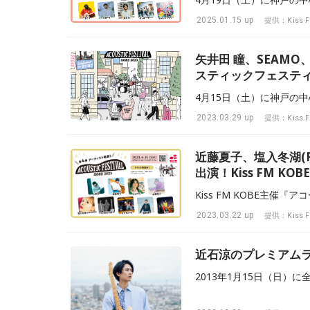
2025.01.15 up
提供：Kiss F
矢井田 瞳、SEAM
スティックフェステ
2023.03.29 up
提供：Kiss F
近藤夏子、塩入冬湖(FI
出演！Kiss FM 
2023.03.22 up
提供：Kiss F
近石涼のプレミアムラ