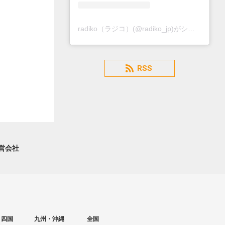
radiko（ラジコ）(@radiko_jp)がシェアした投稿
RSS
営会社
・四国
九州・沖縄
全国