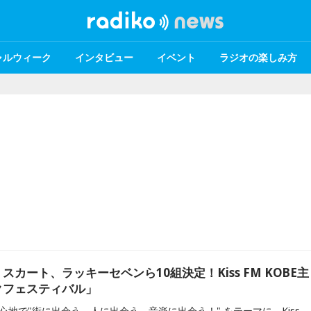
ャルウィーク
インタビュー
イベント
ラジオの楽しみ方
カート、ラッキーセベンら10組決定！Kiss FM KOBE主
クフェスティバル」
4月19日（土）に神戸の中心地で"街に出会う、人に出会う、音楽に出会う！" をテーマに、Kiss FM KOBE主催イベント「アコースティックフェスティバル」の第1弾出演アーティストが決定しました。