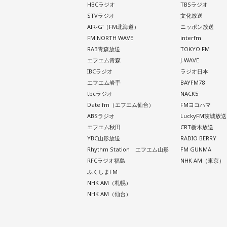
HBCラジオ
TBSラジオ
STVラジオ
文化放送
AIR-G'（FM北海道）
ニッポン放送
FM NORTH WAVE
interfm
RAB青森放送
TOKYO FM
エフエム青森
J-WAVE
IBCラジオ
ラジオ日本
エフエム岩手
BAYFM78
tbcラジオ
NACK5
Date fm（エフエム仙台）
FMヨコハマ
ABSラジオ
LuckyFM茨城放送
エフエム秋田
CRT栃木放送
YBC山形放送
RADIO BERRY
Rhythm Station エフエム山形
FM GUNMA
RFCラジオ福島
NHK AM（東京）
ふくしまFM
NHK AM（札幌）
NHK AM（仙台）