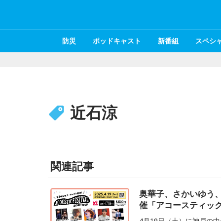
防災
ポッドキャスト
新番組
スペシ
近石涼
関連記事
奥華子、さかいゆう、ス
催「アコースティッ