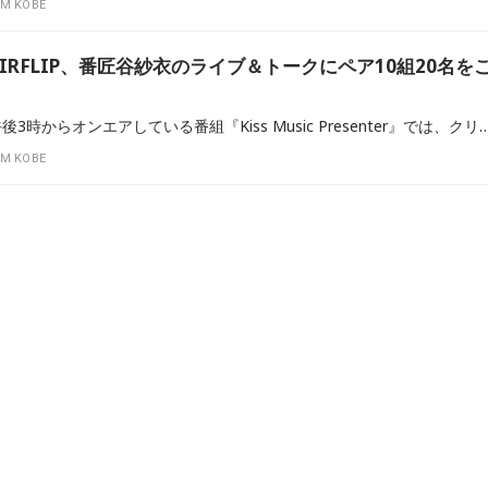
M KOBE
RFLIP、番匠谷紗衣のライブ＆トークにペア10組20名を
毎週月曜日から木曜日の午後3時からオンエアしている番組『Kiss Music Presenter』では、クリスマス特別企画『KMPアンプラグド』として、12月20日(月)から23日(木)の毎日午後6時台にアーティストをゲストに迎え、アコースティックライブとインタビューを生放送します。Kiss F
M KOBE