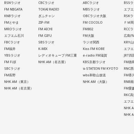
BSNラジオ
CBCラジオ
ABCラジオ
BSS
FM NIIGATA
TOKAI RADIO
MBSラジオ
エフエ
KNBラジオ
ぎふチャン
OBCラジオ大阪
RSK
FMとやま
ZIP-FM
FM COCOLO
ＦＭ岡
MROラジオ
FM AICHI
FM802
RCC
エフエム石川
FM GIFU
FM大阪
広島F
FBCラジオ
SBSラジオ
ラジオ関西
KRY
FM福井
K-MIX
Kiss FM KOBE
エフエ
YBSラジオ
レディオキューブ FM三重
e-radio FM滋賀
JRT
FM FUJI
NHK AM（名古屋）
KBS京都ラジオ
FM徳
SBCラジオ
α-STATION FM KYOTO
RNC
FM長野
wbs和歌山放送
FM香
NHK AM（東京）
NHK AM（大阪）
RNB
NHK AM（名古屋）
FM愛
RKC
エフエ
NHK
NHK