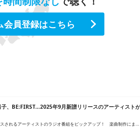
を時間制限なし
で聴く！
ム会員登録はこちら
男子、BE:FIRST…2025年9月新譜リリースのアーティスト
2005年9月に新譜がリリースされるアーティストのラジオ番組をピックアップ！ 楽曲制作にまつわる裏話や楽曲に秘めた想い、MV撮影のこぼれ話などが語られることもあるので、ぜひチェックしてみてください！