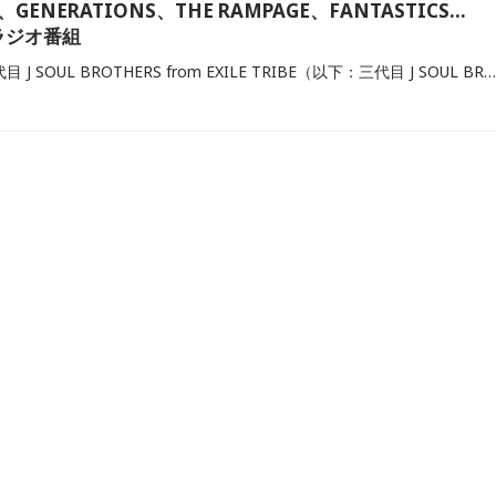
ENERATIONS、THE RAMPAGE、FANTASTICS…
ラジオ番組
EXILE THE SECOND、三代目 J SOUL BROTHERS from EXILE TRIBE（以下：三代目 J SOUL BROTHERS）やGENERATIONS from EXILE TRIBE（以下：GENERATIONS）、THE RAMPAGE from EXILE TRIBE（以下：THE RAMPAGE）、FANTASTICS from EXILE TRIBE（以下：FANTASTICS）、WOLF HOWL HARMONYらLDH所属アーティストが出演するラジオ番組をご紹介します。