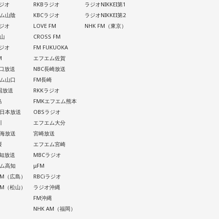
ラジオ
RKBラジオ
ラジオNIKKEI第1
ム山陰
KBCラジオ
ラジオNIKKEI第2
ラジオ
LOVE FM
NHK FM（東京）
山
CROSS FM
ラジオ
FM FUKUOKA
M
エフエム佐賀
山口放送
NBC長崎放送
ム山口
FM長崎
四国放送
RKKラジオ
島
FMKエフエム熊本
西日本放送
OBSラジオ
川
エフエム大分
南海放送
宮崎放送
媛
エフエム宮崎
高知放送
MBCラジオ
ム高知
μFM
 AM（広島）
RBCiラジオ
 AM（松山）
ラジオ沖縄
FM沖縄
NHK AM（福岡）