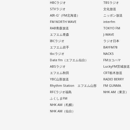
HBCラジオ
TBSラジオ
STVラジオ
文化放送
AIR-G'（FM北海道）
ニッポン放送
FM NORTH WAVE
interfm
RAB青森放送
TOKYO FM
エフエム青森
J-WAVE
IBCラジオ
ラジオ日本
エフエム岩手
BAYFM78
tbcラジオ
NACK5
Date fm（エフエム仙台）
FMヨコハマ
ABSラジオ
LuckyFM茨城放送
エフエム秋田
CRT栃木放送
YBC山形放送
RADIO BERRY
Rhythm Station エフエム山形
FM GUNMA
RFCラジオ福島
NHK AM（東京）
ふくしまFM
NHK AM（札幌）
NHK AM（仙台）