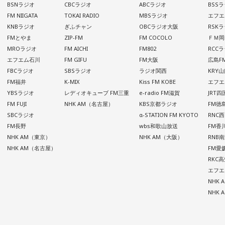
BSNラジオ
CBCラジオ
ABCラジオ
BSS
FM NIIGATA
TOKAI RADIO
MBSラジオ
エフエ
KNBラジオ
ぎふチャン
OBCラジオ大阪
RSK
FMとやま
ZIP-FM
FM COCOLO
ＦＭ岡
MROラジオ
FM AICHI
FM802
RCC
エフエム石川
FM GIFU
FM大阪
広島F
FBCラジオ
SBSラジオ
ラジオ関西
KRY
FM福井
K-MIX
Kiss FM KOBE
エフエ
YBSラジオ
レディオキューブ FM三重
e-radio FM滋賀
JRT
FM FUJI
NHK AM（名古屋）
KBS京都ラジオ
FM徳
SBCラジオ
α-STATION FM KYOTO
RNC
FM長野
wbs和歌山放送
FM香
NHK AM（東京）
NHK AM（大阪）
RNB
NHK AM（名古屋）
FM愛
RKC
エフエ
NHK
NHK