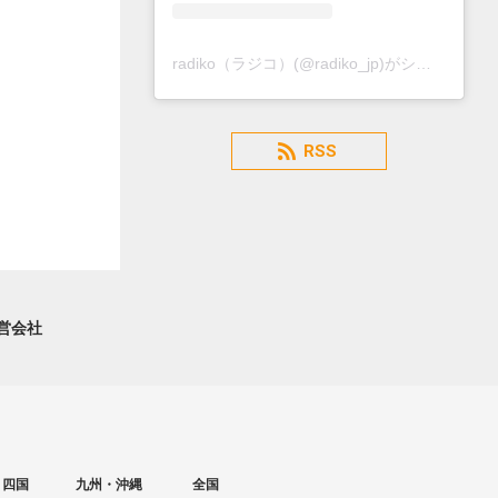
radiko（ラジコ）(@radiko_jp)がシェアした投稿
RSS
営会社
・四国
九州・沖縄
全国