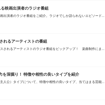
される映画出演者のラジオ番組
2025年7月に公開される映画出演者のラジオ番組をご紹介。ラジオでしか語られないエピソードや投稿コーナーだけでなく、出演作品の裏話や見どころを聴くと、映画をより深く楽しめます！
スされるアーティストの番組
2005年7月に新譜がリリースされるアーティストのラジオ番組をピックアップ！ 楽曲制作にまつわる裏話や楽曲に秘めた想い、MV撮影のこぼれ話などが語られることもあるので、ぜひチェックしてみてください！
魅力を深掘り！ 特徴や相性の良いタイプを紹介
MBTI診断におけるENFJ（主人公）タイプについて、特徴や相性の良いタイプ、当てはまる芸能人とラジオ番組をご紹介します。