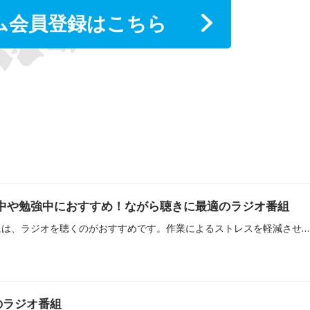
ム会員登録はこちら
業中や勉強中におすすめ！ながら聴きに最適のラジオ番組
家事や勉強などの作業中には、ラジオを聴くのがおすすめです。作業によるストレスを軽減させたり、リラックスした気持ちで勉強に取り組めたりなど、効率アップを図ることもできます。当記事では、作業中や勉強中のBGMにおすすめのラジオ番組をピックアップしてご紹介します。
のラジオ番組