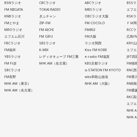
BSNラジオ
CBCラジオ
ABCラジオ
BSS
FM NIIGATA
TOKAI RADIO
MBSラジオ
エフエ
KNBラジオ
ぎふチャン
OBCラジオ大阪
RSK
FMとやま
ZIP-FM
FM COCOLO
ＦＭ岡
MROラジオ
FM AICHI
FM802
RCC
エフエム石川
FM GIFU
FM大阪
広島F
FBCラジオ
SBSラジオ
ラジオ関西
KRY
FM福井
K-MIX
Kiss FM KOBE
エフエ
YBSラジオ
レディオキューブ FM三重
e-radio FM滋賀
JRT
FM FUJI
NHK AM（名古屋）
KBS京都ラジオ
FM徳
SBCラジオ
α-STATION FM KYOTO
RNC
FM長野
wbs和歌山放送
FM香
NHK AM（東京）
NHK AM（大阪）
RNB
NHK AM（名古屋）
FM愛
RKC
エフエ
NHK
NHK