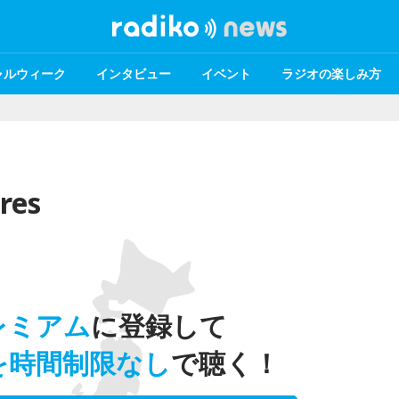
ャルウィーク
インタビュー
イベント
ラジオの楽しみ方
res
レミアム
に登録して
を時間制限なし
で聴く！