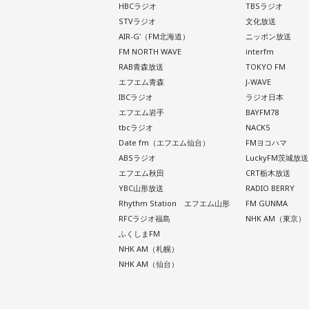
HBCラジオ
TBSラジオ
STVラジオ
文化放送
AIR-G'（FM北海道）
ニッポン放送
FM NORTH WAVE
interfm
RAB青森放送
TOKYO FM
エフエム青森
J-WAVE
IBCラジオ
ラジオ日本
エフエム岩手
BAYFM78
tbcラジオ
NACK5
Date fm（エフエム仙台）
FMヨコハマ
ABSラジオ
LuckyFM茨城放送
エフエム秋田
CRT栃木放送
YBC山形放送
RADIO BERRY
Rhythm Station エフエム山形
FM GUNMA
RFCラジオ福島
NHK AM（東京）
ふくしまFM
NHK AM（札幌）
NHK AM（仙台）