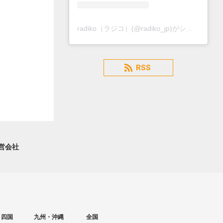
radiko（ラジコ）(@radiko_jp)がシェアした投稿
RSS
営会社
・四国
九州・沖縄
全国