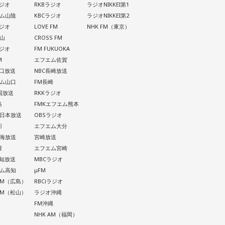
ラジオ
RKBラジオ
ラジオNIKKEI第1
ム山陰
KBCラジオ
ラジオNIKKEI第2
ラジオ
LOVE FM
NHK FM（東京）
山
CROSS FM
ラジオ
FM FUKUOKA
M
エフエム佐賀
山口放送
NBC長崎放送
ム山口
FM長崎
四国放送
RKKラジオ
島
FMKエフエム熊本
西日本放送
OBSラジオ
川
エフエム大分
南海放送
宮崎放送
媛
エフエム宮崎
高知放送
MBCラジオ
ム高知
μFM
 AM（広島）
RBCiラジオ
 AM（松山）
ラジオ沖縄
FM沖縄
NHK AM（福岡）