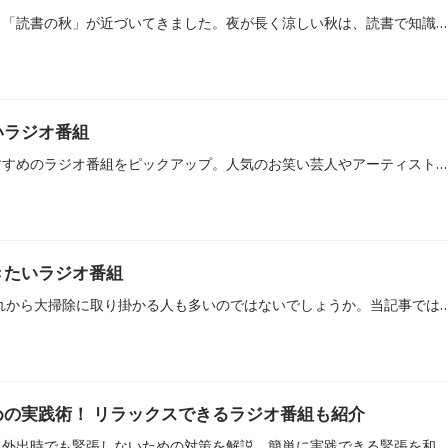
夏の厳しい暑さも和らぎ、「読書の秋」が近づいてきました。夜が長く涼しい秋は、読書で知識や感性を深めるのに適しています。当記事では「読書の秋」にちなんで、読書中のBGMにおすすめのラジオ番組や朗読が楽しめるラジオ番組をご紹介します。
いラジオ番組
夜更かしをしたい時におすすめのラジオ番組をピックアップ。人気のお笑い芸人やアーティストたちによるエピソードトークやネタコーナー、今話題の音楽などを楽しみながら素敵な夜を過ごしましょう。
きたいラジオ番組
2024年も年末を迎え、これから大掃除に取り掛かる人も多いのではないでしょうか。当記事では、年末の大掃除中に聴きたい番組をピックアップ。集中したい時、息抜きしたい時にラジオを聴けば、掃除
の実践術！ リラックスできるラジオ番組も紹介
緊張しやすい人の特徴や、外出時でも緊張しないための対策を解説。簡単に実践できる緊張を和らげる方法や、リラックスできるラジオ番組も紹介します。