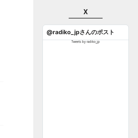
X
@radiko_jpさんのポスト
Tweets by radiko_jp