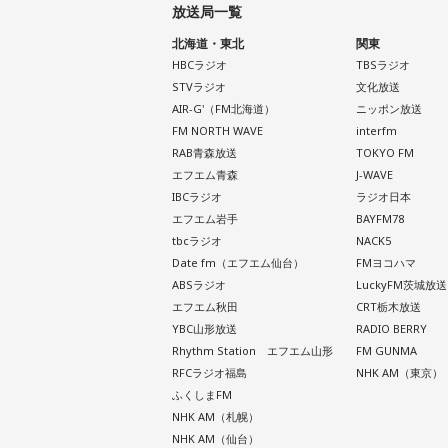
放送局一覧
北海道・東北
関東
HBCラジオ
TBSラジオ
STVラジオ
文化放送
AIR-G'（FM北海道）
ニッポン放送
FM NORTH WAVE
interfm
RAB青森放送
TOKYO FM
エフエム青森
J-WAVE
IBCラジオ
ラジオ日本
エフエム岩手
BAYFM78
tbcラジオ
NACK5
Date fm（エフエム仙台）
FMヨコハマ
ABSラジオ
LuckyFM茨城放送
エフエム秋田
CRT栃木放送
YBC山形放送
RADIO BERRY
Rhythm Station エフエム山形
FM GUNMA
RFCラジオ福島
NHK AM（東京）
ふくしまFM
NHK AM（札幌）
NHK AM（仙台）