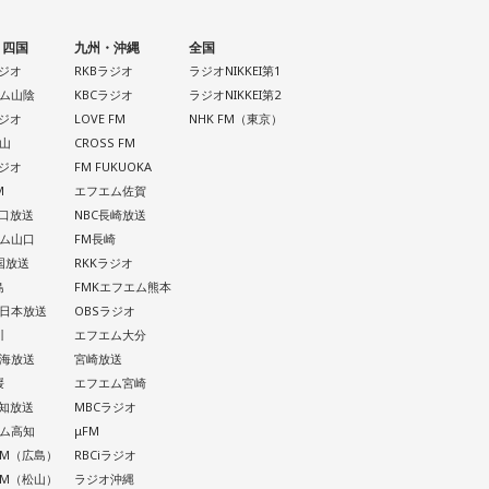
・四国
九州・沖縄
全国
ラジオ
RKBラジオ
ラジオNIKKEI第1
ム山陰
KBCラジオ
ラジオNIKKEI第2
ラジオ
LOVE FM
NHK FM（東京）
山
CROSS FM
ラジオ
FM FUKUOKA
M
エフエム佐賀
山口放送
NBC長崎放送
ム山口
FM長崎
四国放送
RKKラジオ
島
FMKエフエム熊本
西日本放送
OBSラジオ
川
エフエム大分
南海放送
宮崎放送
媛
エフエム宮崎
高知放送
MBCラジオ
ム高知
μFM
 AM（広島）
RBCiラジオ
 AM（松山）
ラジオ沖縄