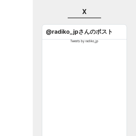
X
@radiko_jpさんのポスト
Tweets by radiko_jp