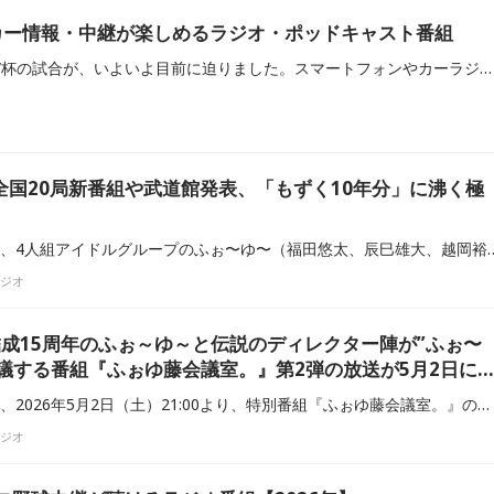
カー情報・中継が楽しめるラジオ・ポッドキャスト番組
四年に一度の夢の舞台。W杯の試合が、いよいよ目前に迫りました。スマートフォンやカーラジオで気軽に聴取できるラジオ番組は、サッカーファンにとって有用な情報ツールとなっています。 移動中や作業の合間に、専門的な解説や最新ニュースを得ることで、本番をより充実して迎えられるでしょう。当記事では、サッカー情報が楽しめる番組と、サッカー中継が楽しめる番組をご紹介します。
全国20局新番組や武道館発表、「もずく10年分」に沸く極
SBSラジオ（静岡放送）は、4人組アイドルグループのふぉ〜ゆ〜（福田悠太、辰巳雄大、越岡裕貴、松崎
ラジオ
結成15周年のふぉ～ゆ～と伝説のディレクター陣が”ふぉ〜
議する番組『ふぉゆ藤会議室。』第2弾の放送が5月2日に
静岡放送（SBSラジオ）は、2026年5月2日（土）21:00より、特別番組『ふぉゆ藤会議室。』の第2弾を放送します。
ラジオ