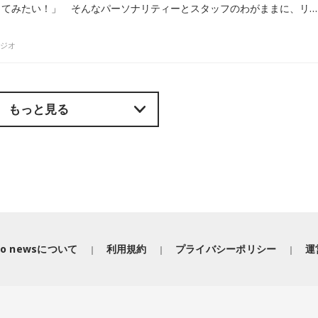
「あの頃みたいなラジオしてみたい！」 そんなパーソナリティーとスタッフのわがままに、リスナーたちが応えてくれました。ふだんは大活躍するメールやXをNGにして、ハガキとファックスに限定してメッセージや大喜利回答を募集してみたところ…… 令和の時代に「ハガキでのラジオ生放送」が実現しました。
ラジオ
もっと見る
iko newsについて
利用規約
プライバシーポリシー
運