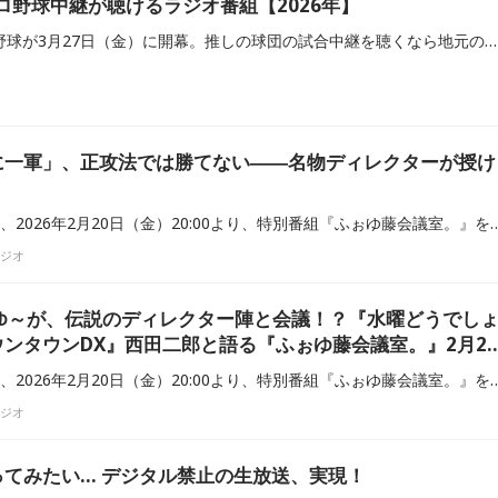
 プロ野球中継が聴けるラジオ番組【2026年】
いよいよ、2026年のプロ野球が3月27日（金）に開幕。推しの球団の試合中継を聴くなら地元のラジオ局がおすすめです！ 球場の雰囲気やファンの様子はもちろん、選手たちの地元ならではのエピソードなど、細かい情報が盛りだくさんです。ラジコのエリアフリー機能を使えば、放送エリア外からでも推しの球団の試合中継を楽しめます。当記事では、全国のラジオ局で放送されているプロ野球中継番組をご紹介します。ぜひラジコでプロ野球中継をお楽しみください！（※番組情報は随時更新します）
に一軍」、正攻法では勝てない――名物ディレクターが授け
？
静岡放送（SBSラジオ）は、2026年2月20日（金）20:00より、特別
ラジオ
～ゆ～が、伝説のディレクター陣と会議！？『水曜どうでし
ンタウンDX』西田二郎と語る『ふぉゆ藤会議室。』2月20
静岡放送（SBSラジオ）は、2026年2月20日（金）20:00より、特
ラジオ
あの頃のラジオをやってみたい… デジタル禁止の生放送、実現！