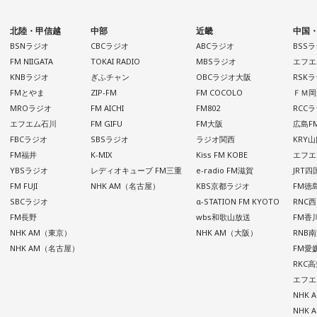
北陸・甲信越
中部
近畿
中国
BSNラジオ
CBCラジオ
ABCラジオ
BSS
FM NIIGATA
TOKAI RADIO
MBSラジオ
エフエ
KNBラジオ
ぎふチャン
OBCラジオ大阪
RSK
FMとやま
ZIP-FM
FM COCOLO
ＦＭ岡
MROラジオ
FM AICHI
FM802
RCC
エフエム石川
FM GIFU
FM大阪
広島F
FBCラジオ
SBSラジオ
ラジオ関西
KRY
FM福井
K-MIX
Kiss FM KOBE
エフエ
YBSラジオ
レディオキューブ FM三重
e-radio FM滋賀
JRT
FM FUJI
NHK AM（名古屋）
KBS京都ラジオ
FM徳
SBCラジオ
α-STATION FM KYOTO
RNC
FM長野
wbs和歌山放送
FM香
NHK AM（東京）
NHK AM（大阪）
RNB
NHK AM（名古屋）
FM愛
RKC
エフエ
NHK
NHK