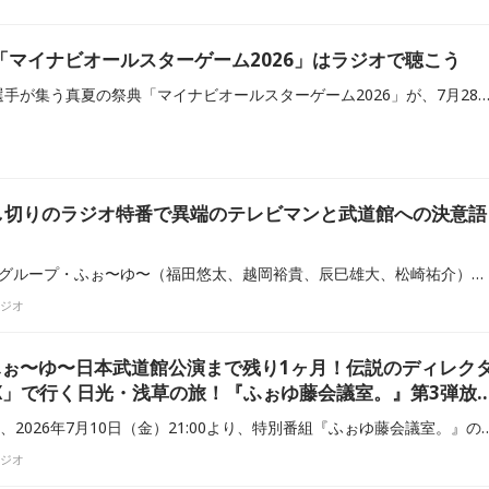
「マイナビオールスターゲーム2026」はラジオで聴こう
プロ野球12球団のスター選手が集う真夏の祭典「マイナビオールスターゲーム2026」が、7月28日（火）・29日（水）に開催されます。（第1戦：東京ドーム、第2戦：富山市民球場）セ・リーグからは、ファン投票で両リーグ最多の79万498票を集めた森下翔太選手（阪神）や同じく70万票超えの佐藤輝明選手（阪神）、パ・リーグからはリーグトップの支持を集めた万波中正選手（日本ハム）や注目の初選出・西川史礁選手（ロッテ）らが選出されました。注目のオールスター戦は、
し切りのラジオ特番で異端のテレビマンと武道館への決意語
結成15周年を迎えた4人組グループ・ふぉ〜ゆ〜（福田悠太、越岡裕貴、辰巳雄大、松崎祐介）の未来を語り合うSBSラジオの特別番組『ふぉゆ藤会議室。』第3弾が、7月10日に放送された。
ラジオ
ふぉ〜ゆ〜日本武道館公演まで残り1ヶ月！伝説のディレク
X」で行く日光・浅草の旅！『ふぉゆ藤会議室。』第3弾放
静岡放送（SBSラジオ）は、2026年7月10日（金）21:00より、特別番組
ラジオ