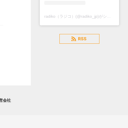
radiko（ラジコ）(@radiko_jp)がシェアした投稿
RSS
営会社