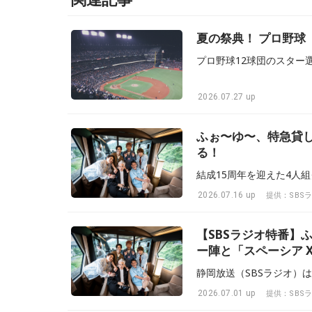
夏の祭典！ プロ野球
2026.07.27 up
ふぉ〜ゆ〜、特急貸
る！
2026.07.16 up
提供：SBS
【SBSラジオ特番】
ー陣と「スペーシア 
決定！
2026.07.01 up
提供：SBS