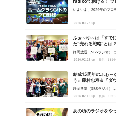
radikoで聴ける！
2026.03.26 up
ふぉ～ゆ～は「すで
た“売れる戦略”とは
2026.02.21 up
提供：SBS
結成15周年のふぉ
う』藤村忠寿＆『ダウ
日放送
2026.02.13 up
提供：SBS