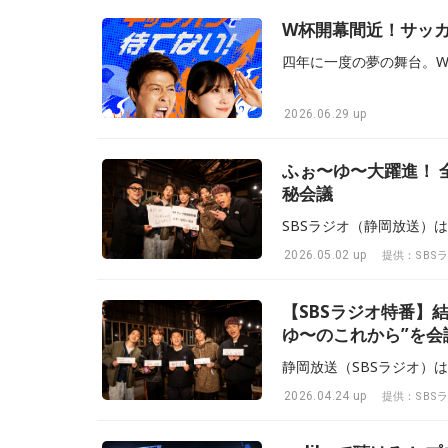
W杯開幕間近！サッ
2026.06.29 up
ふぉ〜ゆ〜大躍進！ 
秘会議
2026.05.02 up
提供：SBS
【SBSラジオ特番】
ゆ〜のこれから”を会
定！
2026.04.24 up
提供：SBS