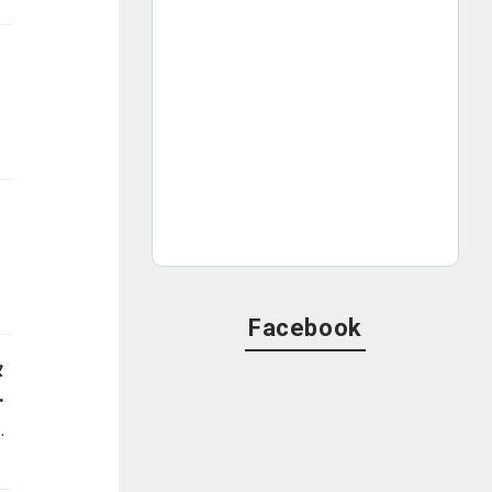
ぜひradiko（ラジコ）でお楽しみください！
Facebook
タ
送
『ふぉゆ藤会議室。』の第3弾を放送いたします。