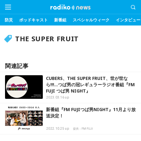
防災
ポッドキャスト
新番組
スペシャルウィーク
インタビュー
THE SUPER FRUIT
関連記事
CUBERS、THE SUPER FRUIT、世が世な
ら!!!…つば男の冠レギュラーラジオ番組『FM
FUJI つば男 NIGHT』
2023.03.16 up
新番組『FM FUJIつば男NIGHT』11月より放
送決定！
2022.10.25 up
提供：FM FUJI