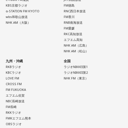
KBS京都ラジオ
FM徳島
α-STATION FM KYOTO
RNC西日本放送
wbs和歌山放送
FM香川
NHK AM（大阪）
RNB南海放送
FM愛媛
RKC高知放送
エフエム高知
NHK AM（広島）
NHK AM（松山）
九州・沖縄
全国
RKBラジオ
ラジオNIKKEI第1
KBCラジオ
ラジオNIKKEI第2
LOVE FM
NHK FM（東京）
CROSS FM
FM FUKUOKA
エフエム佐賀
NBC長崎放送
FM長崎
RKKラジオ
FMKエフエム熊本
OBSラジオ