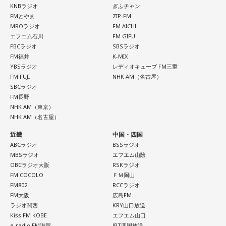
KNBラジオ
ぎふチャン
FMとやま
ZIP-FM
MROラジオ
FM AICHI
エフエム石川
FM GIFU
FBCラジオ
SBSラジオ
FM福井
K-MIX
YBSラジオ
レディオキューブ FM三重
FM FUJI
NHK AM（名古屋）
SBCラジオ
FM長野
NHK AM（東京）
NHK AM（名古屋）
近畿
中国・四国
ABCラジオ
BSSラジオ
MBSラジオ
エフエム山陰
OBCラジオ大阪
RSKラジオ
FM COCOLO
ＦＭ岡山
FM802
RCCラジオ
FM大阪
広島FM
ラジオ関西
KRY山口放送
Kiss FM KOBE
エフエム山口
e-radio FM滋賀
JRT四国放送