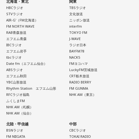
北海道・東北
関東
HBCラジオ
TBSラジオ
STVラジオ
文化放送
AIR-G'（FM北海道）
ニッポン放送
FM NORTH WAVE
interfm
RAB青森放送
TOKYO FM
エフエム青森
J-WAVE
IBCラジオ
ラジオ日本
エフエム岩手
BAYFM78
tbcラジオ
NACK5
Date fm（エフエム仙台）
FMヨコハマ
ABSラジオ
LuckyFM茨城放送
エフエム秋田
CRT栃木放送
YBC山形放送
RADIO BERRY
Rhythm Station エフエム山形
FM GUNMA
RFCラジオ福島
NHK AM（東京）
ふくしまFM
NHK AM（札幌）
NHK AM（仙台）
北陸・甲信越
中部
BSNラジオ
CBCラジオ
FM NIIGATA
TOKAI RADIO