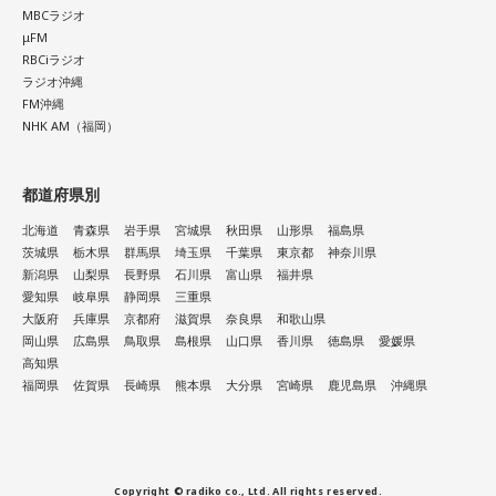
MBCラジオ
μFM
RBCiラジオ
ラジオ沖縄
FM沖縄
NHK AM（福岡）
都道府県別
北海道
青森県
岩手県
宮城県
秋田県
山形県
福島県
茨城県
栃木県
群馬県
埼玉県
千葉県
東京都
神奈川県
新潟県
山梨県
長野県
石川県
富山県
福井県
愛知県
岐阜県
静岡県
三重県
大阪府
兵庫県
京都府
滋賀県
奈良県
和歌山県
岡山県
広島県
鳥取県
島根県
山口県
香川県
徳島県
愛媛県
高知県
福岡県
佐賀県
長崎県
熊本県
大分県
宮崎県
鹿児島県
沖縄県
Copyright © radiko co., Ltd. All rights reserved.