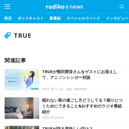
防災
ポッドキャスト
新番組
スペシャルウィーク
インタビュー
TRUE
関連記事
TRUEが熊田茜音さんをゲストにお迎えし
て、アニソンシンガー対談
2022.02.17 up
提供：BAYFM78
眠れない夜の過ごし方どうしてる？眠りにつ
くためにできること&おすすめのラジオ番組
紹介
2022.01.26 up
TRUEが語る美味しい話は？