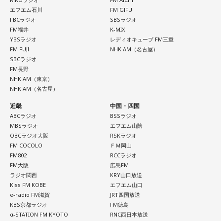
エフエム石川
FM GIFU
FBCラジオ
SBSラジオ
FM福井
K-MIX
YBSラジオ
レディオキューブ FM三重
FM FUJI
NHK AM（名古屋）
SBCラジオ
FM長野
NHK AM（東京）
NHK AM（名古屋）
近畿
中国・四国
ABCラジオ
BSSラジオ
MBSラジオ
エフエム山陰
OBCラジオ大阪
RSKラジオ
FM COCOLO
ＦＭ岡山
FM802
RCCラジオ
FM大阪
広島FM
ラジオ関西
KRY山口放送
Kiss FM KOBE
エフエム山口
e-radio FM滋賀
JRT四国放送
KBS京都ラジオ
FM徳島
α-STATION FM KYOTO
RNC西日本放送