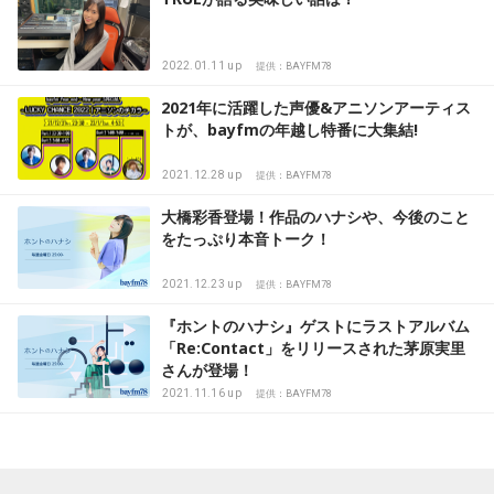
2022.01.11 up
提供：BAYFM78
2021年に活躍した声優&アニソンアーティス
トが、bayfmの年越し特番に大集結!
2021.12.28 up
提供：BAYFM78
大橋彩香登場！作品のハナシや、今後のこと
をたっぷり本音トーク！
2021.12.23 up
提供：BAYFM78
『ホントのハナシ』ゲストにラストアルバム
「Re:Contact」をリリースされた茅原実里
さんが登場！
2021.11.16 up
提供：BAYFM78