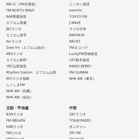
AIR-G'（FM北海道）
ニッポン放送
FM NORTH WAVE
interfm
RAB青森放送
TOKYO FM
エフエム青森
J-WAVE
IBCラジオ
ラジオ日本
エフエム岩手
BAYFM78
tbcラジオ
NACK5
Date fm（エフエム仙台）
FMヨコハマ
ABSラジオ
LuckyFM茨城放送
エフエム秋田
CRT栃木放送
YBC山形放送
RADIO BERRY
Rhythm Station エフエム山形
FM GUNMA
RFCラジオ福島
NHK AM（東京）
ふくしまFM
NHK AM（札幌）
NHK AM（仙台）
北陸・甲信越
中部
BSNラジオ
CBCラジオ
FM NIIGATA
TOKAI RADIO
KNBラジオ
ぎふチャン
FMとやま
ZIP-FM
MROラジオ
FM AICHI