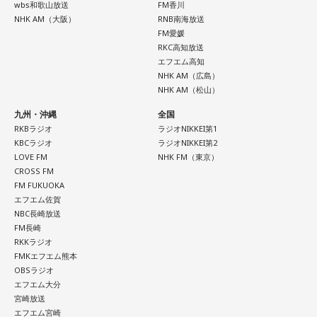
wbs和歌山放送
FM香川
NHK AM（大阪）
RNB南海放送
FM愛媛
RKC高知放送
エフエム高知
NHK AM（広島）
NHK AM（松山）
九州・沖縄
全国
RKBラジオ
ラジオNIKKEI第1
KBCラジオ
ラジオNIKKEI第2
LOVE FM
NHK FM（東京）
CROSS FM
FM FUKUOKA
エフエム佐賀
NBC長崎放送
FM長崎
RKKラジオ
FMKエフエム熊本
OBSラジオ
エフエム大分
宮崎放送
エフエム宮崎