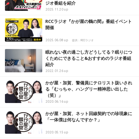
ジオ番組を紹介
2025.11.20 up
RCCラジオ『かが屋の鶴の間』番組イベント
開催
2025.06.08 up
提供：RCCラジオ
眠れない夜の過ごし方どうしてる？眠りにつ
くためにできること&おすすめのラジオ番組
紹介
2022.01.26 up
かが屋・加賀、警備員にテロリスト扱いされ
る「むっちゃ、ハングリー精神思い出した
（笑）」
2020.06.16 up
かが屋・加賀、ネット回線契約での珍現象に
「一体僕は何なんですか？」
2020.05.15 up