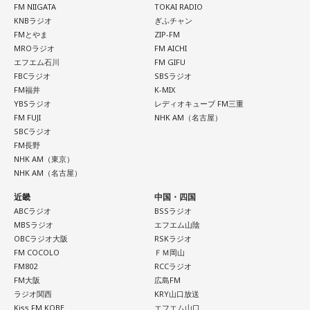
FM NIIGATA
TOKAI RADIO
KNBラジオ
ぎふチャン
FMとやま
ZIP-FM
MROラジオ
FM AICHI
エフエム石川
FM GIFU
FBCラジオ
SBSラジオ
FM福井
K-MIX
YBSラジオ
レディオキューブ FM三重
FM FUJI
NHK AM（名古屋）
SBCラジオ
FM長野
NHK AM（東京）
NHK AM（名古屋）
近畿
中国・四国
ABCラジオ
BSSラジオ
MBSラジオ
エフエム山陰
OBCラジオ大阪
RSKラジオ
FM COCOLO
ＦＭ岡山
FM802
RCCラジオ
FM大阪
広島FM
ラジオ関西
KRY山口放送
Kiss FM KOBE
エフエム山口