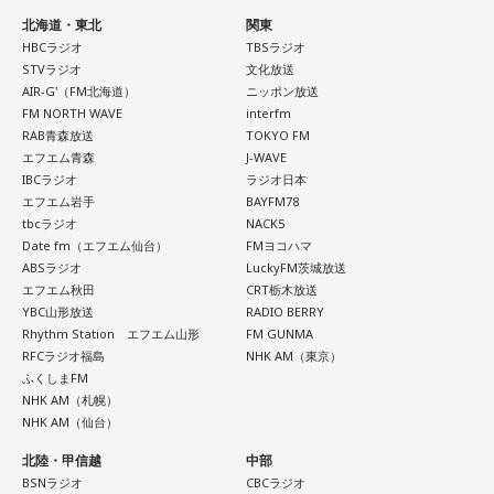
北海道・東北
関東
HBCラジオ
TBSラジオ
STVラジオ
文化放送
AIR-G'（FM北海道）
ニッポン放送
FM NORTH WAVE
interfm
RAB青森放送
TOKYO FM
エフエム青森
J-WAVE
IBCラジオ
ラジオ日本
エフエム岩手
BAYFM78
tbcラジオ
NACK5
Date fm（エフエム仙台）
FMヨコハマ
ABSラジオ
LuckyFM茨城放送
エフエム秋田
CRT栃木放送
YBC山形放送
RADIO BERRY
Rhythm Station エフエム山形
FM GUNMA
RFCラジオ福島
NHK AM（東京）
ふくしまFM
NHK AM（札幌）
NHK AM（仙台）
北陸・甲信越
中部
BSNラジオ
CBCラジオ