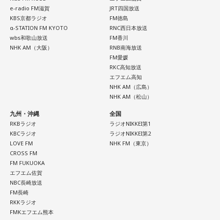
e-radio FM滋賀
JRT四国放送
KBS京都ラジオ
FM徳島
α-STATION FM KYOTO
RNC西日本放送
wbs和歌山放送
FM香川
NHK AM（大阪）
RNB南海放送
FM愛媛
RKC高知放送
エフエム高知
NHK AM（広島）
NHK AM（松山）
九州・沖縄
全国
RKBラジオ
ラジオNIKKEI第1
KBCラジオ
ラジオNIKKEI第2
LOVE FM
NHK FM（東京）
CROSS FM
FM FUKUOKA
エフエム佐賀
NBC長崎放送
FM長崎
RKKラジオ
FMKエフエム熊本