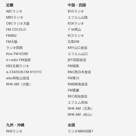
近畿
中国・四国
ABCラジオ
BSSラジオ
MBSラジオ
エフエム山陰
OBCラジオ大阪
RSKラジオ
FM COCOLO
ＦＭ岡山
FM802
RCCラジオ
FM大阪
広島FM
ラジオ関西
KRY山口放送
Kiss FM KOBE
エフエム山口
e-radio FM滋賀
JRT四国放送
KBS京都ラジオ
FM徳島
α-STATION FM KYOTO
RNC西日本放送
wbs和歌山放送
FM香川
NHK AM（大阪）
RNB南海放送
FM愛媛
RKC高知放送
エフエム高知
NHK AM（広島）
NHK AM（松山）
九州・沖縄
全国
RKBラジオ
ラジオNIKKEI第1