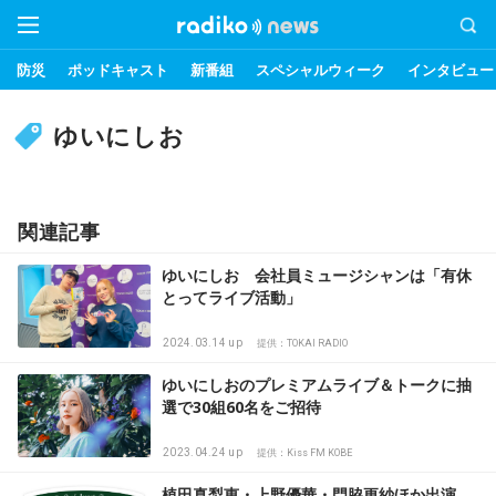
防災
ポッドキャスト
新番組
スペシャルウィーク
インタビュー
ゆいにしお
関連記事
ゆいにしお 会社員ミュージシャンは「有休
とってライブ活動」
2024.03.14 up
提供：TOKAI RADIO
ゆいにしおのプレミアムライブ＆トークに抽
選で30組60名をご招待
2023.04.24 up
提供：Kiss FM KOBE
植田真梨恵・上野優華・門脇更紗ほか出演