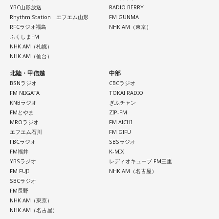
YBC山形放送
RADIO BERRY
Rhythm Station エフエム山形
FM GUNMA
RFCラジオ福島
NHK AM（東京）
ふくしまFM
NHK AM（札幌）
NHK AM（仙台）
北陸・甲信越
中部
BSNラジオ
CBCラジオ
FM NIIGATA
TOKAI RADIO
KNBラジオ
ぎふチャン
FMとやま
ZIP-FM
MROラジオ
FM AICHI
エフエム石川
FM GIFU
FBCラジオ
SBSラジオ
FM福井
K-MIX
YBSラジオ
レディオキューブ FM三重
FM FUJI
NHK AM（名古屋）
SBCラジオ
FM長野
NHK AM（東京）
NHK AM（名古屋）