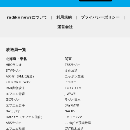
radiko newsについて
利用規約
プライバシーポリシー
運営会社
放送局一覧
北海道・東北
関東
HBCラジオ
TBSラジオ
STVラジオ
文化放送
AIR-G'（FM北海道）
ニッポン放送
FM NORTH WAVE
interfm
RAB青森放送
TOKYO FM
エフエム青森
J-WAVE
IBCラジオ
ラジオ日本
エフエム岩手
BAYFM78
tbcラジオ
NACK5
Date fm（エフエム仙台）
FMヨコハマ
ABSラジオ
LuckyFM茨城放送
エフエム秋田
CRT栃木放送