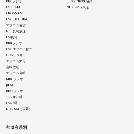
KBCラジオ
ラジオNIKKEI第2
LOVE FM
NHK FM（東京）
CROSS FM
FM FUKUOKA
エフエム佐賀
NBC長崎放送
FM長崎
RKKラジオ
FMKエフエム熊本
OBSラジオ
エフエム大分
宮崎放送
エフエム宮崎
MBCラジオ
μFM
RBCiラジオ
ラジオ沖縄
FM沖縄
NHK AM（福岡）
都道府県別