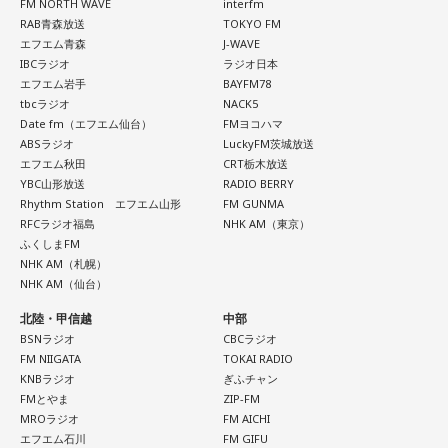
FM NORTH WAVE
interfm
RAB青森放送
TOKYO FM
エフエム青森
J-WAVE
IBCラジオ
ラジオ日本
エフエム岩手
BAYFM78
tbcラジオ
NACK5
Date fm（エフエム仙台）
FMヨコハマ
ABSラジオ
LuckyFM茨城放送
エフエム秋田
CRT栃木放送
YBC山形放送
RADIO BERRY
Rhythm Station エフエム山形
FM GUNMA
RFCラジオ福島
NHK AM（東京）
ふくしまFM
NHK AM（札幌）
NHK AM（仙台）
北陸・甲信越
中部
BSNラジオ
CBCラジオ
FM NIIGATA
TOKAI RADIO
KNBラジオ
ぎふチャン
FMとやま
ZIP-FM
MROラジオ
FM AICHI
エフエム石川
FM GIFU