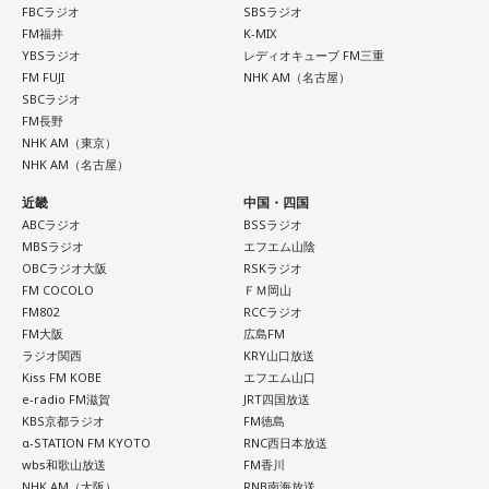
FBCラジオ
SBSラジオ
FM福井
K-MIX
YBSラジオ
レディオキューブ FM三重
FM FUJI
NHK AM（名古屋）
SBCラジオ
FM長野
NHK AM（東京）
NHK AM（名古屋）
近畿
中国・四国
ABCラジオ
BSSラジオ
MBSラジオ
エフエム山陰
OBCラジオ大阪
RSKラジオ
FM COCOLO
ＦＭ岡山
FM802
RCCラジオ
FM大阪
広島FM
ラジオ関西
KRY山口放送
Kiss FM KOBE
エフエム山口
e-radio FM滋賀
JRT四国放送
KBS京都ラジオ
FM徳島
α-STATION FM KYOTO
RNC西日本放送
wbs和歌山放送
FM香川
NHK AM（大阪）
RNB南海放送