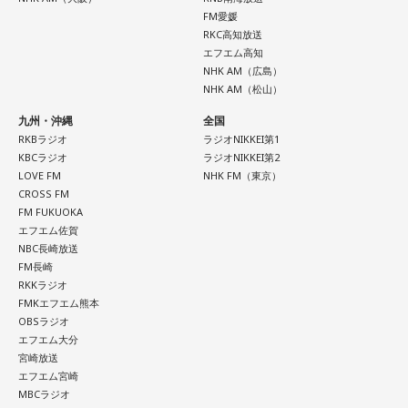
FM愛媛
RKC高知放送
エフエム高知
NHK AM（広島）
NHK AM（松山）
九州・沖縄
全国
RKBラジオ
ラジオNIKKEI第1
KBCラジオ
ラジオNIKKEI第2
LOVE FM
NHK FM（東京）
CROSS FM
FM FUKUOKA
エフエム佐賀
NBC長崎放送
FM長崎
RKKラジオ
FMKエフエム熊本
OBSラジオ
エフエム大分
宮崎放送
エフエム宮崎
MBCラジオ