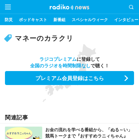
防災
ポッドキャスト
新番組
スペシャルウィーク
インタビュー
マネーのカラクリ
ラジコプレミアム
に登録して
全国のラジオを時間制限なし
で聴く！
プレミアム会員登録はこちら
関連記事
お金の流れを学べる番組から、「ぬる～い」
競馬トークまで『おすすめラニィちゃん』