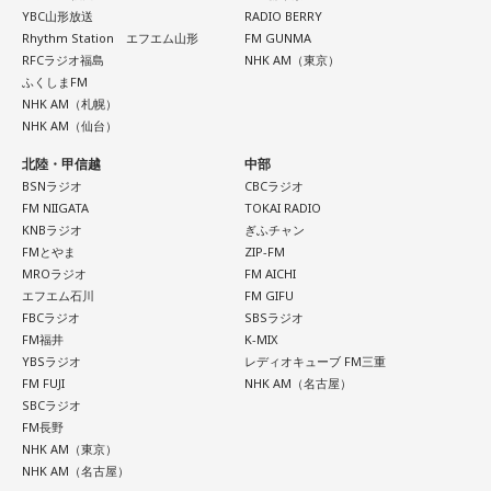
YBC山形放送
RADIO BERRY
Rhythm Station エフエム山形
FM GUNMA
RFCラジオ福島
NHK AM（東京）
ふくしまFM
NHK AM（札幌）
NHK AM（仙台）
北陸・甲信越
中部
BSNラジオ
CBCラジオ
FM NIIGATA
TOKAI RADIO
KNBラジオ
ぎふチャン
FMとやま
ZIP-FM
MROラジオ
FM AICHI
エフエム石川
FM GIFU
FBCラジオ
SBSラジオ
FM福井
K-MIX
YBSラジオ
レディオキューブ FM三重
FM FUJI
NHK AM（名古屋）
SBCラジオ
FM長野
NHK AM（東京）
NHK AM（名古屋）