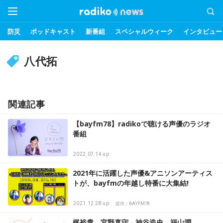
防災
ポッドキャスト
新番組
スペシャルウィーク
インタビュー
八代拓
関連記事
【bayfm78】radikoで聴ける声優のラジオ
番組
2022.07.14 up
2021年に活躍した声優&アニソンアーティス
トが、bayfmの年越し特番に大集結!
2021.12.28 up
提供：BAYFM78
梶裕貴、宮野真守、神谷浩史、福山潤…