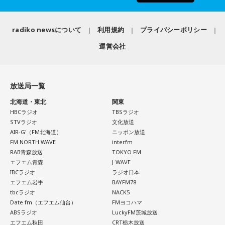
radiko newsについて
利用規約
プライバシーポリシー
運営会社
放送局一覧
北海道・東北
関東
HBCラジオ
TBSラジオ
STVラジオ
文化放送
AIR-G'（FM北海道）
ニッポン放送
FM NORTH WAVE
interfm
RAB青森放送
TOKYO FM
エフエム青森
J-WAVE
IBCラジオ
ラジオ日本
エフエム岩手
BAYFM78
tbcラジオ
NACK5
Date fm（エフエム仙台）
FMヨコハマ
ABSラジオ
LuckyFM茨城放送
エフエム秋田
CRT栃木放送