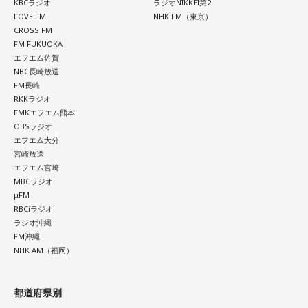
KBCラジオ
ラジオNIKKEI第2
LOVE FM
NHK FM（東京）
CROSS FM
FM FUKUOKA
エフエム佐賀
NBC長崎放送
FM長崎
RKKラジオ
FMKエフエム熊本
OBSラジオ
エフエム大分
宮崎放送
エフエム宮崎
MBCラジオ
μFM
RBCiラジオ
ラジオ沖縄
FM沖縄
NHK AM（福岡）
都道府県別