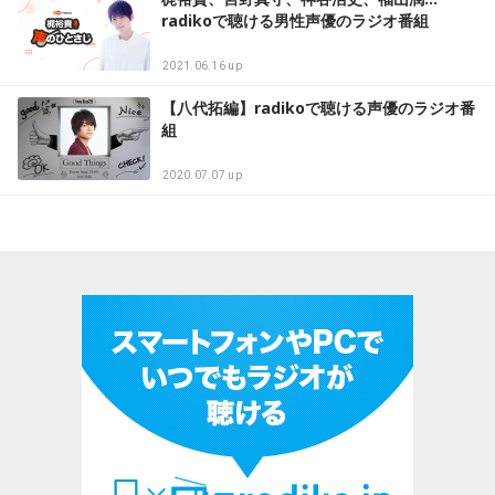
radikoで聴ける男性声優のラジオ番組
2021.06.16 up
【八代拓編】radikoで聴ける声優のラジオ番
組
2020.07.07 up