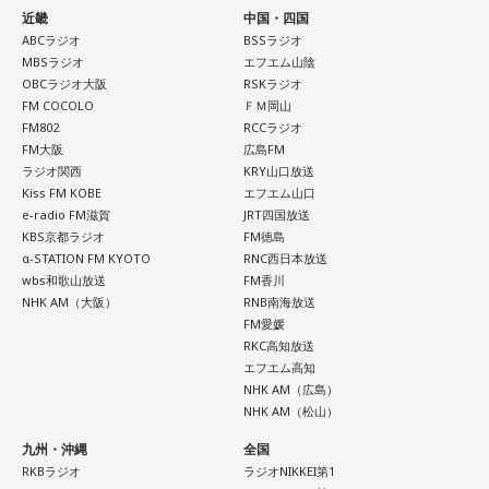
近畿
中国・四国
ABCラジオ
BSSラジオ
MBSラジオ
エフエム山陰
OBCラジオ大阪
RSKラジオ
FM COCOLO
ＦＭ岡山
FM802
RCCラジオ
FM大阪
広島FM
ラジオ関西
KRY山口放送
Kiss FM KOBE
エフエム山口
e-radio FM滋賀
JRT四国放送
KBS京都ラジオ
FM徳島
α-STATION FM KYOTO
RNC西日本放送
wbs和歌山放送
FM香川
NHK AM（大阪）
RNB南海放送
FM愛媛
RKC高知放送
エフエム高知
NHK AM（広島）
NHK AM（松山）
九州・沖縄
全国
RKBラジオ
ラジオNIKKEI第1