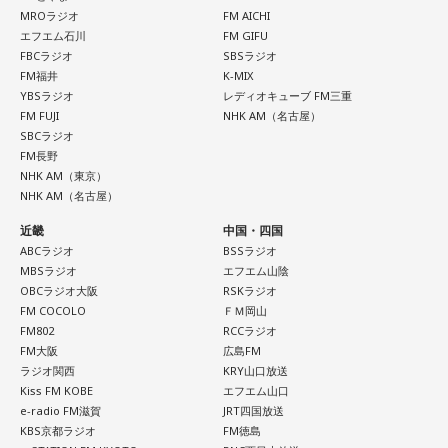
MROラジオ
FM AICHI
エフエム石川
FM GIFU
FBCラジオ
SBSラジオ
FM福井
K-MIX
YBSラジオ
レディオキューブ FM三重
FM FUJI
NHK AM（名古屋）
SBCラジオ
FM長野
NHK AM（東京）
NHK AM（名古屋）
近畿
中国・四国
ABCラジオ
BSSラジオ
MBSラジオ
エフエム山陰
OBCラジオ大阪
RSKラジオ
FM COCOLO
ＦＭ岡山
FM802
RCCラジオ
FM大阪
広島FM
ラジオ関西
KRY山口放送
Kiss FM KOBE
エフエム山口
e-radio FM滋賀
JRT四国放送
KBS京都ラジオ
FM徳島