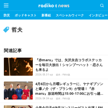
防災
ポッドキャスト
新番組
スペシャルウィーク
インタビュー
哲夫
関連記事
『赤maru』では、矢沢永吉コラボステッカ
ーを毎日大放出！シャンプーハット・恋さん
も来るよ
2026.05.31 up
提供：FM大阪
4月6日から月曜レギュラーに、ヤナギブソン
と爆ノ介（ザ・プラン9）が登場！『赤
maru』放送時間は15:00-17:00にお引っ越し
して、ますます熱くOA中！
2026.04.04 up
提供：FM大阪
小泉今日子が9月マンスリーゲスト出演！FM