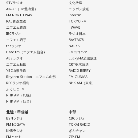
STVラジオ
文化放送
AIR-G'（FM北海道）
ニッポン放送
FM NORTH WAVE
interfm
RAB青森放送
TOKYO FM
エフエム青森
J-WAVE
IBCラジオ
ラジオ日本
エフエム岩手
BAYFM78
tbcラジオ
NACK5
Date fm（エフエム仙台）
FMヨコハマ
ABSラジオ
LuckyFM茨城放送
エフエム秋田
CRT栃木放送
YBC山形放送
RADIO BERRY
Rhythm Station エフエム山形
FM GUNMA
RFCラジオ福島
NHK AM（東京）
ふくしまFM
NHK AM（札幌）
NHK AM（仙台）
北陸・甲信越
中部
BSNラジオ
CBCラジオ
FM NIIGATA
TOKAI RADIO
KNBラジオ
ぎふチャン
FMとやま
ZIP-FM