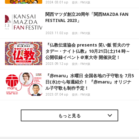
開催
2024.03.01 up
提供：FM大阪
関西マツダ創立20周年「関西MAZDA FAN
FESTIVAL 2023」
2023.11.02 up
提供：FM大阪
『仏教伝道協会 presents 笑い飯 哲夫のサ
タデー・ナイト仏教』10月21日(土)14 時～
公開収録イベント＠東大寺 開催決定！
2023.09.12 up
提供：FM大阪
『赤maru』水曜日 全国各地の子守歌を 7月5
日(水)から毎週紹介！ 『赤maru』オリジナ
ル子守歌も制作予定！
2023.07.04 up
提供：FM大阪
もっと見る