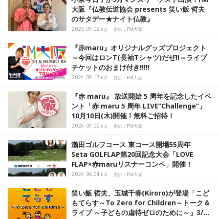
大阪『仏教伝道協会 presents 笑い飯 哲夫
のサタデー★ナイト仏教』
2025.09.02 up
提供：FM大阪
『赤maru』オリジナルグッズプロジェクト
～今回はロンT(長袖Tシャツ)だぜ!!～ライブ
チケットのおまけ付き!!!!!
2024.09.17 up
提供：FM大阪
『赤 maru』 放送開始 5 周年を記念したイベ
ント「赤 maru 5 周年 LIVE“Challenge”」
10月10日(木)開催！無料ご招待！
2024.09.02 up
提供：FM大阪
瀬田ゴルフコース 東コース開場55周年
Seta GOLFLAP第20回記念大会「LOVE
FLAP×赤maruリスナーコンペ」開催！
2024.06.04 up
提供：FM大阪
笑い飯 哲夫、玉城千春(Kiroro)が登場「こど
もてらす～To Zero for Children～トーク＆
ライブ ～子どもの虐待ゼロのために～」3/31