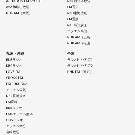
α-STATION FM KYOTO
RNC西日本放送
wbs和歌山放送
FM香川
NHK AM（大阪）
RNB南海放送
FM愛媛
RKC高知放送
エフエム高知
NHK AM（広島）
NHK AM（松山）
九州・沖縄
全国
RKBラジオ
ラジオNIKKEI第1
KBCラジオ
ラジオNIKKEI第2
LOVE FM
NHK FM（東京）
CROSS FM
FM FUKUOKA
エフエム佐賀
NBC長崎放送
FM長崎
RKKラジオ
FMKエフエム熊本
OBSラジオ
エフエム大分
宮崎放送