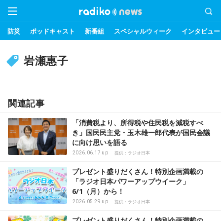
防災
ポッドキャスト
新番組
スペシャルウィーク
インタビュー
岩瀬惠子
関連記事
「消費税より、所得税や住民税を減税すべ
き」国民民主党・玉木雄一郎代表が国民会議
に向け思いを語る
2026.06.17 up
提供：ラジオ日本
プレゼント盛りだくさん！特別企画満載の
「ラジオ日本パワーアップウイーク」
6/1（月）から！
2026.05.29 up
提供：ラジオ日本
プレゼント盛りだくさん！特別企画満載の