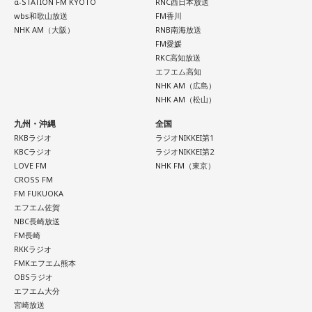
α-STATION FM KYOTO
RNC西日本放送
wbs和歌山放送
FM香川
NHK AM（大阪）
RNB南海放送
FM愛媛
RKC高知放送
エフエム高知
NHK AM（広島）
NHK AM（松山）
九州・沖縄
全国
RKBラジオ
ラジオNIKKEI第1
KBCラジオ
ラジオNIKKEI第2
LOVE FM
NHK FM（東京）
CROSS FM
FM FUKUOKA
エフエム佐賀
NBC長崎放送
FM長崎
RKKラジオ
FMKエフエム熊本
OBSラジオ
エフエム大分
宮崎放送