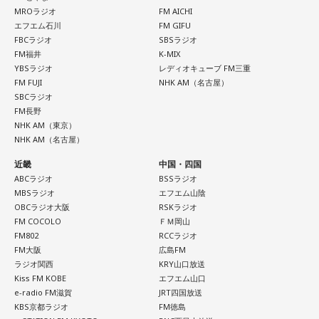
MROラジオ
FM AICHI
エフエム石川
FM GIFU
FBCラジオ
SBSラジオ
FM福井
K-MIX
YBSラジオ
レディオキューブ FM三重
FM FUJI
NHK AM（名古屋）
SBCラジオ
FM長野
NHK AM（東京）
NHK AM（名古屋）
近畿
中国・四国
ABCラジオ
BSSラジオ
MBSラジオ
エフエム山陰
OBCラジオ大阪
RSKラジオ
FM COCOLO
ＦＭ岡山
FM802
RCCラジオ
FM大阪
広島FM
ラジオ関西
KRY山口放送
Kiss FM KOBE
エフエム山口
e-radio FM滋賀
JRT四国放送
KBS京都ラジオ
FM徳島