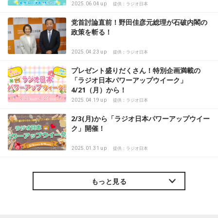
2025.06.04 up
提供：ラジオ日本
党首討論直前！野田佳彦元総理が石破内閣の
政策を斬る！
2025.04.23 up
提供：ラジオ日本
プレゼント盛りだくさん！特別企画満載の
「ラジオ日本パワーアップウイーク」
4/21（月）から！
2025.04.19 up
提供：ラジオ日本
2/3(月)から「ラジオ日本パワーアップウイー
ク」開催！
2025.01.31 up
提供：ラジオ日本
もっと見る