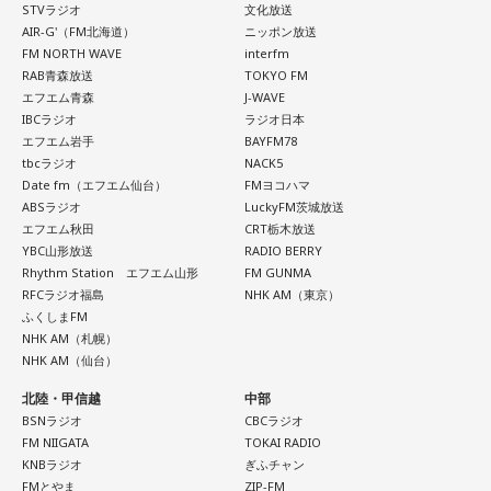
STVラジオ
文化放送
AIR-G'（FM北海道）
ニッポン放送
FM NORTH WAVE
interfm
RAB青森放送
TOKYO FM
エフエム青森
J-WAVE
IBCラジオ
ラジオ日本
エフエム岩手
BAYFM78
tbcラジオ
NACK5
Date fm（エフエム仙台）
FMヨコハマ
ABSラジオ
LuckyFM茨城放送
エフエム秋田
CRT栃木放送
YBC山形放送
RADIO BERRY
Rhythm Station エフエム山形
FM GUNMA
RFCラジオ福島
NHK AM（東京）
ふくしまFM
NHK AM（札幌）
NHK AM（仙台）
北陸・甲信越
中部
BSNラジオ
CBCラジオ
FM NIIGATA
TOKAI RADIO
KNBラジオ
ぎふチャン
FMとやま
ZIP-FM