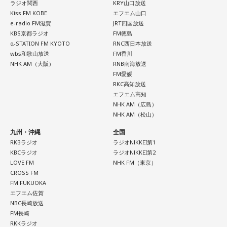
ラジオ関西
KRY山口放送
Kiss FM KOBE
エフエム山口
e-radio FM滋賀
JRT四国放送
KBS京都ラジオ
FM徳島
α-STATION FM KYOTO
RNC西日本放送
wbs和歌山放送
FM香川
NHK AM（大阪）
RNB南海放送
FM愛媛
RKC高知放送
エフエム高知
NHK AM（広島）
NHK AM（松山）
九州・沖縄
全国
RKBラジオ
ラジオNIKKEI第1
KBCラジオ
ラジオNIKKEI第2
LOVE FM
NHK FM（東京）
CROSS FM
FM FUKUOKA
エフエム佐賀
NBC長崎放送
FM長崎
RKKラジオ