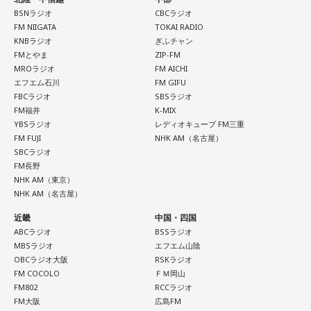
BSNラジオ
CBCラジオ
FM NIIGATA
TOKAI RADIO
KNBラジオ
ぎふチャン
FMとやま
ZIP-FM
MROラジオ
FM AICHI
エフエム石川
FM GIFU
FBCラジオ
SBSラジオ
FM福井
K-MIX
YBSラジオ
レディオキューブ FM三重
FM FUJI
NHK AM（名古屋）
SBCラジオ
FM長野
NHK AM（東京）
NHK AM（名古屋）
近畿
中国・四国
ABCラジオ
BSSラジオ
MBSラジオ
エフエム山陰
OBCラジオ大阪
RSKラジオ
FM COCOLO
ＦＭ岡山
FM802
RCCラジオ
FM大阪
広島FM