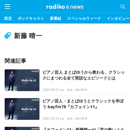
防災
ポッドキャスト
新番組
スペシャルウィーク
インタビュー
新藤 晴一
関連記事
ピアノ芸人 まとばゆうから教わる、クラシッ
クにまつわる全て実話なエピソードとは
2023.03.01 up
提供：BAYFM78
ピアノ芸人・まとばゆうとクラシックを学ぼ
う bayfm78『カフェイン11』
2023.02.22 up
提供：BAYFM78
『カフェイン11』新藤晴一が「君の救いよう