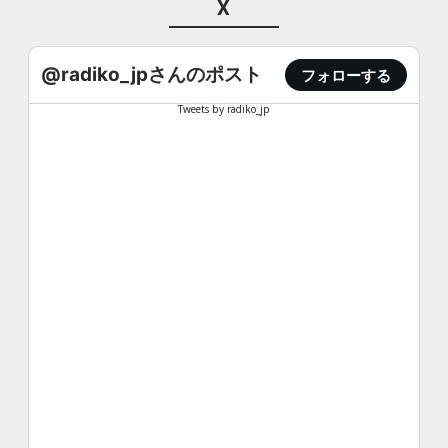
X
@radiko_jpさんのポスト
フォローする
Tweets by radiko_jp