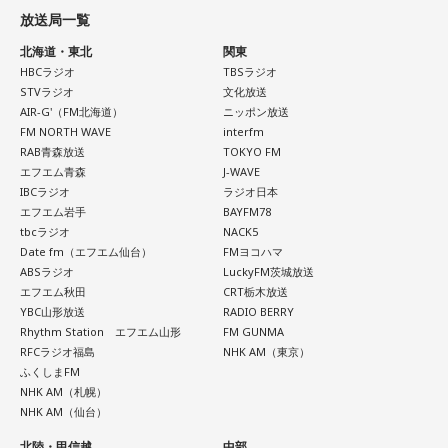
放送局一覧
北海道・東北
関東
HBCラジオ
TBSラジオ
STVラジオ
文化放送
AIR-G'（FM北海道）
ニッポン放送
FM NORTH WAVE
interfm
RAB青森放送
TOKYO FM
エフエム青森
J-WAVE
IBCラジオ
ラジオ日本
エフエム岩手
BAYFM78
tbcラジオ
NACK5
Date fm（エフエム仙台）
FMヨコハマ
ABSラジオ
LuckyFM茨城放送
エフエム秋田
CRT栃木放送
YBC山形放送
RADIO BERRY
Rhythm Station エフエム山形
FM GUNMA
RFCラジオ福島
NHK AM（東京）
ふくしまFM
NHK AM（札幌）
NHK AM（仙台）
北陸・甲信越
中部