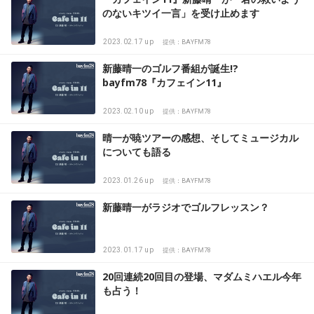
のないキツイ一言」を受け止めます
2023.02.17 up
提供：BAYFM78
新藤晴一のゴルフ番組が誕生!?
bayfm78『カフェイン11』
2023.02.10 up
提供：BAYFM78
晴一が暁ツアーの感想、そしてミュージカル
についても語る
2023.01.26 up
提供：BAYFM78
新藤晴一がラジオでゴルフレッスン？
2023.01.17 up
提供：BAYFM78
20回連続20回目の登場、マダムミハエル今年
も占う！