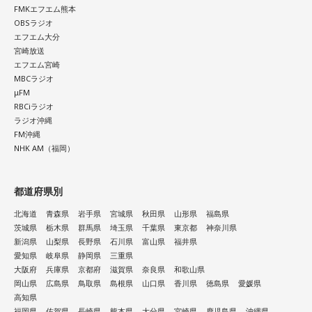
FMKエフエム熊本
OBSラジオ
エフエム大分
宮崎放送
エフエム宮崎
MBCラジオ
μFM
RBCiラジオ
ラジオ沖縄
FM沖縄
NHK AM（福岡）
都道府県別
北海道
青森県
岩手県
宮城県
秋田県
山形県
福島県
茨城県
栃木県
群馬県
埼玉県
千葉県
東京都
神奈川県
新潟県
山梨県
長野県
石川県
富山県
福井県
愛知県
岐阜県
静岡県
三重県
大阪府
兵庫県
京都府
滋賀県
奈良県
和歌山県
岡山県
広島県
鳥取県
島根県
山口県
香川県
徳島県
愛媛県
高知県
福岡県
佐賀県
長崎県
熊本県
大分県
宮崎県
鹿児島県
沖縄県