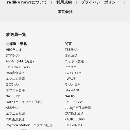
radiko newsについて
利用規約
プライバシーポリシー
運営会社
放送局一覧
北海道・東北
関東
HBCラジオ
TBSラジオ
STVラジオ
文化放送
AIR-G'（FM北海道）
ニッポン放送
FM NORTH WAVE
interfm
RAB青森放送
TOKYO FM
エフエム青森
J-WAVE
IBCラジオ
ラジオ日本
エフエム岩手
BAYFM78
tbcラジオ
NACK5
Date fm（エフエム仙台）
FMヨコハマ
ABSラジオ
LuckyFM茨城放送
エフエム秋田
CRT栃木放送
YBC山形放送
RADIO BERRY
Rhythm Station エフエム山形
FM GUNMA