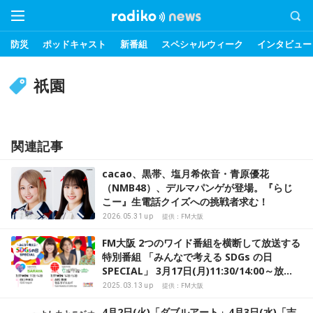
防災
ポッドキャスト
新番組
スペシャルウィーク
インタビュー
祇園
関連記事
cacao、黒帯、塩月希依音・青原優花
（NMB48）、デルマパンゲが登場。『らじ
こー』生電話クイズへの挑戦者求む！
2026.05.31 up
提供：FM大阪
FM大阪 2つのワイド番組を横断して放送する
特別番組 「みんなで考える SDGs の日
SPECIAL」 3月17日(月)11:30/14:00～放
送！
2025.03.13 up
提供：FM大阪
4月2日(火)「ダブルアート」4月3日(水)「吉