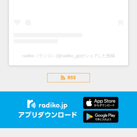
radiko（ラジコ）(@radiko_jp)がシェアした投稿
RSS