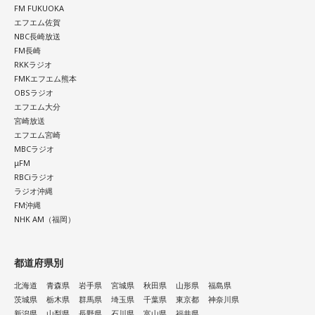
FM FUKUOKA
エフエム佐賀
NBC長崎放送
FM長崎
RKKラジオ
FMKエフエム熊本
OBSラジオ
エフエム大分
宮崎放送
エフエム宮崎
MBCラジオ
μFM
RBCiラジオ
ラジオ沖縄
FM沖縄
NHK AM（福岡）
都道府県別
北海道
青森県
岩手県
宮城県
秋田県
山形県
福島県
茨城県
栃木県
群馬県
埼玉県
千葉県
東京都
神奈川県
新潟県
山梨県
長野県
石川県
富山県
福井県