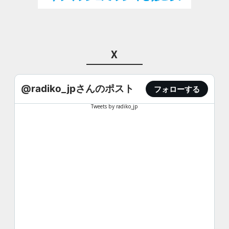
X
@radiko_jpさんのポスト
フォローする
Tweets by radiko_jp