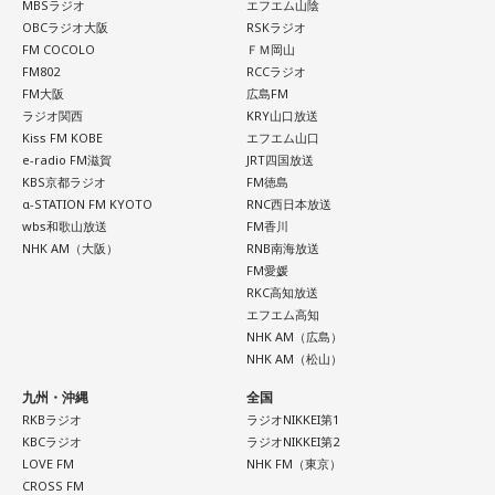
MBSラジオ
エフエム山陰
OBCラジオ大阪
RSKラジオ
FM COCOLO
ＦＭ岡山
FM802
RCCラジオ
FM大阪
広島FM
ラジオ関西
KRY山口放送
Kiss FM KOBE
エフエム山口
e-radio FM滋賀
JRT四国放送
KBS京都ラジオ
FM徳島
α-STATION FM KYOTO
RNC西日本放送
wbs和歌山放送
FM香川
NHK AM（大阪）
RNB南海放送
FM愛媛
RKC高知放送
エフエム高知
NHK AM（広島）
NHK AM（松山）
九州・沖縄
全国
RKBラジオ
ラジオNIKKEI第1
KBCラジオ
ラジオNIKKEI第2
LOVE FM
NHK FM（東京）
CROSS FM