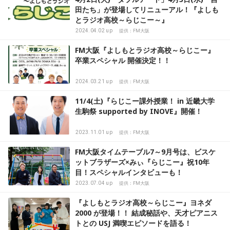
田たち」が登場してリニューアル！『よしも
とラジオ高校～らじこー～』
2024.04.02 up
提供：FM大阪
FM大阪『よしもとラジオ高校～らじこー』
卒業スペシャル 開催決定！！
2024.03.21 up
提供：FM大阪
11/4(土)『らじこー課外授業！ in 近畿大学
生駒祭 supported by INOVE』開催！
2023.11.01 up
提供：FM大阪
FM大阪タイムテーブル7～9月号は、ビスケ
ットブラザーズ×みぃ『らじこー』祝10年
目！スペシャルインタビューも！
2023.07.04 up
提供：FM大阪
『よしもとラジオ高校～らじこー』ヨネダ
2000 が登場！！ 結成秘話や、天才ピアニス
トとの USJ 満喫エピソードを語る！