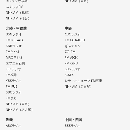
RFCラジオ福島
NHK AM（東京）
ふくしまFM
NHK AM（札幌）
NHK AM（仙台）
北陸・甲信越
中部
BSNラジオ
CBCラジオ
FM NIIGATA
TOKAI RADIO
KNBラジオ
ぎふチャン
FMとやま
ZIP-FM
MROラジオ
FM AICHI
エフエム石川
FM GIFU
FBCラジオ
SBSラジオ
FM福井
K-MIX
YBSラジオ
レディオキューブ FM三重
FM FUJI
NHK AM（名古屋）
SBCラジオ
FM長野
NHK AM（東京）
NHK AM（名古屋）
近畿
中国・四国
ABCラジオ
BSSラジオ